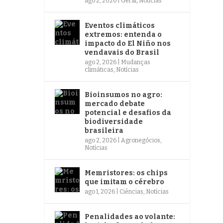
ago 2, 2026
|
Geral
,
Notícias
Eventos climáticos
extremos: entenda o
impacto do El Niño nos
vendavais do Brasil
ago 2, 2026
|
Mudanças
climáticas
,
Notícias
Bioinsumos no agro:
mercado debate
potencial e desafios da
biodiversidade
brasileira
ago 2, 2026
|
Agronegócios
,
Notícias
Memristores: os chips
que imitam o cérebro
ago 1, 2026
|
Ciências
,
Notícias
Penalidades ao volante: