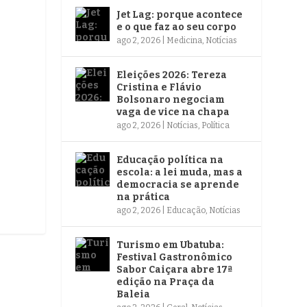
Jet Lag: porque acontece
e o que faz ao seu corpo
ago 2, 2026
|
Medicina
,
Notícias
Eleições 2026: Tereza
Cristina e Flávio
Bolsonaro negociam
vaga de vice na chapa
ago 2, 2026
|
Notícias
,
Política
Educação política na
escola: a lei muda, mas a
democracia se aprende
na prática
ago 2, 2026
|
Educação
,
Notícias
Turismo em Ubatuba:
Festival Gastronômico
Sabor Caiçara abre 17ª
edição na Praça da
Baleia