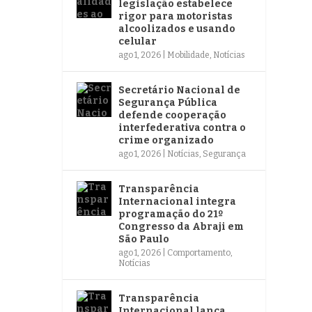
legislação estabelece
rigor para motoristas
alcoolizados e usando
celular
ago 1, 2026
|
Mobilidade
,
Notícias
Secretário Nacional de
Segurança Pública
defende cooperação
interfederativa contra o
crime organizado
ago 1, 2026
|
Notícias
,
Segurança
Transparência
Internacional integra
programação do 21º
Congresso da Abraji em
São Paulo
ago 1, 2026
|
Comportamento
,
Notícias
Transparência
Internacional lança