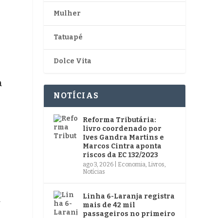
Mulher
Tatuapé
Dolce Vita
a
NOTÍCIAS
Reforma Tributária:
livro coordenado por
Ives Gandra Martins e
Marcos Cintra aponta
riscos da EC 132/2023
ago 3, 2026
|
Economia
,
Livros
,
Notícias
Linha 6-Laranja registra
a
mais de 42 mil
passageiros no primeiro