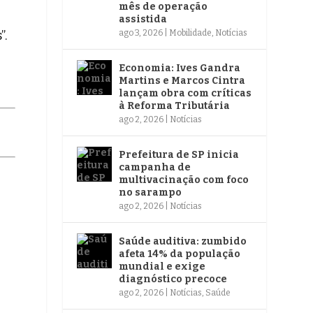
mês de operação
assistida
”.
ago 3, 2026
|
Mobilidade
,
Notícias
Economia: Ives Gandra
Martins e Marcos Cintra
lançam obra com críticas
à Reforma Tributária
ago 2, 2026
|
Notícias
Prefeitura de SP inicia
campanha de
multivacinação com foco
no sarampo
ago 2, 2026
|
Notícias
Saúde auditiva: zumbido
afeta 14% da população
mundial e exige
diagnóstico precoce
ago 2, 2026
|
Notícias
,
Saúde