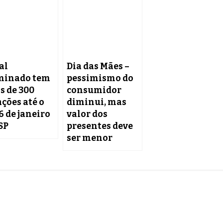
al
Dia das Mães –
minado tem
pessimismo do
s de 300
consumidor
ações até o
diminui, mas
6 de janeiro
valor dos
SP
presentes deve
ser menor