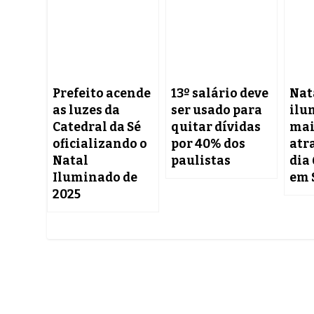
Prefeito acende
13º salário deve
Nat
as luzes da
ser usado para
ilu
Catedral da Sé
quitar dívidas
mai
oficializando o
por 40% dos
atr
Natal
paulistas
dia 
Iluminado de
em 
2025