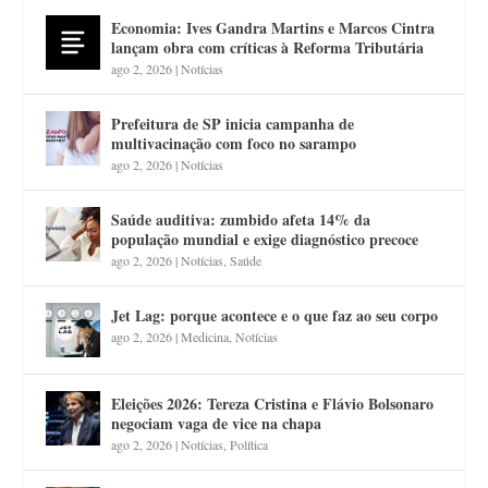
Economia: Ives Gandra Martins e Marcos Cintra
lançam obra com críticas à Reforma Tributária
ago 2, 2026
|
Notícias
Prefeitura de SP inicia campanha de
multivacinação com foco no sarampo
ago 2, 2026
|
Notícias
Saúde auditiva: zumbido afeta 14% da
população mundial e exige diagnóstico precoce
ago 2, 2026
|
Notícias
,
Saúde
Jet Lag: porque acontece e o que faz ao seu corpo
ago 2, 2026
|
Medicina
,
Notícias
Eleições 2026: Tereza Cristina e Flávio Bolsonaro
negociam vaga de vice na chapa
ago 2, 2026
|
Notícias
,
Política