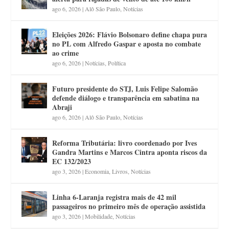
ago 6, 2026
|
Alô São Paulo
,
Notícias
Eleições 2026: Flávio Bolsonaro define chapa pura
no PL com Alfredo Gaspar e aposta no combate
ao crime
ago 6, 2026
|
Notícias
,
Política
Futuro presidente do STJ, Luis Felipe Salomão
defende diálogo e transparência em sabatina na
Abraji
ago 6, 2026
|
Alô São Paulo
,
Notícias
Reforma Tributária: livro coordenado por Ives
Gandra Martins e Marcos Cintra aponta riscos da
EC 132/2023
ago 3, 2026
|
Economia
,
Livros
,
Notícias
Linha 6-Laranja registra mais de 42 mil
passageiros no primeiro mês de operação assistida
ago 3, 2026
|
Mobilidade
,
Notícias