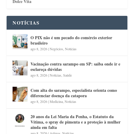
Dolce Vita
NOTÍCIAS
O PIX não é um pecado do comércio exterior
brasileiro
ago 8, 2026
|
Negócios
,
Notícias
Vacinação contra sarampo em SP: saiba onde ir e
esclareça dúvidas
ago 8, 2026
|
Notícias
,
Saúde
Com alta do sarampo, especialista orienta como
diferenciar doença da catapora
ago 8, 2026
|
Medicina
,
Notícias
20 anos da Lei Maria da Penha, o Estatuto da
Vítima, o spray de pimenta e a proteção à mulher
ainda em falta
ago 8, 2026
|
Artigos
,
Notícias