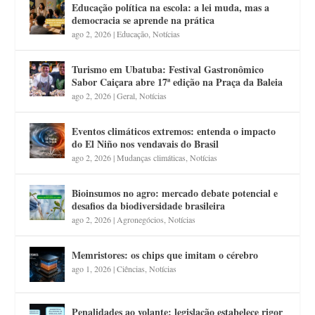
Educação política na escola: a lei muda, mas a
democracia se aprende na prática
ago 2, 2026
|
Educação
,
Notícias
Turismo em Ubatuba: Festival Gastronômico
Sabor Caiçara abre 17ª edição na Praça da Baleia
ago 2, 2026
|
Geral
,
Notícias
Eventos climáticos extremos: entenda o impacto
do El Niño nos vendavais do Brasil
ago 2, 2026
|
Mudanças climáticas
,
Notícias
Bioinsumos no agro: mercado debate potencial e
desafios da biodiversidade brasileira
ago 2, 2026
|
Agronegócios
,
Notícias
Memristores: os chips que imitam o cérebro
ago 1, 2026
|
Ciências
,
Notícias
Penalidades ao volante: legislação estabelece rigor