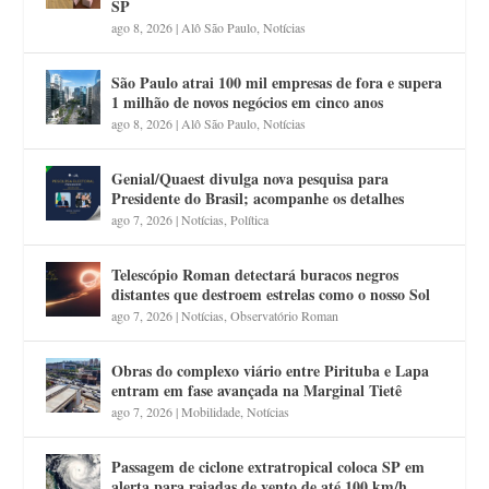
SP
ago 8, 2026
|
Alô São Paulo
,
Notícias
São Paulo atrai 100 mil empresas de fora e supera
1 milhão de novos negócios em cinco anos
ago 8, 2026
|
Alô São Paulo
,
Notícias
Genial/Quaest divulga nova pesquisa para
Presidente do Brasil; acompanhe os detalhes
ago 7, 2026
|
Notícias
,
Política
Telescópio Roman detectará buracos negros
distantes que destroem estrelas como o nosso Sol
ago 7, 2026
|
Notícias
,
Observatório Roman
Obras do complexo viário entre Pirituba e Lapa
entram em fase avançada na Marginal Tietê
ago 7, 2026
|
Mobilidade
,
Notícias
Passagem de ciclone extratropical coloca SP em
alerta para rajadas de vento de até 100 km/h