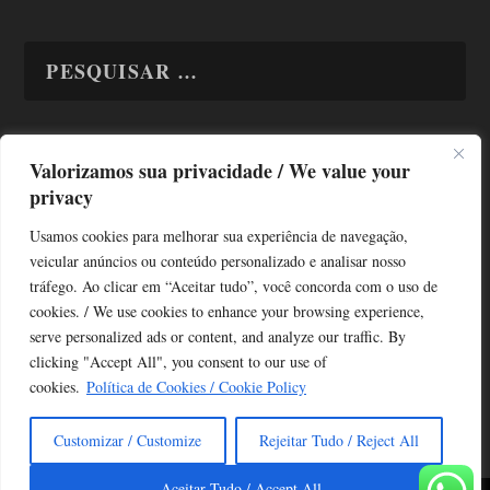
Valorizamos sua privacidade / We value your
TODAS OS ASSUNTOS
privacy
Usamos cookies para melhorar sua experiência de navegação,
veicular anúncios ou conteúdo personalizado e analisar nosso
tráfego. Ao clicar em “Aceitar tudo”, você concorda com o uso de
cookies. / We use cookies to enhance your browsing experience,
serve personalized ads or content, and analyze our traffic. By
Copyright © Alô Tatuapé 2013 / 2026
clicking "Accept All", you consent to our use of
Desenvolvido por ALOSP MKT DIGITAL
cookies.
Política de Cookies / Cookie Policy
Customizar / Customize
Rejeitar Tudo / Reject All
Aceitar Tudo / Accept All