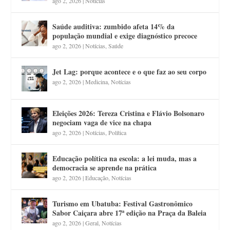
ago 2, 2026
|
Notícias
Saúde auditiva: zumbido afeta 14% da
população mundial e exige diagnóstico precoce
ago 2, 2026
|
Notícias
,
Saúde
Jet Lag: porque acontece e o que faz ao seu corpo
ago 2, 2026
|
Medicina
,
Notícias
Eleições 2026: Tereza Cristina e Flávio Bolsonaro
negociam vaga de vice na chapa
ago 2, 2026
|
Notícias
,
Política
Educação política na escola: a lei muda, mas a
democracia se aprende na prática
ago 2, 2026
|
Educação
,
Notícias
Turismo em Ubatuba: Festival Gastronômico
Sabor Caiçara abre 17ª edição na Praça da Baleia
ago 2, 2026
|
Geral
,
Notícias