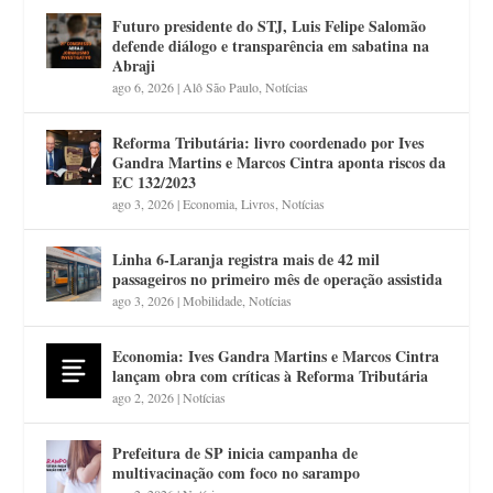
Futuro presidente do STJ, Luis Felipe Salomão
defende diálogo e transparência em sabatina na
Abraji
ago 6, 2026
|
Alô São Paulo
,
Notícias
Reforma Tributária: livro coordenado por Ives
Gandra Martins e Marcos Cintra aponta riscos da
EC 132/2023
ago 3, 2026
|
Economia
,
Livros
,
Notícias
Linha 6-Laranja registra mais de 42 mil
passageiros no primeiro mês de operação assistida
ago 3, 2026
|
Mobilidade
,
Notícias
Economia: Ives Gandra Martins e Marcos Cintra
lançam obra com críticas à Reforma Tributária
ago 2, 2026
|
Notícias
Prefeitura de SP inicia campanha de
multivacinação com foco no sarampo