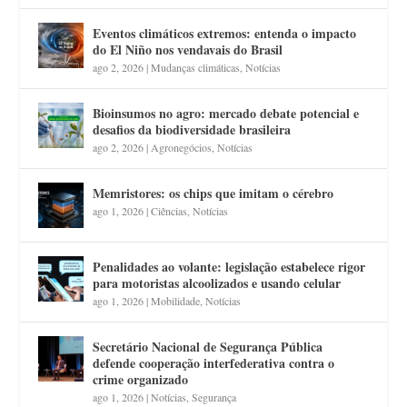
Eventos climáticos extremos: entenda o impacto
do El Niño nos vendavais do Brasil
ago 2, 2026
|
Mudanças climáticas
,
Notícias
Bioinsumos no agro: mercado debate potencial e
desafios da biodiversidade brasileira
ago 2, 2026
|
Agronegócios
,
Notícias
Memristores: os chips que imitam o cérebro
ago 1, 2026
|
Ciências
,
Notícias
Penalidades ao volante: legislação estabelece rigor
para motoristas alcoolizados e usando celular
ago 1, 2026
|
Mobilidade
,
Notícias
Secretário Nacional de Segurança Pública
defende cooperação interfederativa contra o
crime organizado
ago 1, 2026
|
Notícias
,
Segurança