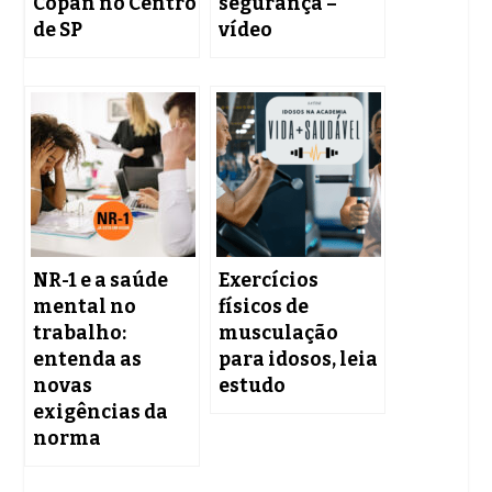
Copan no Centro
segurança –
de SP
vídeo
NR-1 e a saúde
Exercícios
mental no
físicos de
trabalho:
musculação
entenda as
para idosos, leia
novas
estudo
exigências da
norma