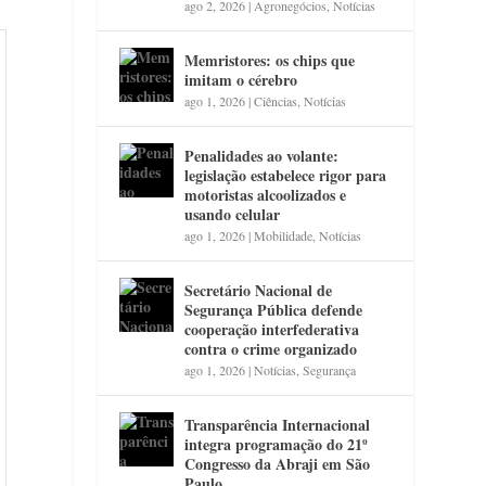
ago 2, 2026
|
Agronegócios
,
Notícias
Memristores: os chips que
imitam o cérebro
ago 1, 2026
|
Ciências
,
Notícias
Penalidades ao volante:
legislação estabelece rigor para
motoristas alcoolizados e
usando celular
ago 1, 2026
|
Mobilidade
,
Notícias
Secretário Nacional de
Segurança Pública defende
cooperação interfederativa
contra o crime organizado
ago 1, 2026
|
Notícias
,
Segurança
Transparência Internacional
integra programação do 21º
Congresso da Abraji em São
Paulo