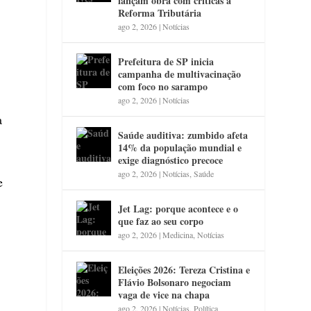
lançam obra com críticas à
Reforma Tributária
ago 2, 2026
|
Notícias
Prefeitura de SP inicia
campanha de multivacinação
com foco no sarampo
ago 2, 2026
|
Notícias
a
Saúde auditiva: zumbido afeta
14% da população mundial e
exige diagnóstico precoce
ago 2, 2026
|
Notícias
,
Saúde
e
Jet Lag: porque acontece e o
que faz ao seu corpo
ago 2, 2026
|
Medicina
,
Notícias
Eleições 2026: Tereza Cristina e
Flávio Bolsonaro negociam
vaga de vice na chapa
ago 2, 2026
|
Notícias
,
Política