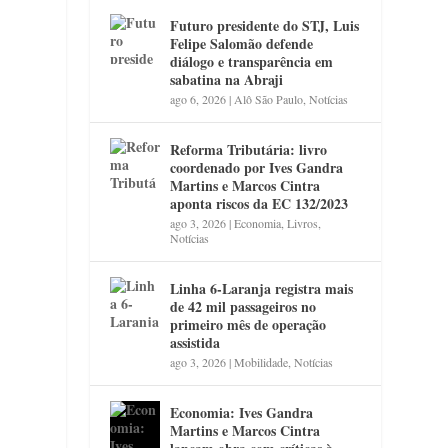
Futuro presidente do STJ, Luis
Felipe Salomão defende
diálogo e transparência em
sabatina na Abraji
ago 6, 2026
|
Alô São Paulo
,
Notícias
Reforma Tributária: livro
coordenado por Ives Gandra
Martins e Marcos Cintra
aponta riscos da EC 132/2023
ago 3, 2026
|
Economia
,
Livros
,
Notícias
Linha 6-Laranja registra mais
de 42 mil passageiros no
primeiro mês de operação
assistida
ago 3, 2026
|
Mobilidade
,
Notícias
Economia: Ives Gandra
Martins e Marcos Cintra