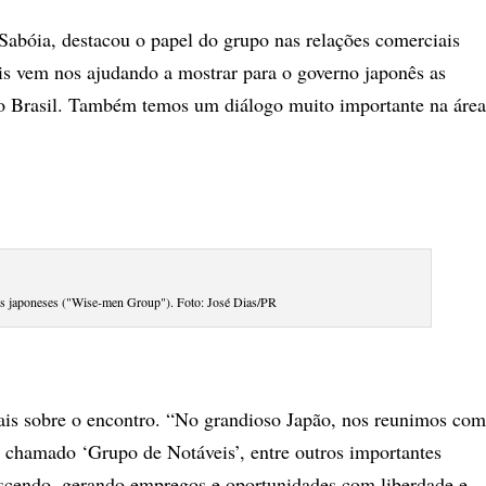
abóia, destacou o papel do grupo nas relações comerciais
s vem nos ajudando a mostrar para o governo japonês as
o Brasil. Também temos um diálogo muito importante na áre
s japoneses ("Wise-men Group"). Foto: José Dias/PR
ais sobre o encontro. “No grandioso Japão, nos reunimos co
 chamado ‘Grupo de Notáveis’, entre outros importantes
scendo, gerando empregos e oportunidades com liberdade e