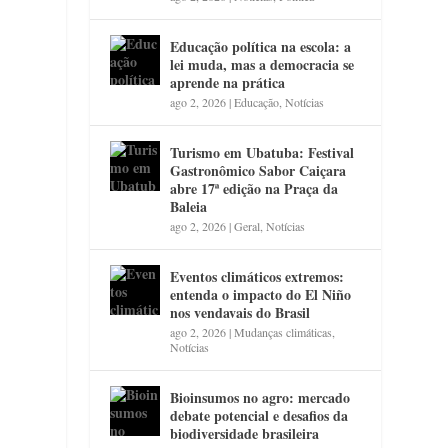
Educação política na escola: a
lei muda, mas a democracia se
aprende na prática
ago 2, 2026
|
Educação
,
Notícias
Turismo em Ubatuba: Festival
Gastronômico Sabor Caiçara
abre 17ª edição na Praça da
Baleia
ago 2, 2026
|
Geral
,
Notícias
.
Eventos climáticos extremos:
entenda o impacto do El Niño
nos vendavais do Brasil
ago 2, 2026
|
Mudanças climáticas
,
Notícias
Bioinsumos no agro: mercado
debate potencial e desafios da
biodiversidade brasileira