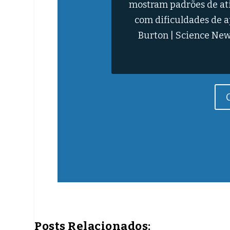
explica como molécula
representar avanço 
bióloga e professora da
Tat
Posts Relacionados: