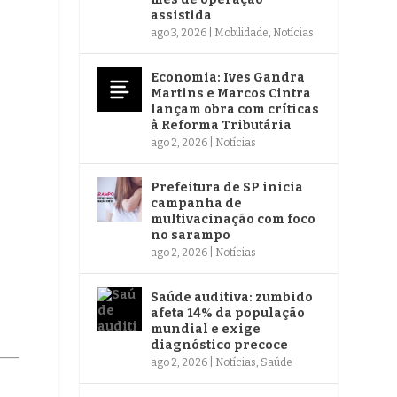
assistida
ago 3, 2026
|
Mobilidade
,
Notícias
Economia: Ives Gandra
Martins e Marcos Cintra
lançam obra com críticas
à Reforma Tributária
ago 2, 2026
|
Notícias
Prefeitura de SP inicia
campanha de
multivacinação com foco
no sarampo
ago 2, 2026
|
Notícias
Saúde auditiva: zumbido
afeta 14% da população
mundial e exige
diagnóstico precoce
ago 2, 2026
|
Notícias
,
Saúde