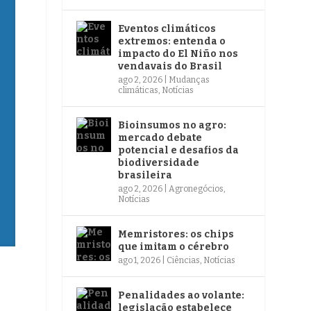
Eventos climáticos
extremos: entenda o
impacto do El Niño nos
vendavais do Brasil
ago 2, 2026
|
Mudanças
climáticas
,
Notícias
Bioinsumos no agro:
mercado debate
potencial e desafios da
biodiversidade
brasileira
ago 2, 2026
|
Agronegócios
,
Notícias
Memristores: os chips
que imitam o cérebro
ago 1, 2026
|
Ciências
,
Notícias
Penalidades ao volante:
legislação estabelece