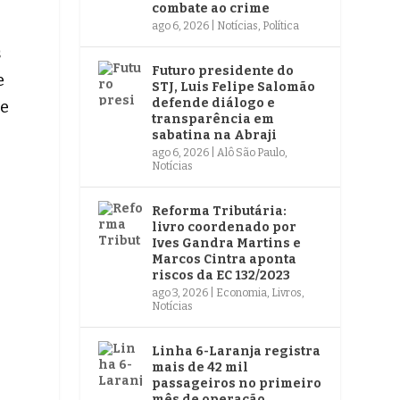
combate ao crime
ago 6, 2026
|
Notícias
,
Política
s
Futuro presidente do
e
STJ, Luis Felipe Salomão
defende diálogo e
 e
transparência em
sabatina na Abraji
ago 6, 2026
|
Alô São Paulo
,
Notícias
Reforma Tributária:
livro coordenado por
Ives Gandra Martins e
Marcos Cintra aponta
riscos da EC 132/2023
ago 3, 2026
|
Economia
,
Livros
,
Notícias
Linha 6-Laranja registra
mais de 42 mil
passageiros no primeiro
mês de operação