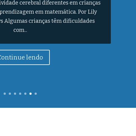
 desenvolvida ao longo de 30 anos pode
no tratamento de lesões medulares. A
 Universidade Federal do Rio de Janeiro,
iana Sampaio, foi...
Continue lendo