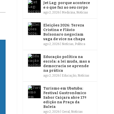
Jet Lag: porque acontece
e o que faz ao seu corpo
ago 2, 2026
|
Medicina
,
Notícias
Eleições 2026: Tereza
Cristina e Flávio
Bolsonaro negociam
vaga de vice na chapa
ago 2, 2026
|
Notícias
,
Política
Educação política na
escola: a lei muda, mas a
democracia se aprende
na prática
ago 2, 2026
|
Educação
,
Notícias
Turismo em Ubatuba:
Festival Gastronômico
Sabor Caiçara abre 17ª
edição na Praça da
Baleia
ago 2, 2026
|
Geral
,
Notícias