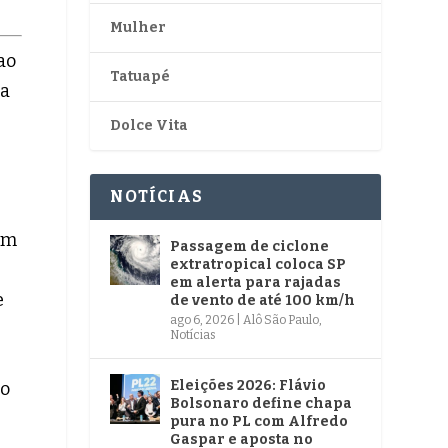
Mulher
ao
Tatuapé
sa
Dolce Vita
NOTÍCIAS
 em
Passagem de ciclone
extratropical coloca SP
em alerta para rajadas
e
de vento de até 100 km/h
ago 6, 2026
|
Alô São Paulo
,
Notícias
Eleições 2026: Flávio
mo
Bolsonaro define chapa
pura no PL com Alfredo
Gaspar e aposta no