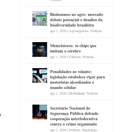
Bioinsumos no agro: mercado
debate potencial e desafios da
biodiversidade brasileira
ago 2, 2026
|
Agronegócios
,
Notícias
Memristores: os chips que
imitam o cérebro
ago 1, 2026
|
Ciências
,
Notícias
Penalidades ao volante:
legislação estabelece rigor para
motoristas alcoolizados e
usando celular
ago 1, 2026
|
Mobilidade
,
Notícias
a
Secretário Nacional de
Segurança Pública defende
a
cooperação interfederativa
contra o crime organizado
ago 1, 2026
|
Notícias
,
Segurança