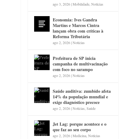
ago 3, 2026
|
Mobilidade
,
Notícias
Economia: Ives Gandra
Martins e Marcos Cintra
lançam obra com críticas à
Reforma Tributária
ago 2, 2026
|
Notícias
Prefeitura de SP inicia
campanha de multivacinação
com foco no sarampo
ago 2, 2026
|
Notícias
Saúde auditiva: zumbido afeta
14% da população mundial e
exige diagnóstico precoce
ago 2, 2026
|
Notícias
,
Saúde
Jet Lag: porque acontece e o
que faz ao seu corpo
ago 2, 2026
|
Medicina
,
Notícias