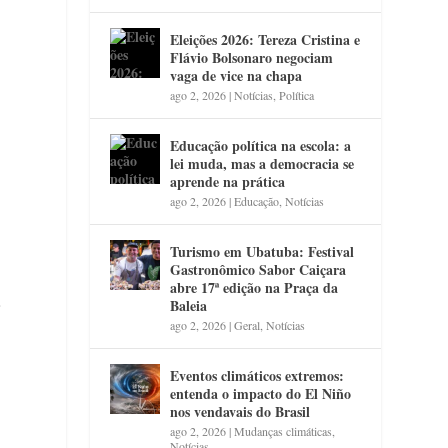
Eleições 2026: Tereza Cristina e
Flávio Bolsonaro negociam
vaga de vice na chapa
ago 2, 2026
|
Notícias
,
Política
Educação política na escola: a
lei muda, mas a democracia se
aprende na prática
ago 2, 2026
|
Educação
,
Notícias
Turismo em Ubatuba: Festival
Gastronômico Sabor Caiçara
abre 17ª edição na Praça da
.
Baleia
ago 2, 2026
|
Geral
,
Notícias
Eventos climáticos extremos:
entenda o impacto do El Niño
nos vendavais do Brasil
ago 2, 2026
|
Mudanças climáticas
,
Notícias