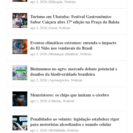
ago 2, 2026
|
Educação
,
Notícias
Turismo em Ubatuba: Festival Gastronômico
Sabor Caiçara abre 17ª edição na Praça da Baleia
ago 2, 2026
|
Geral
,
Notícias
Eventos climáticos extremos: entenda o impacto
do El Niño nos vendavais do Brasil
ago 2, 2026
|
Mudanças climáticas
,
Notícias
Bioinsumos no agro: mercado debate potencial e
desafios da biodiversidade brasileira
ago 2, 2026
|
Agronegócios
,
Notícias
Memristores: os chips que imitam o cérebro
ago 1, 2026
|
Ciências
,
Notícias
Penalidades ao volante: legislação estabelece rigor
para motoristas alcoolizados e usando celular
ago 1, 2026
|
Mobilidade
,
Notícias