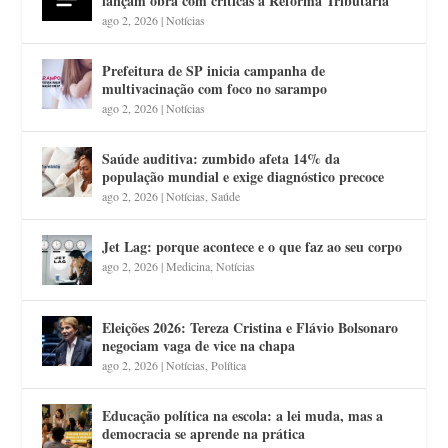
lançam obra com críticas à Reforma Tributária
ago 2, 2026
|
Notícias
Prefeitura de SP inicia campanha de
multivacinação com foco no sarampo
ago 2, 2026
|
Notícias
Saúde auditiva: zumbido afeta 14% da
população mundial e exige diagnóstico precoce
ago 2, 2026
|
Notícias
,
Saúde
Jet Lag: porque acontece e o que faz ao seu corpo
ago 2, 2026
|
Medicina
,
Notícias
Eleições 2026: Tereza Cristina e Flávio Bolsonaro
negociam vaga de vice na chapa
ago 2, 2026
|
Notícias
,
Política
Educação política na escola: a lei muda, mas a
democracia se aprende na prática