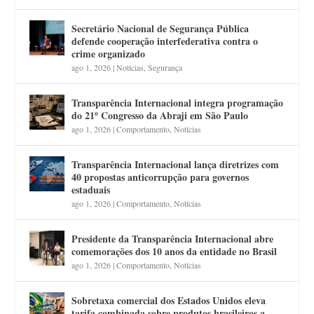
Secretário Nacional de Segurança Pública
defende cooperação interfederativa contra o
crime organizado
ago 1, 2026
|
Notícias
,
Segurança
Transparência Internacional integra programação
do 21º Congresso da Abraji em São Paulo
ago 1, 2026
|
Comportamento
,
Notícias
Transparência Internacional lança diretrizes com
40 propostas anticorrupção para governos
estaduais
ago 1, 2026
|
Comportamento
,
Notícias
Presidente da Transparência Internacional abre
comemorações dos 10 anos da entidade no Brasil
ago 1, 2026
|
Comportamento
,
Notícias
Sobretaxa comercial dos Estados Unidos eleva
tarifa combinada sobre produtos brasileiros a