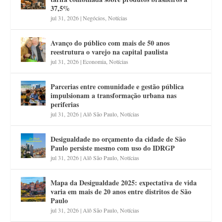
37,5%
jul 31, 2026
|
Negócios
,
Notícias
Avanço do público com mais de 50 anos
reestrutura o varejo na capital paulista
jul 31, 2026
|
Economia
,
Notícias
Parcerias entre comunidade e gestão pública
impulsionam a transformação urbana nas
periferias
jul 31, 2026
|
Alô São Paulo
,
Notícias
Desigualdade no orçamento da cidade de São
Paulo persiste mesmo com uso do IDRGP
jul 31, 2026
|
Alô São Paulo
,
Notícias
Mapa da Desigualdade 2025: expectativa de vida
varia em mais de 20 anos entre distritos de São
Paulo
jul 31, 2026
|
Alô São Paulo
,
Notícias