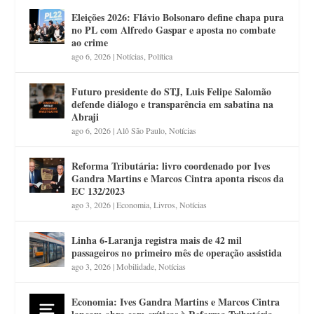
Eleições 2026: Flávio Bolsonaro define chapa pura
no PL com Alfredo Gaspar e aposta no combate
ao crime
ago 6, 2026
|
Notícias
,
Política
Futuro presidente do STJ, Luis Felipe Salomão
defende diálogo e transparência em sabatina na
Abraji
ago 6, 2026
|
Alô São Paulo
,
Notícias
Reforma Tributária: livro coordenado por Ives
Gandra Martins e Marcos Cintra aponta riscos da
EC 132/2023
ago 3, 2026
|
Economia
,
Livros
,
Notícias
Linha 6-Laranja registra mais de 42 mil
passageiros no primeiro mês de operação assistida
ago 3, 2026
|
Mobilidade
,
Notícias
Economia: Ives Gandra Martins e Marcos Cintra