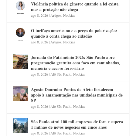
Violência política de gênero: quando a lei existe,
mas a proteção não chega
ago 8, 2026
|
Artigos
,
Notícias
O tarifaço americano e o preço da polarização:
quando a conta chega ao cidadão
ago 8, 2026
|
Artigos
,
Notícias
Jornada do Patrimônio 2026: São Paulo abre
programação gratuita com foco em caminhadas,
memória e acervo ferroviário
ago 8, 2026
|
Alô São Paulo
,
Notícias
Agosto Dourado: Pontos de Afeto fortalecem
apoio à amamentação nas unidades municipais de
SP
ago 8, 2026
|
Alô São Paulo
,
Notícias
São Paulo atrai 100 mil empresas de fora e supera
1 milhão de novos negócios em cinco anos
ago 8, 2026
|
Alô São Paulo
,
Notícias