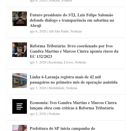
Futuro presidente do STJ, Luis Felipe Salomão
defende diálogo e transparência em sabatina na
Abraji
ago 6, 2026
|
Alô São Paulo
,
Notícias
Reforma Tributária: livro coordenado por Ives
Gandra Martins e Marcos Cintra aponta riscos da
EC 132/2023
ago 3, 2026
|
Economia
,
Livros
,
Notícias
Linha 6-Laranja registra mais de 42 mil
passageiros no primeiro mês de operação assistida
ago 3, 2026
|
Mobilidade
,
Notícias
Economia: Ives Gandra Martins e Marcos Cintra
lançam obra com críticas à Reforma Tributária
ago 2, 2026
|
Notícias
Prefeitura de SP inicia campanha de