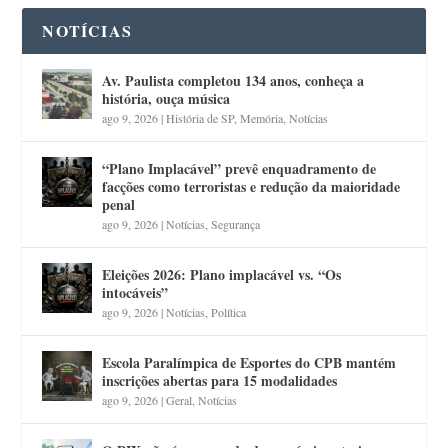
NOTÍCIAS
Av. Paulista completou 134 anos, conheça a
história, ouça música
ago 9, 2026
|
História de SP
,
Memória
,
Notícias
“Plano Implacável” prevê enquadramento de
facções como terroristas e redução da maioridade
penal
ago 9, 2026
|
Notícias
,
Segurança
Eleições 2026: Plano implacável vs. “Os
intocáveis”
ago 9, 2026
|
Notícias
,
Política
Escola Paralímpica de Esportes do CPB mantém
inscrições abertas para 15 modalidades
ago 9, 2026
|
Geral
,
Notícias