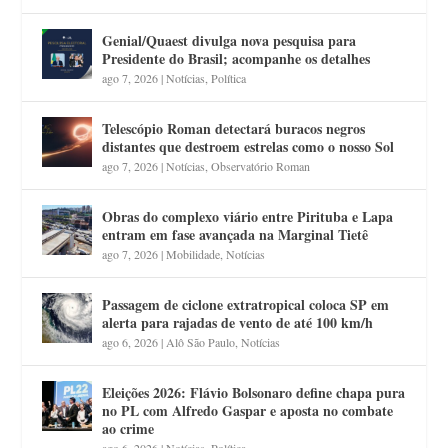
Genial/Quaest divulga nova pesquisa para
Presidente do Brasil; acompanhe os detalhes
ago 7, 2026
|
Notícias
,
Política
Telescópio Roman detectará buracos negros
distantes que destroem estrelas como o nosso Sol
ago 7, 2026
|
Notícias
,
Observatório Roman
Obras do complexo viário entre Pirituba e Lapa
entram em fase avançada na Marginal Tietê
ago 7, 2026
|
Mobilidade
,
Notícias
Passagem de ciclone extratropical coloca SP em
alerta para rajadas de vento de até 100 km/h
ago 6, 2026
|
Alô São Paulo
,
Notícias
Eleições 2026: Flávio Bolsonaro define chapa pura
no PL com Alfredo Gaspar e aposta no combate
ao crime
ago 6, 2026
|
Notícias
,
Política