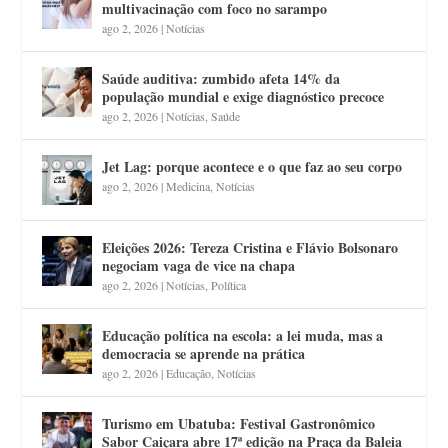
multivacinação com foco no sarampo
ago 2, 2026
|
Notícias
Saúde auditiva: zumbido afeta 14% da
população mundial e exige diagnóstico precoce
ago 2, 2026
|
Notícias
,
Saúde
Jet Lag: porque acontece e o que faz ao seu corpo
ago 2, 2026
|
Medicina
,
Notícias
Eleições 2026: Tereza Cristina e Flávio Bolsonaro
negociam vaga de vice na chapa
ago 2, 2026
|
Notícias
,
Política
Educação política na escola: a lei muda, mas a
democracia se aprende na prática
ago 2, 2026
|
Educação
,
Notícias
Turismo em Ubatuba: Festival Gastronômico
Sabor Caiçara abre 17ª edição na Praça da Baleia