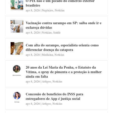
O PIX não é um pecado do comércio exterior
brasileiro
ago 8, 2026
|
Negócios
,
Notícias
Vacinação contra sarampo em SP: saiba onde ir e
esclareça dúvidas
ago 8, 2026
|
Notícias
,
Saúde
Com alta do sarampo, especialista orienta como
diferenciar doença da catapora
ago 8, 2026
|
Medicina
,
Notícias
20 anos da Lei Maria da Penha, o Estatuto da
Vítima, o spray de pimenta e a proteção à mulher
ainda em falta
ago 8, 2026
|
Artigos
,
Notícias
Concessão de benefícios do INSS para
entregadores de App é justiça social
ago 8, 2026
|
Artigos
,
Notícias