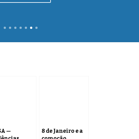
Continue lendo
SA —
8 de Janeiro e a
dências
comoção