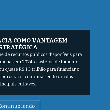
: A LENTIDÃO DO SISTEMA
CIA EM TRANSFORMAR
CA PÚBLICA EM LEI
 de Saúde (OMS) estima que existem 15
iros que convivem com algum tipo de
mente expressivo, foi divulgado durante
as Raras no Brasil, promovido pela Casa
nter, em 8/6, em...