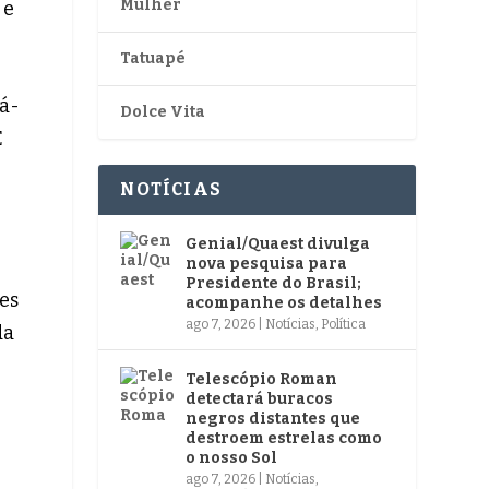
Mulher
 e
Tatuapé
tá-
Dolce Vita
É
NOTÍCIAS
Genial/Quaest divulga
nova pesquisa para
Presidente do Brasil;
es
acompanhe os detalhes
ago 7, 2026
|
Notícias
,
Política
da
Telescópio Roman
detectará buracos
negros distantes que
destroem estrelas como
o nosso Sol
ago 7, 2026
|
Notícias
,