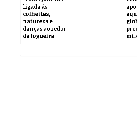
ligada às
apo
colheitas,
aqu
natureza e
glo
danças ao redor
pre
da fogueira
mil