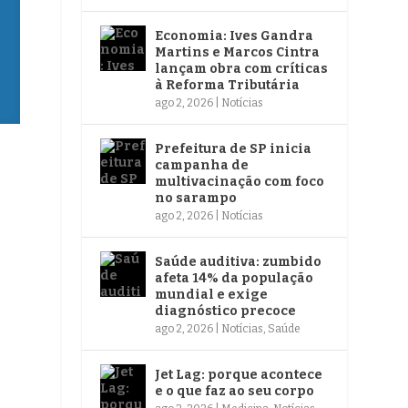
Economia: Ives Gandra
Martins e Marcos Cintra
lançam obra com críticas
à Reforma Tributária
ago 2, 2026
|
Notícias
Prefeitura de SP inicia
campanha de
multivacinação com foco
no sarampo
ago 2, 2026
|
Notícias
Saúde auditiva: zumbido
afeta 14% da população
mundial e exige
diagnóstico precoce
ago 2, 2026
|
Notícias
,
Saúde
Jet Lag: porque acontece
e o que faz ao seu corpo