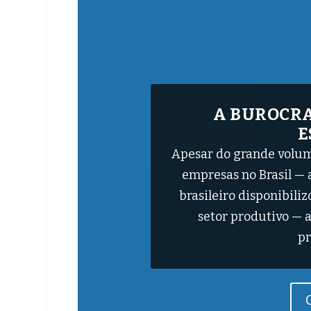
DOENÇAS RARAS
X A URGÊN
POLÍTI
A Organização Mundial
milhões de brasile
doença. O número, alta
o 11º Cenário das Doenç
Hu