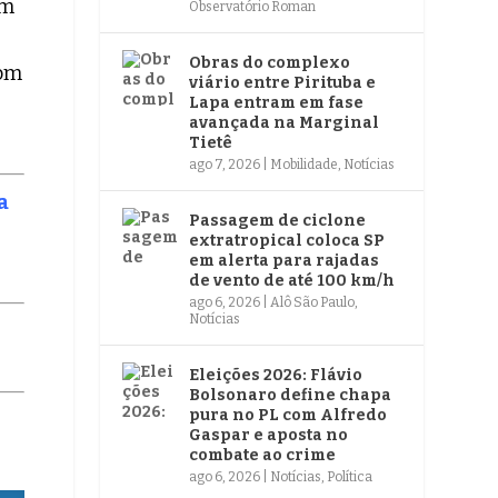
om
Observatório Roman
Obras do complexo
com
viário entre Pirituba e
Lapa entram em fase
avançada na Marginal
Tietê
ago 7, 2026
|
Mobilidade
,
Notícias
a
Passagem de ciclone
extratropical coloca SP
em alerta para rajadas
de vento de até 100 km/h
ago 6, 2026
|
Alô São Paulo
,
Notícias
Eleições 2026: Flávio
Bolsonaro define chapa
pura no PL com Alfredo
Gaspar e aposta no
combate ao crime
ago 6, 2026
|
Notícias
,
Política