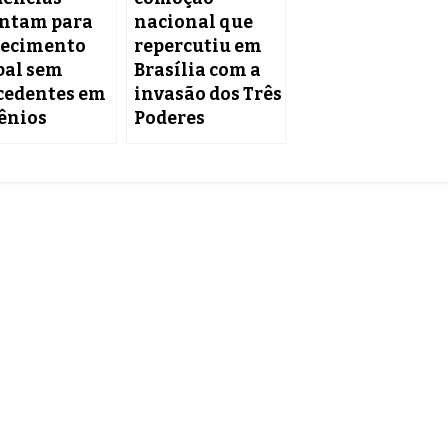
ntam para
nacional que
ecimento
repercutiu em
bal sem
Brasília com a
cedentes em
invasão dos Três
ênios
Poderes