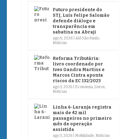
Futuro presidente do
STJ, Luis Felipe Salomão
defende diálogo e
transparência em
sabatina na Abraji
ago 6, 2026
|
Alô São Paulo
,
Notícias
Reforma Tributária:
livro coordenado por
Ives Gandra Martins e
Marcos Cintra aponta
riscos da EC 132/2023
ago 3, 2026
|
Economia
,
Livros
,
Notícias
Linha 6-Laranja registra
mais de 42 mil
passageiros no primeiro
mês de operação
assistida
ago 3, 2026
|
Mobilidade
,
Notícias