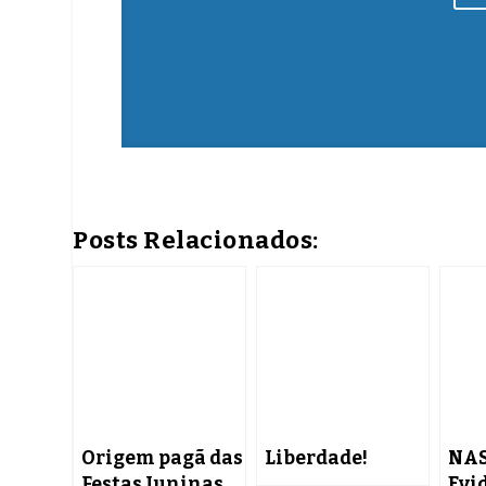
Posts Relacionados:
Origem pagã das
Liberdade!
NA
Festas Juninas
Evi