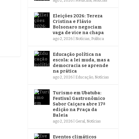
ago 2, 2026
|
Medicina
,
Notícias
Eleições 2026: Tereza
Cristina e Flávio
Bolsonaro negociam
vaga de vice na chapa
ago 2, 2026
|
Notícias
,
Política
Educação política na
escola: a lei muda, mas a
democracia se aprende
na prática
ago 2, 2026
|
Educação
,
Notícias
Turismo em Ubatuba:
Festival Gastronômico
Sabor Caiçara abre 17ª
edição na Praça da
Baleia
ago 2, 2026
|
Geral
,
Notícias
Eventos climáticos