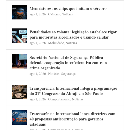
Memristores: os chips que imitam o cérebro
ago 1, 2026
|
Ciências
,
Notícias
Penalidades ao volante: legislação estabelece rigor
para motoristas alcoolizados e usando celular
ago 1, 2026
|
Mobilidade
,
Notícias
Secretário Nacional de Segurança Pública
defende cooperação interfederativa contra o
crime organizado
ago 1, 2026
|
Notícias
,
Segurança
Transparência Internacional integra programação
do 21º Congresso da Abraji em São Paulo
ago 1, 2026
|
Comportamento
,
Notícias
Transparência Internacional lança diretrizes com
40 propostas anticorrupção para governos
estaduais
ago 1, 2026
|
Comportamento
,
Notícias