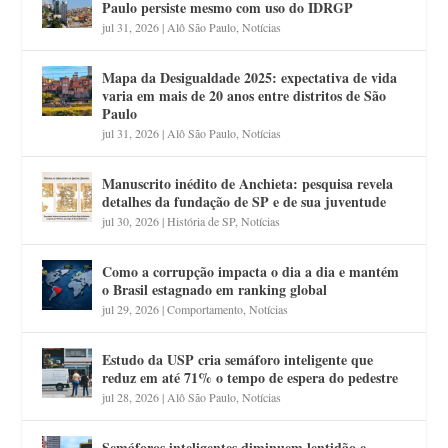
Paulo persiste mesmo com uso do IDRGP
jul 31, 2026
|
Alô São Paulo
,
Notícias
Mapa da Desigualdade 2025: expectativa de vida
varia em mais de 20 anos entre distritos de São
Paulo
jul 31, 2026
|
Alô São Paulo
,
Notícias
Manuscrito inédito de Anchieta: pesquisa revela
detalhes da fundação de SP e de sua juventude
jul 30, 2026
|
História de SP
,
Notícias
Como a corrupção impacta o dia a dia e mantém
o Brasil estagnado em ranking global
jul 29, 2026
|
Comportamento
,
Notícias
Estudo da USP cria semáforo inteligente que
reduz em até 71% o tempo de espera do pedestre
jul 28, 2026
|
Alô São Paulo
,
Notícias
Semáforos inteligentes diminuem lentidão e