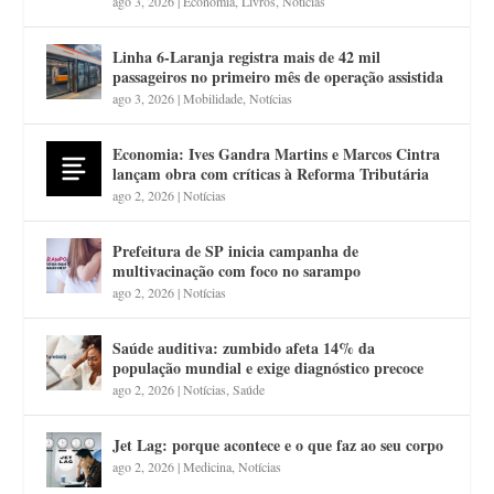
ago 3, 2026
|
Economia
,
Livros
,
Notícias
Linha 6-Laranja registra mais de 42 mil
passageiros no primeiro mês de operação assistida
ago 3, 2026
|
Mobilidade
,
Notícias
Economia: Ives Gandra Martins e Marcos Cintra
lançam obra com críticas à Reforma Tributária
ago 2, 2026
|
Notícias
Prefeitura de SP inicia campanha de
multivacinação com foco no sarampo
ago 2, 2026
|
Notícias
Saúde auditiva: zumbido afeta 14% da
população mundial e exige diagnóstico precoce
ago 2, 2026
|
Notícias
,
Saúde
Jet Lag: porque acontece e o que faz ao seu corpo
ago 2, 2026
|
Medicina
,
Notícias