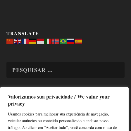
TRANSLATE
Valorizamos sua privacidade / We value your
TODAS OS ASSUNTOS
privacy
Usamos cookies para melhorar sua experiência de navegação,
veicular anúncios ou conteúdo personalizado e analisar nosso
tráfego. Ao clicar em “Aceitar tudo”, você concorda com o uso de