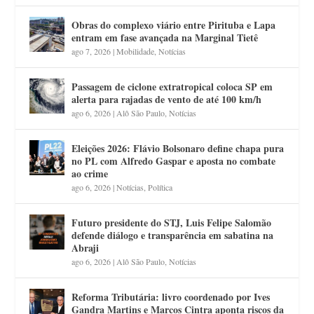
Obras do complexo viário entre Pirituba e Lapa
entram em fase avançada na Marginal Tietê
ago 7, 2026
|
Mobilidade
,
Notícias
Passagem de ciclone extratropical coloca SP em
alerta para rajadas de vento de até 100 km/h
ago 6, 2026
|
Alô São Paulo
,
Notícias
Eleições 2026: Flávio Bolsonaro define chapa pura
no PL com Alfredo Gaspar e aposta no combate
ao crime
ago 6, 2026
|
Notícias
,
Política
Futuro presidente do STJ, Luis Felipe Salomão
defende diálogo e transparência em sabatina na
Abraji
ago 6, 2026
|
Alô São Paulo
,
Notícias
Reforma Tributária: livro coordenado por Ives
Gandra Martins e Marcos Cintra aponta riscos da