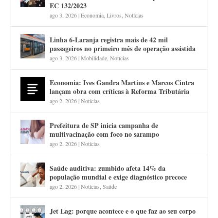
EC 132/2023
ago 3, 2026
|
Economia
,
Livros
,
Notícias
Linha 6-Laranja registra mais de 42 mil
passageiros no primeiro mês de operação assistida
ago 3, 2026
|
Mobilidade
,
Notícias
Economia: Ives Gandra Martins e Marcos Cintra
lançam obra com críticas à Reforma Tributária
ago 2, 2026
|
Notícias
Prefeitura de SP inicia campanha de
multivacinação com foco no sarampo
ago 2, 2026
|
Notícias
Saúde auditiva: zumbido afeta 14% da
população mundial e exige diagnóstico precoce
ago 2, 2026
|
Notícias
,
Saúde
Jet Lag: porque acontece e o que faz ao seu corpo