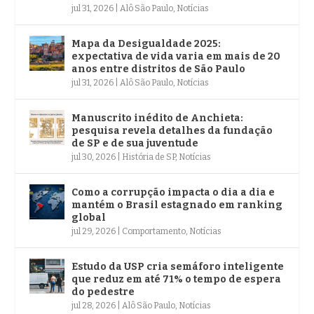
jul 31, 2026
|
Alô São Paulo
,
Notícias
Mapa da Desigualdade 2025:
expectativa de vida varia em mais de 20
anos entre distritos de São Paulo
jul 31, 2026
|
Alô São Paulo
,
Notícias
Manuscrito inédito de Anchieta:
pesquisa revela detalhes da fundação
de SP e de sua juventude
jul 30, 2026
|
História de SP
,
Notícias
Como a corrupção impacta o dia a dia e
mantém o Brasil estagnado em ranking
global
jul 29, 2026
|
Comportamento
,
Notícias
Estudo da USP cria semáforo inteligente
que reduz em até 71% o tempo de espera
do pedestre
jul 28, 2026
|
Alô São Paulo
,
Notícias