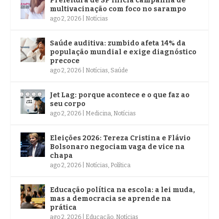
Prefeitura de SP inicia campanha de
multivacinação com foco no sarampo
ago 2, 2026
|
Notícias
Saúde auditiva: zumbido afeta 14% da
população mundial e exige diagnóstico
precoce
ago 2, 2026
|
Notícias
,
Saúde
Jet Lag: porque acontece e o que faz ao
seu corpo
ago 2, 2026
|
Medicina
,
Notícias
Eleições 2026: Tereza Cristina e Flávio
Bolsonaro negociam vaga de vice na
chapa
ago 2, 2026
|
Notícias
,
Política
Educação política na escola: a lei muda,
mas a democracia se aprende na
prática
ago 2, 2026
|
Educação
,
Notícias