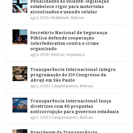
Penalidades ao volante: legislação
estabelece rigor para motoristas
alcoolizados e usando celular
ago 1, 2026
|
Mobilidade
,
Notícias
Secretário Nacional de Segurança
Pública defende cooperação
interfederativa contra o crime
organizado
ago 1, 2026
|
Notícias
,
Segurança
Transparência Internacional integra
programação do 21º Congresso da
Abraji em São Paulo
ago 1, 2026
|
Comportamento
,
Notícias
Transparência Internacional lança
diretrizes com 40 propostas
anticorrupção para governos estaduais
ago 1, 2026
|
Comportamento
,
Notícias
Presidente da Transparência