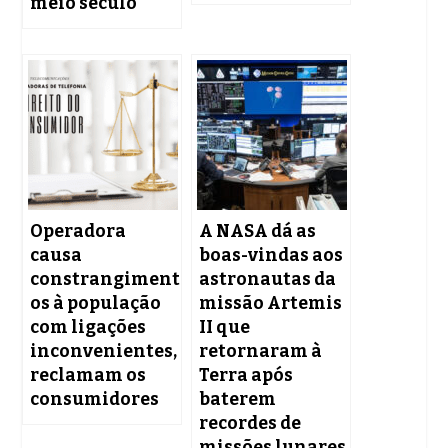
meio século
Operadora
A NASA dá as
causa
boas-vindas aos
constrangiment
astronautas da
os à população
missão Artemis
com ligações
II que
inconvenientes,
retornaram à
reclamam os
Terra após
consumidores
baterem
recordes de
missões lunares