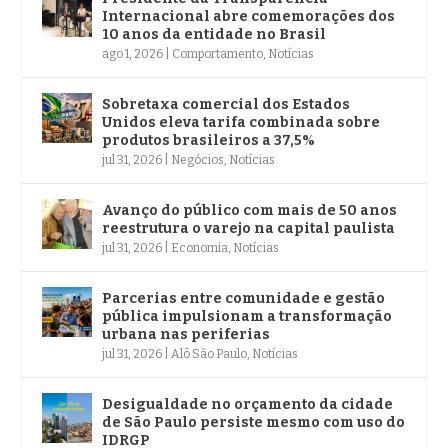
Internacional abre comemorações dos
10 anos da entidade no Brasil
ago 1, 2026
|
Comportamento
,
Notícias
Sobretaxa comercial dos Estados
Unidos eleva tarifa combinada sobre
produtos brasileiros a 37,5%
jul 31, 2026
|
Negócios
,
Notícias
Avanço do público com mais de 50 anos
reestrutura o varejo na capital paulista
jul 31, 2026
|
Economia
,
Notícias
Parcerias entre comunidade e gestão
pública impulsionam a transformação
urbana nas periferias
jul 31, 2026
|
Alô São Paulo
,
Notícias
Desigualdade no orçamento da cidade
de São Paulo persiste mesmo com uso do
IDRGP