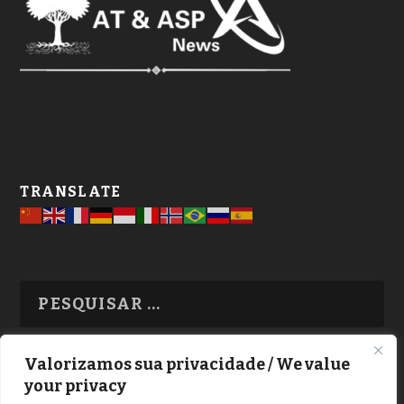
TRANSLATE
Valorizamos sua privacidade / We value
your privacy
TODAS OS ASSUNTOS