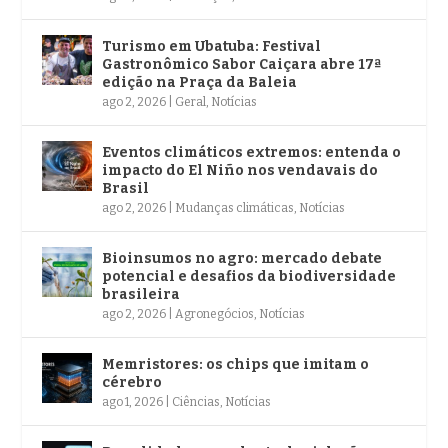
Turismo em Ubatuba: Festival
Gastronômico Sabor Caiçara abre 17ª
edição na Praça da Baleia
ago 2, 2026
|
Geral
,
Notícias
Eventos climáticos extremos: entenda o
impacto do El Niño nos vendavais do
Brasil
ago 2, 2026
|
Mudanças climáticas
,
Notícias
Bioinsumos no agro: mercado debate
potencial e desafios da biodiversidade
brasileira
ago 2, 2026
|
Agronegócios
,
Notícias
Memristores: os chips que imitam o
cérebro
ago 1, 2026
|
Ciências
,
Notícias