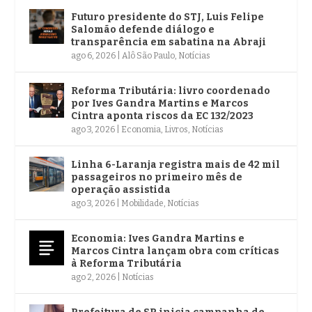
Futuro presidente do STJ, Luis Felipe
Salomão defende diálogo e
transparência em sabatina na Abraji
ago 6, 2026
|
Alô São Paulo
,
Notícias
Reforma Tributária: livro coordenado
por Ives Gandra Martins e Marcos
Cintra aponta riscos da EC 132/2023
ago 3, 2026
|
Economia
,
Livros
,
Notícias
Linha 6-Laranja registra mais de 42 mil
passageiros no primeiro mês de
operação assistida
ago 3, 2026
|
Mobilidade
,
Notícias
Economia: Ives Gandra Martins e
Marcos Cintra lançam obra com críticas
à Reforma Tributária
ago 2, 2026
|
Notícias