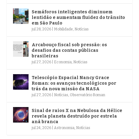
Semáforos inteligentes diminuem
lentidão e aumentam fluidez do trânsito
em São Paulo
jul 28, 2026
|
Mobilidade
,
Notícias
Arcabouço fiscal sob pressão: os
desafios das contas públicas
brasileiras
jul 27, 2026
|
Economia
,
Notícias
Telescópio Espacial Nancy Grace
Roman: os avanços tecnológicos por
trás da nova missão da NASA
jul 27, 2026
|
Notícias
,
Observatório Roman
Sinal de raios X na Nebulosa da Hélice
revela planeta destruído por estrela
anã branca
jul 24, 2026
|
Astronomia
,
Notícias