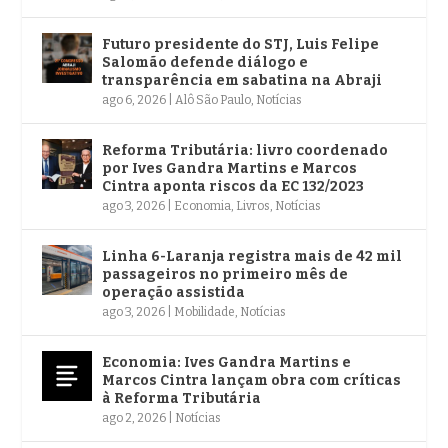
Futuro presidente do STJ, Luis Felipe
Salomão defende diálogo e
transparência em sabatina na Abraji
ago 6, 2026
|
Alô São Paulo
,
Notícias
Reforma Tributária: livro coordenado
por Ives Gandra Martins e Marcos
Cintra aponta riscos da EC 132/2023
ago 3, 2026
|
Economia
,
Livros
,
Notícias
Linha 6-Laranja registra mais de 42 mil
passageiros no primeiro mês de
operação assistida
ago 3, 2026
|
Mobilidade
,
Notícias
Economia: Ives Gandra Martins e
Marcos Cintra lançam obra com críticas
à Reforma Tributária
ago 2, 2026
|
Notícias