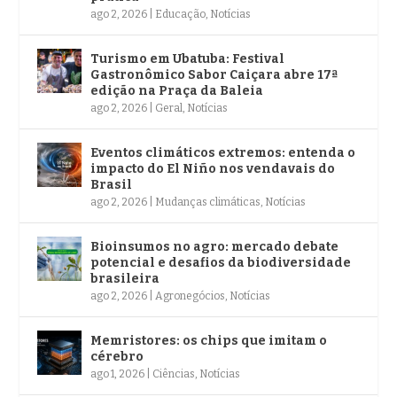
ago 2, 2026
|
Educação
,
Notícias
Turismo em Ubatuba: Festival
Gastronômico Sabor Caiçara abre 17ª
edição na Praça da Baleia
ago 2, 2026
|
Geral
,
Notícias
Eventos climáticos extremos: entenda o
impacto do El Niño nos vendavais do
Brasil
ago 2, 2026
|
Mudanças climáticas
,
Notícias
Bioinsumos no agro: mercado debate
potencial e desafios da biodiversidade
brasileira
ago 2, 2026
|
Agronegócios
,
Notícias
Memristores: os chips que imitam o
cérebro
ago 1, 2026
|
Ciências
,
Notícias