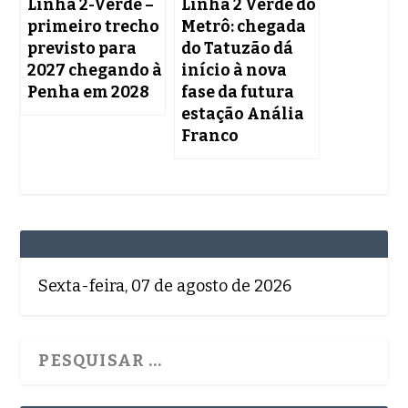
Linha 2-Verde –
Linha 2 Verde do
primeiro trecho
Metrô: chegada
previsto para
do Tatuzão dá
2027 chegando à
início à nova
Penha em 2028
fase da futura
estação Anália
Franco
Sexta-feira, 07 de agosto de 2026