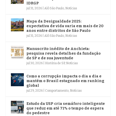
IDRGP
jul 31, 2026
|
Alô São Paulo
,
Notícias
Mapa da Desigualdade 2025:
expectativa de vida varia em mais de 20
anos entre distritos de São Paulo
jul 31, 2026
|
Alô São Paulo
,
Notícias
Manuscrito inédito de Anchieta:
pesquisa revela detalhes da fundação
de SP e de sua juventude
jul 30, 2026
|
História de SP
,
Notícias
Como a corrupção impacta o dia a dia e
mantém o Brasil estagnado em ranking
global
jul 29, 2026
|
Comportamento
,
Notícias
Estudo da USP cria semáforo inteligente
que reduz em até 71% o tempo de espera
do pedestre