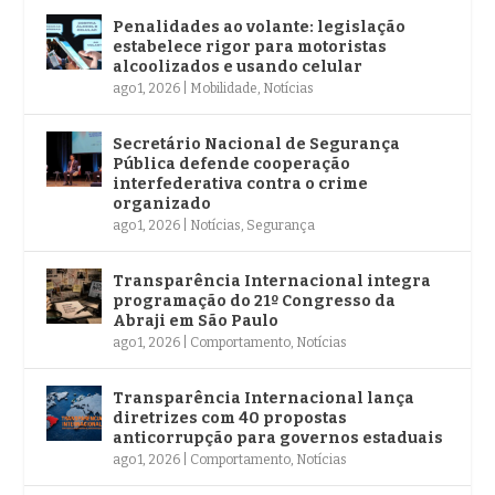
Penalidades ao volante: legislação
estabelece rigor para motoristas
alcoolizados e usando celular
ago 1, 2026
|
Mobilidade
,
Notícias
Secretário Nacional de Segurança
Pública defende cooperação
interfederativa contra o crime
organizado
ago 1, 2026
|
Notícias
,
Segurança
Transparência Internacional integra
programação do 21º Congresso da
Abraji em São Paulo
ago 1, 2026
|
Comportamento
,
Notícias
Transparência Internacional lança
diretrizes com 40 propostas
anticorrupção para governos estaduais
ago 1, 2026
|
Comportamento
,
Notícias