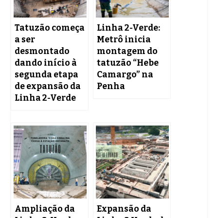
Tatuzão começa
Linha 2-Verde:
a ser
Metrô inicia
desmontado
montagem do
dando início à
tatuzão “Hebe
segunda etapa
Camargo” na
de expansão da
Penha
Linha 2-Verde
Ampliação da
Expansão da