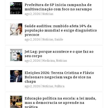
Prefeitura de SP inicia campanha de
multivacinação com foco no sarampo
ago 2, 2026
|
Notícias
Saúde auditiva: zumbido afeta 14% da
população mundial e exige diagnóstico
precoce
ago 2, 2026
|
Notícias
,
Saúde
Jet Lag: porque acontece e o que faz ao
seu corpo
ago 2, 2026
|
Medicina
,
Notícias
Eleições 2026: Tereza Cristina e Flávio
Bolsonaro negociam vaga de vice na
chapa
ago 2, 2026
|
Notícias
,
Política
Educação política na escola: a lei muda,
mas a democracia se aprende na
prática