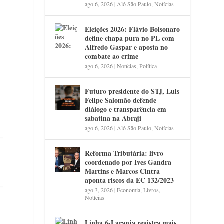
ago 6, 2026
|
Alô São Paulo
,
Notícias
Eleições 2026: Flávio Bolsonaro
define chapa pura no PL com
Alfredo Gaspar e aposta no
combate ao crime
ago 6, 2026
|
Notícias
,
Política
Futuro presidente do STJ, Luis
Felipe Salomão defende
diálogo e transparência em
sabatina na Abraji
ago 6, 2026
|
Alô São Paulo
,
Notícias
Reforma Tributária: livro
coordenado por Ives Gandra
Martins e Marcos Cintra
aponta riscos da EC 132/2023
ago 3, 2026
|
Economia
,
Livros
,
Notícias
Linha 6-Laranja registra mais