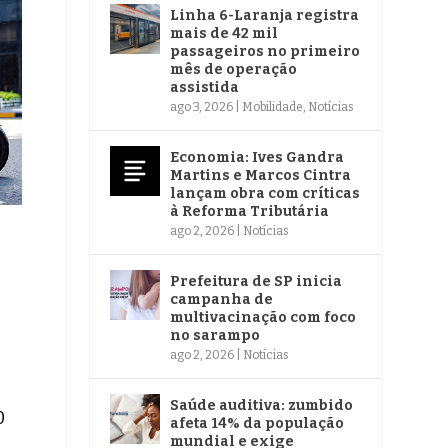
Linha 6-Laranja registra
mais de 42 mil
passageiros no primeiro
mês de operação
assistida
ago 3, 2026
|
Mobilidade
,
Notícias
Economia: Ives Gandra
Martins e Marcos Cintra
lançam obra com críticas
à Reforma Tributária
ago 2, 2026
|
Notícias
Prefeitura de SP inicia
campanha de
multivacinação com foco
no sarampo
ago 2, 2026
|
Notícias
Saúde auditiva: zumbido
0
afeta 14% da população
mundial e exige