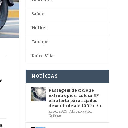
Saúde
Mulher
Tatuapé
Dolce Vita
NOTÍCIAS
e
Passagem de ciclone
extratropical coloca SP
em alerta para rajadas
de vento de até 100 km/h
ago 6, 2026
|
Alô São Paulo
,
Notícias
va