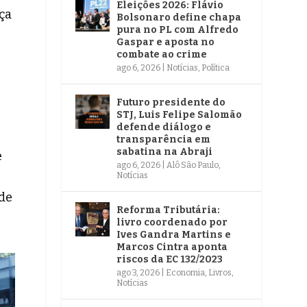
Eleições 2026: Flávio
ça
Bolsonaro define chapa
pura no PL com Alfredo
Gaspar e aposta no
combate ao crime
ago 6, 2026
|
Notícias
,
Política
Futuro presidente do
STJ, Luis Felipe Salomão
defende diálogo e
transparência em
sabatina na Abraji
e
ago 6, 2026
|
Alô São Paulo
,
Notícias
de
Reforma Tributária:
livro coordenado por
Ives Gandra Martins e
Marcos Cintra aponta
riscos da EC 132/2023
ago 3, 2026
|
Economia
,
Livros
,
Notícias