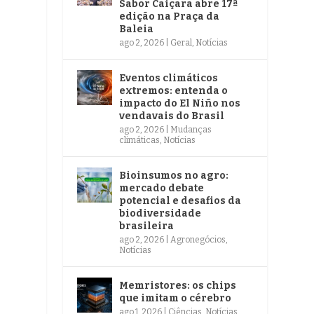
Sabor Caiçara abre 17ª
edição na Praça da
Baleia
ago 2, 2026
|
Geral
,
Notícias
Eventos climáticos
extremos: entenda o
impacto do El Niño nos
vendavais do Brasil
ago 2, 2026
|
Mudanças
climáticas
,
Notícias
Bioinsumos no agro:
mercado debate
potencial e desafios da
biodiversidade
brasileira
ago 2, 2026
|
Agronegócios
,
Notícias
Memristores: os chips
que imitam o cérebro
ago 1, 2026
|
Ciências
,
Notícias