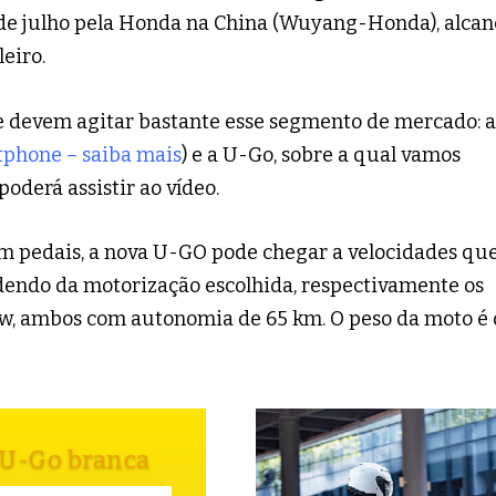
9 de julho pela Honda na China (Wuyang-Honda), alcan
eiro.
 devem agitar bastante esse segmento de mercado: a
tphone – saiba mais
) e a U-Go, sobre a qual vamos
oderá assistir ao vídeo.
m pedais, a nova U-GO pode chegar a velocidades qu
dendo da motorização escolhida, respectivamente os
w, ambos com autonomia de 65 km. O peso da moto é 
U-Go branca