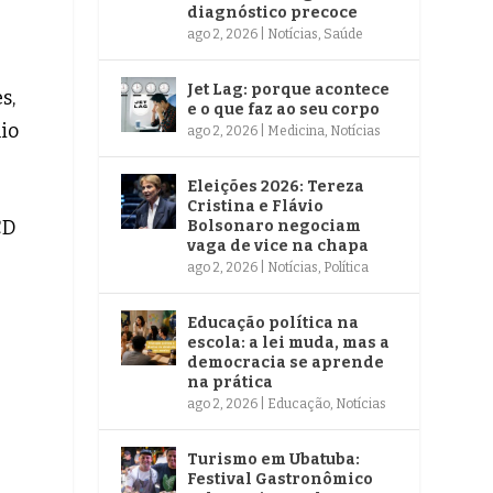
diagnóstico precoce
ago 2, 2026
|
Notícias
,
Saúde
Jet Lag: porque acontece
s,
e o que faz ao seu corpo
nio
ago 2, 2026
|
Medicina
,
Notícias
Eleições 2026: Tereza
Cristina e Flávio
CD
Bolsonaro negociam
vaga de vice na chapa
ago 2, 2026
|
Notícias
,
Política
Educação política na
escola: a lei muda, mas a
democracia se aprende
na prática
ago 2, 2026
|
Educação
,
Notícias
Turismo em Ubatuba:
Festival Gastronômico