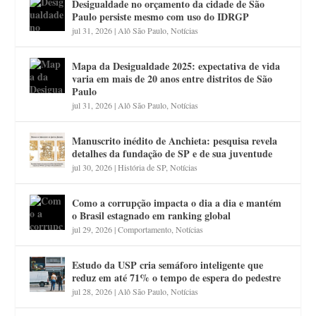
Desigualdade no orçamento da cidade de São
Paulo persiste mesmo com uso do IDRGP
jul 31, 2026
|
Alô São Paulo
,
Notícias
Mapa da Desigualdade 2025: expectativa de vida
varia em mais de 20 anos entre distritos de São
Paulo
jul 31, 2026
|
Alô São Paulo
,
Notícias
Manuscrito inédito de Anchieta: pesquisa revela
detalhes da fundação de SP e de sua juventude
jul 30, 2026
|
História de SP
,
Notícias
Como a corrupção impacta o dia a dia e mantém
o Brasil estagnado em ranking global
jul 29, 2026
|
Comportamento
,
Notícias
Estudo da USP cria semáforo inteligente que
reduz em até 71% o tempo de espera do pedestre
jul 28, 2026
|
Alô São Paulo
,
Notícias