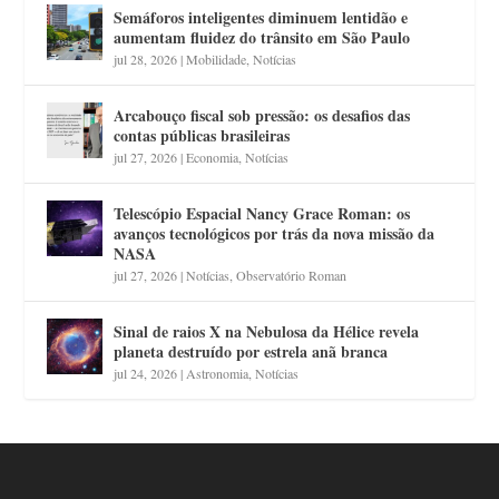
Semáforos inteligentes diminuem lentidão e
aumentam fluidez do trânsito em São Paulo
jul 28, 2026
|
Mobilidade
,
Notícias
Arcabouço fiscal sob pressão: os desafios das
contas públicas brasileiras
jul 27, 2026
|
Economia
,
Notícias
Telescópio Espacial Nancy Grace Roman: os
avanços tecnológicos por trás da nova missão da
NASA
jul 27, 2026
|
Notícias
,
Observatório Roman
Sinal de raios X na Nebulosa da Hélice revela
planeta destruído por estrela anã branca
jul 24, 2026
|
Astronomia
,
Notícias