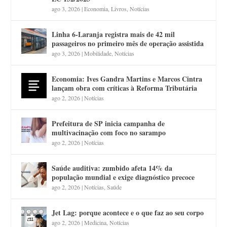
ago 3, 2026
|
Economia
,
Livros
,
Notícias
Linha 6-Laranja registra mais de 42 mil
passageiros no primeiro mês de operação assistida
ago 3, 2026
|
Mobilidade
,
Notícias
Economia: Ives Gandra Martins e Marcos Cintra
lançam obra com críticas à Reforma Tributária
ago 2, 2026
|
Notícias
Prefeitura de SP inicia campanha de
multivacinação com foco no sarampo
ago 2, 2026
|
Notícias
Saúde auditiva: zumbido afeta 14% da
população mundial e exige diagnóstico precoce
ago 2, 2026
|
Notícias
,
Saúde
Jet Lag: porque acontece e o que faz ao seu corpo
ago 2, 2026
|
Medicina
,
Notícias