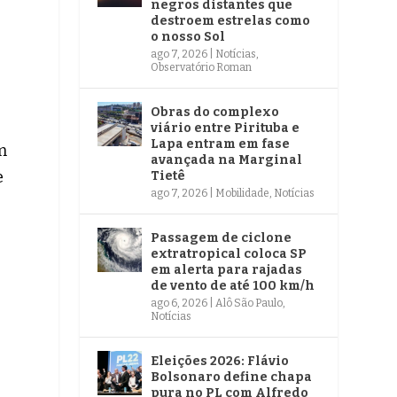
negros distantes que
destroem estrelas como
o nosso Sol
ago 7, 2026
|
Notícias
,
Observatório Roman
Obras do complexo
viário entre Pirituba e
Lapa entram em fase
m
avançada na Marginal
e
Tietê
ago 7, 2026
|
Mobilidade
,
Notícias
Passagem de ciclone
extratropical coloca SP
em alerta para rajadas
de vento de até 100 km/h
ago 6, 2026
|
Alô São Paulo
,
Notícias
Eleições 2026: Flávio
Bolsonaro define chapa
pura no PL com Alfredo