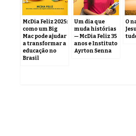
McDia Feliz 2025:
Um dia que
O n
como um Big
muda histórias
Jesu
Mac pode ajudar
— McDia Feliz 35
tud
a transformar a
anos e Instituto
educação no
Ayrton Senna
Brasil