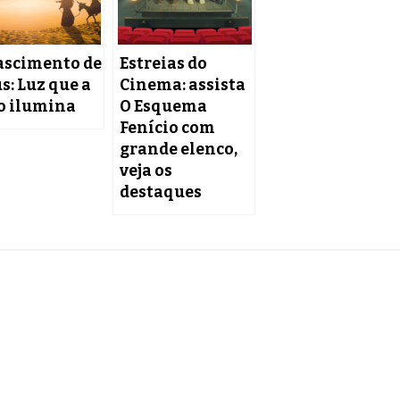
ascimento de
Estreias do
s: Luz que a
Cinema: assista
o ilumina
O Esquema
Fenício com
grande elenco,
veja os
destaques