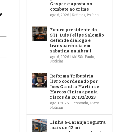
Gaspar e aposta no
combate ao crime
se
ago 6, 2026
|
Notícias
,
Política
Futuro presidente do
STJ, Luis Felipe Salomão
defende diálogo e
transparência em
sabatina na Abraji
ago 6, 2026
|
Alô São Paulo
,
Notícias
Reforma Tributária:
livro coordenado por
Ives Gandra Martins e
Marcos Cintra aponta
riscos da EC 132/2023
ago 3, 2026
|
Economia
,
Livros
,
Notícias
Linha 6-Laranja registra
mais de 42 mil