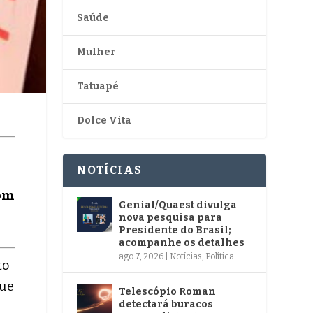
Saúde
Mulher
Tatuapé
Dolce Vita
NOTÍCIAS
bom
Genial/Quaest divulga
nova pesquisa para
Presidente do Brasil;
acompanhe os detalhes
ago 7, 2026
|
Notícias
,
Política
to
que
Telescópio Roman
detectará buracos