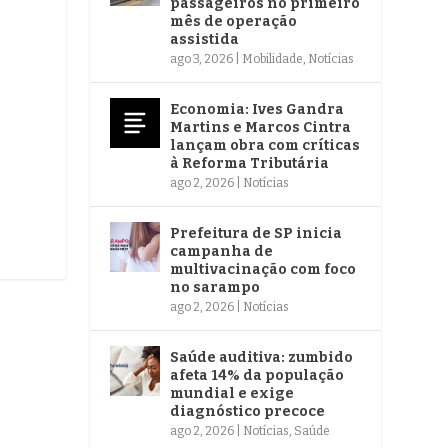
passageiros no primeiro
mês de operação
assistida
ago 3, 2026
|
Mobilidade
,
Notícias
Economia: Ives Gandra
Martins e Marcos Cintra
lançam obra com críticas
à Reforma Tributária
ago 2, 2026
|
Notícias
Prefeitura de SP inicia
campanha de
multivacinação com foco
no sarampo
ago 2, 2026
|
Notícias
Saúde auditiva: zumbido
afeta 14% da população
mundial e exige
diagnóstico precoce
ago 2, 2026
|
Notícias
,
Saúde