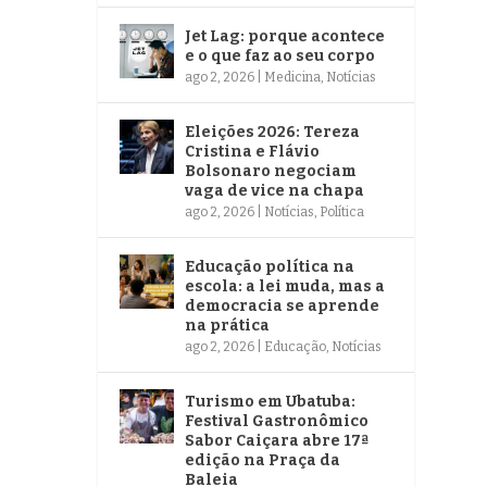
Jet Lag: porque acontece
e o que faz ao seu corpo
ago 2, 2026
|
Medicina
,
Notícias
Eleições 2026: Tereza
Cristina e Flávio
Bolsonaro negociam
vaga de vice na chapa
ago 2, 2026
|
Notícias
,
Política
Educação política na
escola: a lei muda, mas a
democracia se aprende
na prática
ago 2, 2026
|
Educação
,
Notícias
Turismo em Ubatuba:
Festival Gastronômico
Sabor Caiçara abre 17ª
edição na Praça da
Baleia