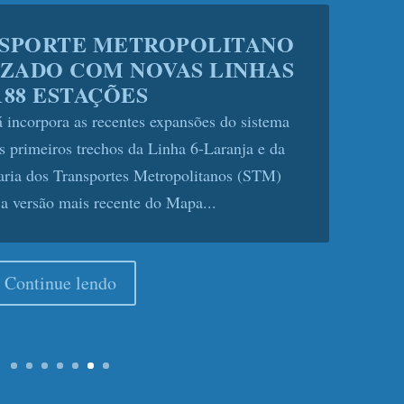
NJA DO METRÔ ENTRA EM
ERAÇÃO EM SP
e Perdizes funcionará com viagens gratuitas no
da a partir desta sexta-feira (3) A mobilidade
ha um reforço histórico. As primeiras seis
 altamente aguardada Linha...
Continue lendo