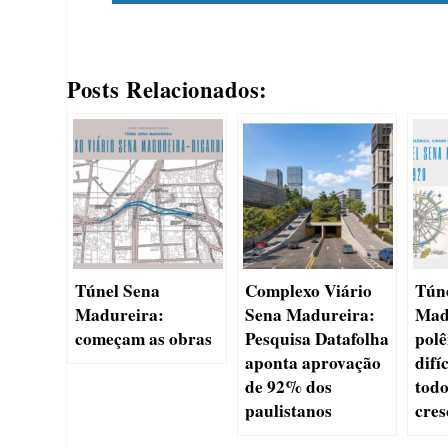
Posts Relacionados:
Túnel Sena
Complexo Viário
Tún
Madureira:
Sena Madureira:
Mad
começam as obras
Pesquisa Datafolha
polê
aponta aprovação
difí
de 92% dos
todo
paulistanos
cre