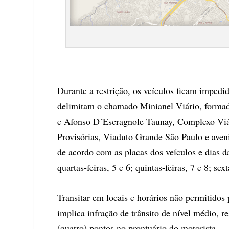
Durante a restrição, os veículos ficam impedi
delimitam o chamado Minianel Viário, formado
e Afonso D´Escragnole Taunay, Complexo Viá
Provisórias, Viaduto Grande São Paulo e aven
de acordo com as placas dos veículos e dias da 
quartas-feiras, 5 e 6; quintas-feiras, 7 e 8; sext
Transitar em locais e horários não permitidos
implica infração de trânsito de nível médio, 
(quatro) pontos no prontuário do motorista.