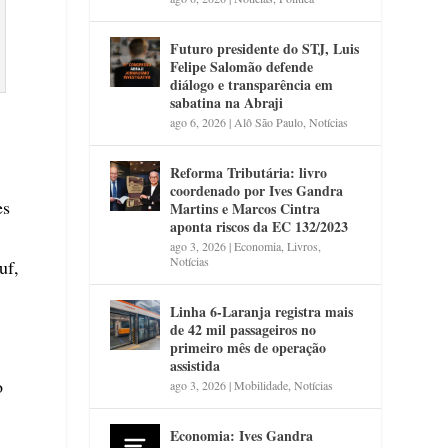
Futuro presidente do STJ, Luis
Felipe Salomão defende
diálogo e transparência em
sabatina na Abraji
ago 6, 2026
|
Alô São Paulo
,
Notícias
Reforma Tributária: livro
coordenado por Ives Gandra
es
Martins e Marcos Cintra
aponta riscos da EC 132/2023
ago 3, 2026
|
Economia
,
Livros
,
Notícias
uf,
Linha 6-Laranja registra mais
de 42 mil passageiros no
primeiro mês de operação
assistida
o
ago 3, 2026
|
Mobilidade
,
Notícias
Economia: Ives Gandra