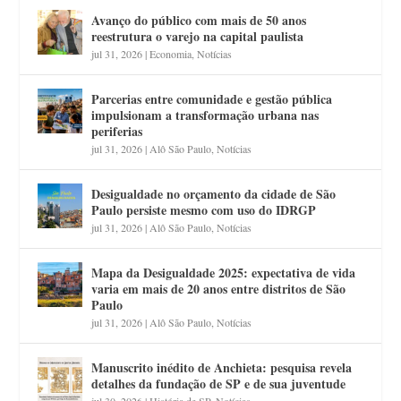
Avanço do público com mais de 50 anos
reestrutura o varejo na capital paulista
jul 31, 2026
|
Economia
,
Notícias
Parcerias entre comunidade e gestão pública
impulsionam a transformação urbana nas
periferias
jul 31, 2026
|
Alô São Paulo
,
Notícias
Desigualdade no orçamento da cidade de São
Paulo persiste mesmo com uso do IDRGP
jul 31, 2026
|
Alô São Paulo
,
Notícias
Mapa da Desigualdade 2025: expectativa de vida
varia em mais de 20 anos entre distritos de São
Paulo
jul 31, 2026
|
Alô São Paulo
,
Notícias
Manuscrito inédito de Anchieta: pesquisa revela
detalhes da fundação de SP e de sua juventude
jul 30, 2026
|
História de SP
,
Notícias