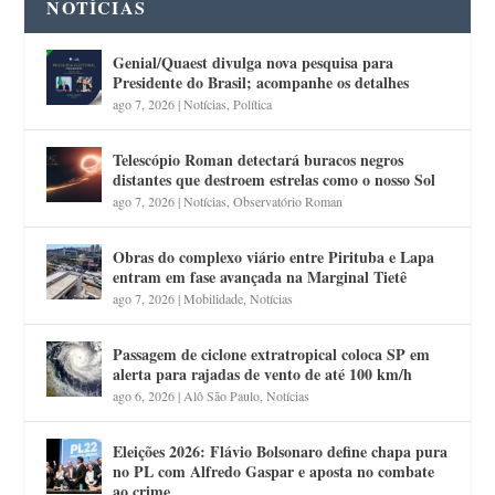
NOTÍCIAS
Genial/Quaest divulga nova pesquisa para
Presidente do Brasil; acompanhe os detalhes
ago 7, 2026
|
Notícias
,
Política
Telescópio Roman detectará buracos negros
distantes que destroem estrelas como o nosso Sol
ago 7, 2026
|
Notícias
,
Observatório Roman
Obras do complexo viário entre Pirituba e Lapa
entram em fase avançada na Marginal Tietê
ago 7, 2026
|
Mobilidade
,
Notícias
Passagem de ciclone extratropical coloca SP em
alerta para rajadas de vento de até 100 km/h
ago 6, 2026
|
Alô São Paulo
,
Notícias
Eleições 2026: Flávio Bolsonaro define chapa pura
no PL com Alfredo Gaspar e aposta no combate
ao crime