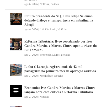
ago 6, 2026
|
Notícias
,
Política
Futuro presidente do STJ, Luis Felipe Salomão
defende diálogo e transparência em sabatina na
Abraji
ago 6, 2026
|
Alô São Paulo
,
Notícias
Reforma Tributária: livro coordenado por Ives
Gandra Martins e Marcos Cintra aponta riscos da
EC 132/2023
ago 3, 2026
|
Economia
,
Livros
,
Notícias
Linha 6-Laranja registra mais de 42 mil
passageiros no primeiro mês de operação assistida
ago 3, 2026
|
Mobilidade
,
Notícias
Economia: Ives Gandra Martins e Marcos Cintra
lançam obra com críticas à Reforma Tributária
ago 2, 2026
|
Notícias