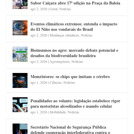
Sabor Caiçara abre 17ª edição na Praça da Baleia
ago 2, 2026
|
Geral
,
Notícias
Eventos climáticos extremos: entenda o impacto
do El Niño nos vendavais do Brasil
ago 2, 2026
|
Mudanças climáticas
,
Notícias
Bioinsumos no agro: mercado debate potencial e
desafios da biodiversidade brasileira
ago 2, 2026
|
Agronegócios
,
Notícias
Memristores: os chips que imitam o cérebro
ago 1, 2026
|
Ciências
,
Notícias
Penalidades ao volante: legislação estabelece rigor
para motoristas alcoolizados e usando celular
ago 1, 2026
|
Mobilidade
,
Notícias
Secretário Nacional de Segurança Pública
defende cooperação interfederativa contra o