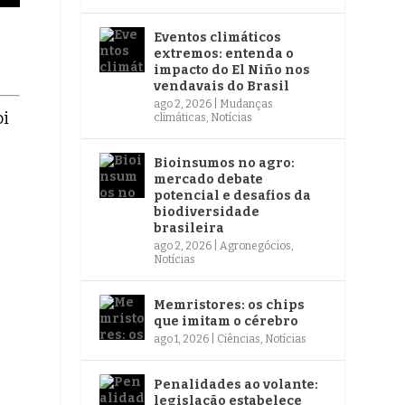
Eventos climáticos
extremos: entenda o
impacto do El Niño nos
vendavais do Brasil
ago 2, 2026
|
Mudanças
oi
climáticas
,
Notícias
Bioinsumos no agro:
mercado debate
potencial e desafios da
biodiversidade
brasileira
ago 2, 2026
|
Agronegócios
,
Notícias
Memristores: os chips
que imitam o cérebro
ago 1, 2026
|
Ciências
,
Notícias
Penalidades ao volante:
legislação estabelece