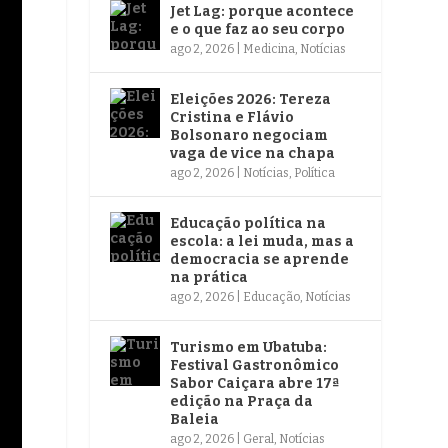
Jet Lag: porque acontece
e o que faz ao seu corpo
ago 2, 2026
|
Medicina
,
Notícias
Eleições 2026: Tereza
Cristina e Flávio
Bolsonaro negociam
vaga de vice na chapa
ago 2, 2026
|
Notícias
,
Política
Educação política na
escola: a lei muda, mas a
democracia se aprende
na prática
ago 2, 2026
|
Educação
,
Notícias
Turismo em Ubatuba:
Festival Gastronômico
Sabor Caiçara abre 17ª
edição na Praça da
Baleia
ago 2, 2026
|
Geral
,
Notícias