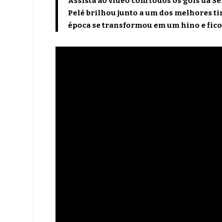
Assista ao vídeo com todos os gols da S
Pelé brilhou junto a um dos melhores ti
época se transformou em um hino e fico