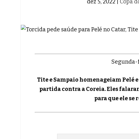
dez 5, 2022
|
Copa d
Segunda-f
Tite e Sampaio homenageiam Pelé e 
partida contra a Coreia. Eles falar
para que ele se 