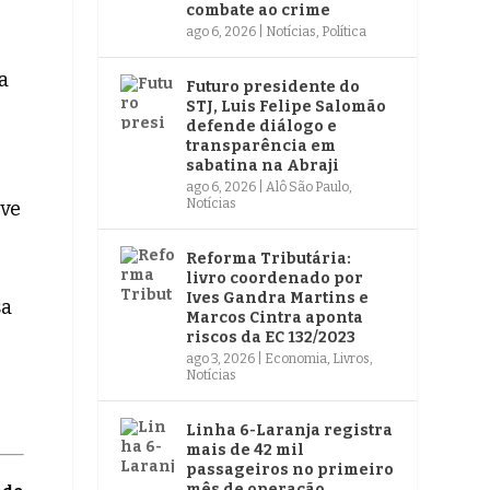
combate ao crime
ago 6, 2026
|
Notícias
,
Política
a
Futuro presidente do
STJ, Luis Felipe Salomão
defende diálogo e
transparência em
sabatina na Abraji
ago 6, 2026
|
Alô São Paulo
,
Notícias
ive
Reforma Tributária:
livro coordenado por
Ives Gandra Martins e
sa
Marcos Cintra aponta
riscos da EC 132/2023
ago 3, 2026
|
Economia
,
Livros
,
Notícias
Linha 6-Laranja registra
mais de 42 mil
passageiros no primeiro
mês de operação