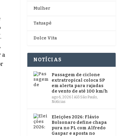
Mulher
e
Tatuapé
o
.
Dolce Vita
,
 a
NOTÍCIAS
or
Passagem de ciclone
extratropical coloca SP
em alerta para rajadas
de vento de até 100 km/h
ago 6, 2026
|
Alô São Paulo
,
Notícias
Eleições 2026: Flávio
Bolsonaro define chapa
pura no PL com Alfredo
Gaspar e aposta no