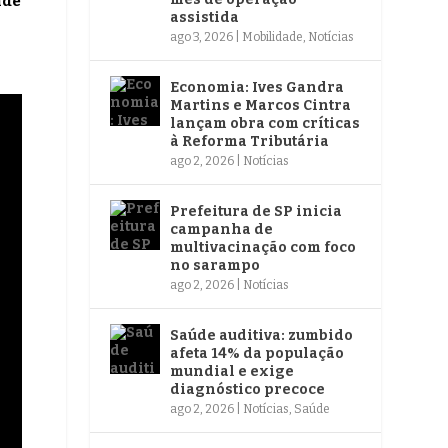
nde
assistida
ago 3, 2026
|
Mobilidade
,
Notícias
Economia: Ives Gandra
Martins e Marcos Cintra
lançam obra com críticas
à Reforma Tributária
ago 2, 2026
|
Notícias
Prefeitura de SP inicia
campanha de
multivacinação com foco
no sarampo
ago 2, 2026
|
Notícias
Saúde auditiva: zumbido
afeta 14% da população
mundial e exige
diagnóstico precoce
ago 2, 2026
|
Notícias
,
Saúde