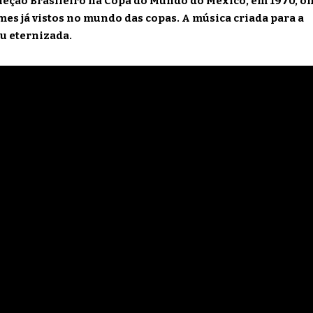
eleção Brasileiro na Copa do Mundo do México, em 1970, o
mes já vistos no mundo das copas. A música criada para a
u eternizada.