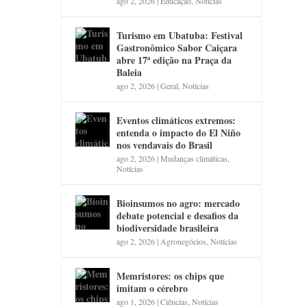
ago 2, 2026
|
Educação
,
Notícias
Turismo em Ubatuba: Festival
Gastronômico Sabor Caiçara
abre 17ª edição na Praça da
Baleia
ago 2, 2026
|
Geral
,
Notícias
Eventos climáticos extremos:
entenda o impacto do El Niño
nos vendavais do Brasil
ago 2, 2026
|
Mudanças climáticas
,
Notícias
Bioinsumos no agro: mercado
debate potencial e desafios da
biodiversidade brasileira
ago 2, 2026
|
Agronegócios
,
Notícias
Memristores: os chips que
imitam o cérebro
ago 1, 2026
|
Ciências
,
Notícias