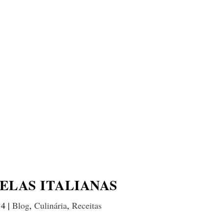
ECONOMIA
COMPORTAMENTO
CONHECIMENTOS
M
ELAS ITALIANAS
14
|
Blog
,
Culinária
,
Receitas