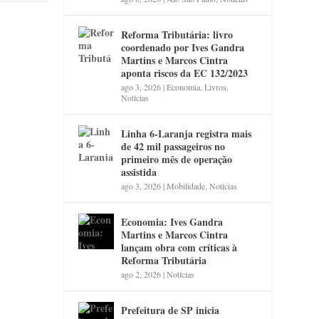
Reforma Tributária: livro
coordenado por Ives Gandra
Martins e Marcos Cintra
aponta riscos da EC 132/2023
ago 3, 2026
|
Economia
,
Livros
,
Notícias
Linha 6-Laranja registra mais
de 42 mil passageiros no
primeiro mês de operação
assistida
ago 3, 2026
|
Mobilidade
,
Notícias
Economia: Ives Gandra
Martins e Marcos Cintra
lançam obra com críticas à
Reforma Tributária
ago 2, 2026
|
Notícias
Prefeitura de SP inicia