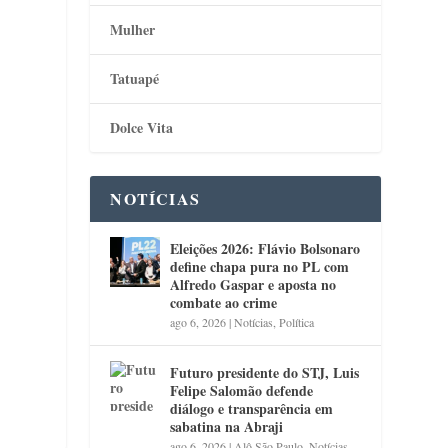
Mulher
Tatuapé
Dolce Vita
NOTÍCIAS
Eleições 2026: Flávio Bolsonaro
define chapa pura no PL com
Alfredo Gaspar e aposta no
combate ao crime
ago 6, 2026
|
Notícias
,
Política
Futuro presidente do STJ, Luis
Felipe Salomão defende
diálogo e transparência em
sabatina na Abraji
ago 6, 2026
|
Alô São Paulo
,
Notícias