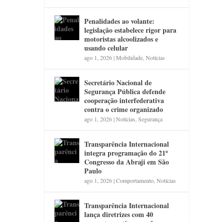
Penalidades ao volante:
legislação estabelece rigor para
motoristas alcoolizados e
usando celular
ago 1, 2026
|
Mobilidade
,
Notícias
Secretário Nacional de
Segurança Pública defende
cooperação interfederativa
contra o crime organizado
ago 1, 2026
|
Notícias
,
Segurança
Transparência Internacional
integra programação do 21º
Congresso da Abraji em São
Paulo
ago 1, 2026
|
Comportamento
,
Notícias
Transparência Internacional
lança diretrizes com 40