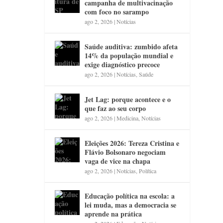
campanha de multivacinação
com foco no sarampo
ago 2, 2026
|
Notícias
Saúde auditiva: zumbido afeta
14% da população mundial e
exige diagnóstico precoce
ago 2, 2026
|
Notícias
,
Saúde
Jet Lag: porque acontece e o
que faz ao seu corpo
ago 2, 2026
|
Medicina
,
Notícias
Eleições 2026: Tereza Cristina e
Flávio Bolsonaro negociam
vaga de vice na chapa
ago 2, 2026
|
Notícias
,
Política
Educação política na escola: a
lei muda, mas a democracia se
aprende na prática