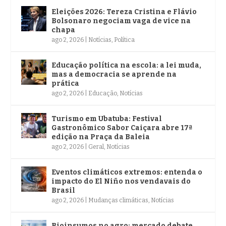
Eleições 2026: Tereza Cristina e Flávio
Bolsonaro negociam vaga de vice na
chapa
ago 2, 2026
|
Notícias
,
Política
Educação política na escola: a lei muda,
mas a democracia se aprende na
prática
ago 2, 2026
|
Educação
,
Notícias
Turismo em Ubatuba: Festival
Gastronômico Sabor Caiçara abre 17ª
edição na Praça da Baleia
ago 2, 2026
|
Geral
,
Notícias
Eventos climáticos extremos: entenda o
impacto do El Niño nos vendavais do
Brasil
ago 2, 2026
|
Mudanças climáticas
,
Notícias
Bioinsumos no agro: mercado debate