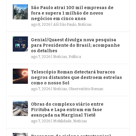
São Paulo atrai 100 mil empresas de
fora e supera 1 milhão de novos
negócios em cinco anos
ago 8, 2026
|
Alô São Paulo
,
Notícias
Genial/Quaest divulga nova pesquisa
para Presidente do Brasil; acompanhe
os detalhes
ago 7, 2026
|
Notícias
,
Política
Telescópio Roman detectará buracos
negros distantes que destroem estrelas
como o nosso Sol
ago 7, 2026
|
Notícias
,
Observatório Roman
Obras do complexo viário entre
Pirituba e Lapa entram em fase
avançada na Marginal Tietê
ago 7, 2026
|
Mobilidade
,
Notícias