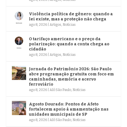
Violência política de gênero: quando a
lei existe, mas a proteção não chega
ago 8, 2026
|
Artigos
,
Notícias
O tarifaço americano e o preço da
polarização: quando a conta chega ao
cidadão
ago 8, 2026
|
Artigos
,
Notícias
Jornada do Patrimônio 2026: São Paulo
abre programação gratuita com foco em
caminhadas, memória e acervo
ferroviário
ago 8, 2026
|
Alô São Paulo
,
Notícias
Agosto Dourado: Pontos de Afeto
fortalecem apoio à amamentação nas
unidades municipais de SP
ago 8, 2026
|
Alô São Paulo
,
Notícias