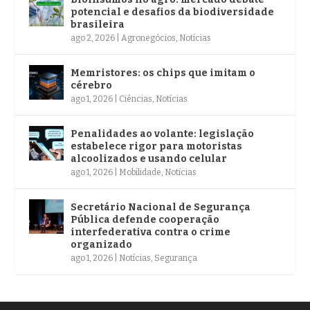
potencial e desafios da biodiversidade
brasileira
ago 2, 2026
|
Agronegócios
,
Notícias
Memristores: os chips que imitam o
cérebro
ago 1, 2026
|
Ciências
,
Notícias
Penalidades ao volante: legislação
estabelece rigor para motoristas
alcoolizados e usando celular
ago 1, 2026
|
Mobilidade
,
Notícias
Secretário Nacional de Segurança
Pública defende cooperação
interfederativa contra o crime
organizado
ago 1, 2026
|
Notícias
,
Segurança