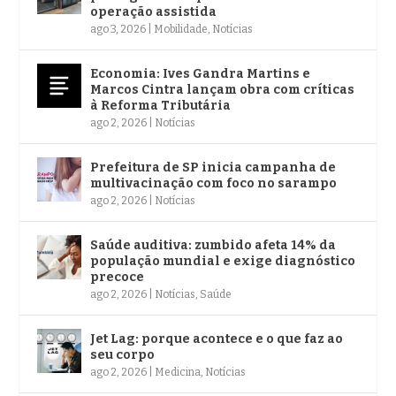
operação assistida
ago 3, 2026
|
Mobilidade
,
Notícias
Economia: Ives Gandra Martins e
Marcos Cintra lançam obra com críticas
à Reforma Tributária
ago 2, 2026
|
Notícias
Prefeitura de SP inicia campanha de
multivacinação com foco no sarampo
ago 2, 2026
|
Notícias
Saúde auditiva: zumbido afeta 14% da
população mundial e exige diagnóstico
precoce
ago 2, 2026
|
Notícias
,
Saúde
Jet Lag: porque acontece e o que faz ao
seu corpo
ago 2, 2026
|
Medicina
,
Notícias