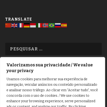
TRANSLATE
Valorizamos sua privacidade / We value
your privacy
TODAS OS ASSUNTOS
Usamos cookies para melhorar sua experiência de
navegação, veicular anúncios ou conteúdo personalizado
e analisar nosso tráfego. Ao clicar em “Aceitar tudo”, você
concorda com o uso de cookies. / We use cookies to
enhance your browsing experience, serve personalized
ads or content, and analyze our traffic. By clicking