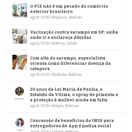
O PIX não é um pecado do comércio
exterior brasileiro
ago 8, 2026
|
Negócios
,
Notícias
Vacinação contra sarampo em SP: saiba
onde ir e esclareça dúvidas
ago 8, 2026
|
Notícias
,
Saúde
Com alta do sarampo, especialista
orienta como diferenciar doença da
catapora
ago 8, 2026
|
Medicina
,
Notícias
20 anos da Lei Maria da Penha, o
Estatuto da Vítima, o spray de pimenta e
a proteção à mulher ainda em falta
ago 8, 2026
|
Artigos
,
Notícias
Concessão de benefícios do INSS para
entregadores de App é justiça social
ago 8, 2026
|
Artigos
,
Notícias