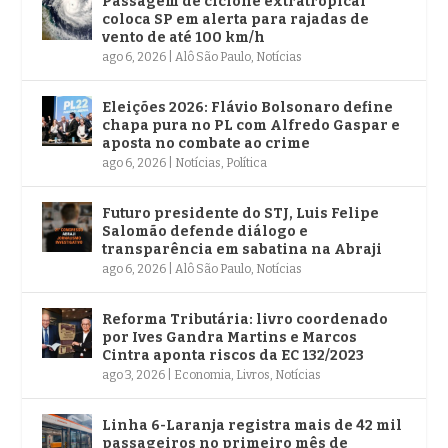
Passagem de ciclone extratropical
coloca SP em alerta para rajadas de
vento de até 100 km/h
ago 6, 2026
|
Alô São Paulo
,
Notícias
Eleições 2026: Flávio Bolsonaro define
chapa pura no PL com Alfredo Gaspar e
aposta no combate ao crime
ago 6, 2026
|
Notícias
,
Política
Futuro presidente do STJ, Luis Felipe
Salomão defende diálogo e
transparência em sabatina na Abraji
ago 6, 2026
|
Alô São Paulo
,
Notícias
Reforma Tributária: livro coordenado
por Ives Gandra Martins e Marcos
Cintra aponta riscos da EC 132/2023
ago 3, 2026
|
Economia
,
Livros
,
Notícias
Linha 6-Laranja registra mais de 42 mil
passageiros no primeiro mês de