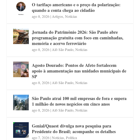
O tarifaço americano e o preço da polarização:
quando a conta chega ao cidadão
ago 8, 2026
|
Artigos
,
Notícias
Jornada do Patrimônio 2026: São Paulo abre
programação gratuita com foco em caminhadas,
memória e acervo ferroviário
ago 8, 2026
|
Alô São Paulo
,
Notícias
Agosto Dourado: Pontos de Afeto fortalecem
apoio à amamentação nas unidades municipais de
SP
ago 8, 2026
|
Alô São Paulo
,
Notícias
São Paulo atrai 100 mil empresas de fora e supera
1 milhão de novos negócios em cinco anos
ago 8, 2026
|
Alô São Paulo
,
Notícias
Genial/Quaest divulga nova pesquisa para
Presidente do Brasil; acompanhe os detalhes
ago 7, 2026
|
Notícias
,
Política