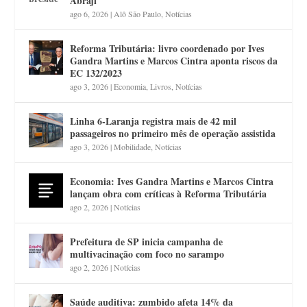
Abraji
ago 6, 2026
|
Alô São Paulo
,
Notícias
Reforma Tributária: livro coordenado por Ives
Gandra Martins e Marcos Cintra aponta riscos da
EC 132/2023
ago 3, 2026
|
Economia
,
Livros
,
Notícias
Linha 6-Laranja registra mais de 42 mil
passageiros no primeiro mês de operação assistida
ago 3, 2026
|
Mobilidade
,
Notícias
Economia: Ives Gandra Martins e Marcos Cintra
lançam obra com críticas à Reforma Tributária
ago 2, 2026
|
Notícias
Prefeitura de SP inicia campanha de
multivacinação com foco no sarampo
ago 2, 2026
|
Notícias
Saúde auditiva: zumbido afeta 14% da