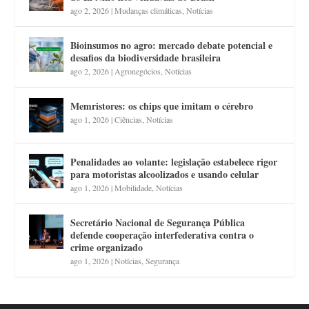
ago 2, 2026
|
Mudanças climáticas
,
Notícias
Bioinsumos no agro: mercado debate potencial e
desafios da biodiversidade brasileira
ago 2, 2026
|
Agronegócios
,
Notícias
Memristores: os chips que imitam o cérebro
ago 1, 2026
|
Ciências
,
Notícias
Penalidades ao volante: legislação estabelece rigor
para motoristas alcoolizados e usando celular
ago 1, 2026
|
Mobilidade
,
Notícias
Secretário Nacional de Segurança Pública
defende cooperação interfederativa contra o
crime organizado
ago 1, 2026
|
Notícias
,
Segurança