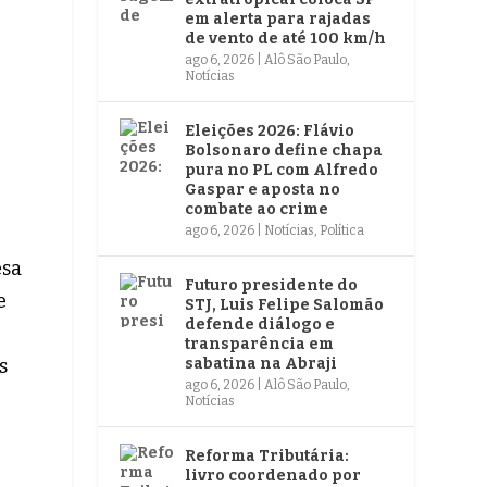
em alerta para rajadas
de vento de até 100 km/h
ago 6, 2026
|
Alô São Paulo
,
Notícias
Eleições 2026: Flávio
Bolsonaro define chapa
pura no PL com Alfredo
Gaspar e aposta no
combate ao crime
ago 6, 2026
|
Notícias
,
Política
esa
Futuro presidente do
e
STJ, Luis Felipe Salomão
defende diálogo e
transparência em
s
sabatina na Abraji
ago 6, 2026
|
Alô São Paulo
,
Notícias
e
Reforma Tributária:
livro coordenado por