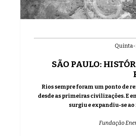
Quinta-f
SÃO PAULO: HISTÓ
Rios sempre foram um ponto de re
desde as primeiras civilizações. E e
surgiu e expandiu-se ao r
Fundação Ener