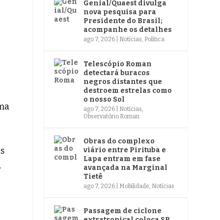
Genial/Quaest divulga
nova pesquisa para
Presidente do Brasil;
acompanhe os detalhes
ago 7, 2026
|
Notícias
,
Política
Telescópio Roman
detectará buracos
negros distantes que
destroem estrelas como
o nosso Sol
uma
ago 7, 2026
|
Notícias
,
Observatório Roman
Obras do complexo
es
viário entre Pirituba e
Lapa entram em fase
.
avançada na Marginal
Tietê
ago 7, 2026
|
Mobilidade
,
Notícias
Passagem de ciclone
extratropical coloca SP