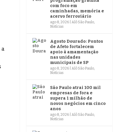
programação gratuita
com foco em
caminhadas, memória e
acervo ferroviário
ago 8, 2026
|
Alô São Paulo
,
Notícias
Agosto Dourado: Pontos
de Afeto fortalecem
 a
apoio à amamentação
nas unidades
municipais de SP
s
ago 8, 2026
|
Alô São Paulo
,
Notícias
São Paulo atrai 100 mil
empresas de fora e
supera 1 milhão de
novos negócios em cinco
anos
ago 8, 2026
|
Alô São Paulo
,
Notícias