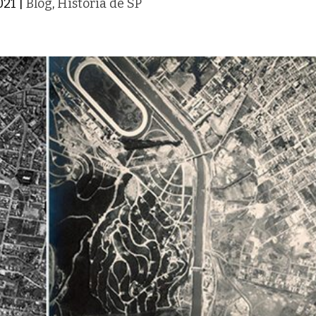
2021
|
Blog
,
História de SP