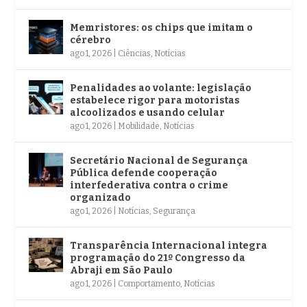
Memristores: os chips que imitam o
cérebro
ago 1, 2026
|
Ciências
,
Notícias
Penalidades ao volante: legislação
estabelece rigor para motoristas
alcoolizados e usando celular
ago 1, 2026
|
Mobilidade
,
Notícias
Secretário Nacional de Segurança
Pública defende cooperação
interfederativa contra o crime
organizado
ago 1, 2026
|
Notícias
,
Segurança
Transparência Internacional integra
programação do 21º Congresso da
Abraji em São Paulo
ago 1, 2026
|
Comportamento
,
Notícias