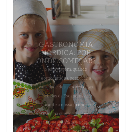
GASTRONOMIA
NÓRDICA: POR
ONDE COMEÇAR?
Nesta viagem, quando
começamos a perceber a
variedade dos sabores e das
bebidas da Escandinávia,
durante a nossa primeira
parada na querida Noruega,
essa é a pergunta que ficou em
nossas mentes: por onde
começar a descrever tantas