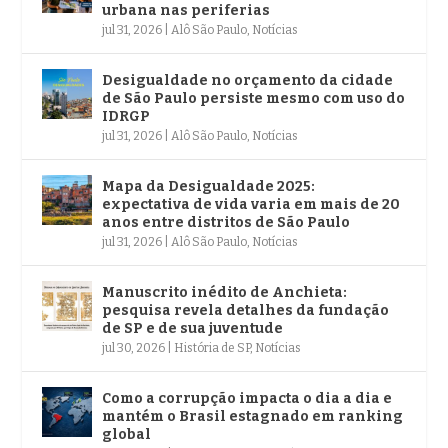
urbana nas periferias
jul 31, 2026
|
Alô São Paulo
,
Notícias
Desigualdade no orçamento da cidade
de São Paulo persiste mesmo com uso do
IDRGP
jul 31, 2026
|
Alô São Paulo
,
Notícias
Mapa da Desigualdade 2025:
expectativa de vida varia em mais de 20
anos entre distritos de São Paulo
jul 31, 2026
|
Alô São Paulo
,
Notícias
Manuscrito inédito de Anchieta:
pesquisa revela detalhes da fundação
de SP e de sua juventude
jul 30, 2026
|
História de SP
,
Notícias
Como a corrupção impacta o dia a dia e
mantém o Brasil estagnado em ranking
global