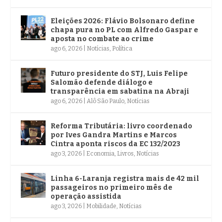
Eleições 2026: Flávio Bolsonaro define
chapa pura no PL com Alfredo Gaspar e
aposta no combate ao crime
ago 6, 2026
|
Notícias
,
Política
Futuro presidente do STJ, Luis Felipe
Salomão defende diálogo e
transparência em sabatina na Abraji
ago 6, 2026
|
Alô São Paulo
,
Notícias
Reforma Tributária: livro coordenado
por Ives Gandra Martins e Marcos
Cintra aponta riscos da EC 132/2023
ago 3, 2026
|
Economia
,
Livros
,
Notícias
Linha 6-Laranja registra mais de 42 mil
passageiros no primeiro mês de
operação assistida
ago 3, 2026
|
Mobilidade
,
Notícias