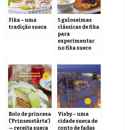
Fika – uma
5 guloseimas
tradição sueca
clássicas de fika
para
experimentar
no fika sueco
Bolo de princesa
Visby – uma
(‘Prinsesstårta’)
cidade sueca de
— receita sueca
conto de fadas