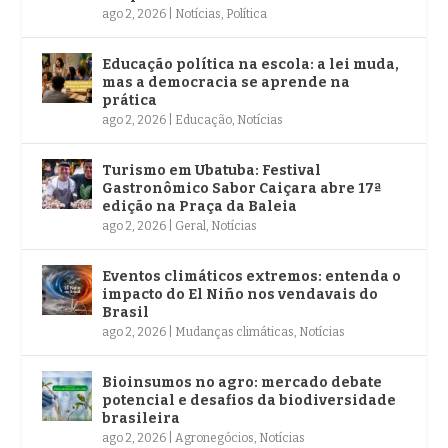
ago 2, 2026
|
Notícias
,
Política
Educação política na escola: a lei muda,
mas a democracia se aprende na
prática
ago 2, 2026
|
Educação
,
Notícias
Turismo em Ubatuba: Festival
Gastronômico Sabor Caiçara abre 17ª
edição na Praça da Baleia
ago 2, 2026
|
Geral
,
Notícias
Eventos climáticos extremos: entenda o
impacto do El Niño nos vendavais do
Brasil
ago 2, 2026
|
Mudanças climáticas
,
Notícias
Bioinsumos no agro: mercado debate
potencial e desafios da biodiversidade
brasileira
ago 2, 2026
|
Agronegócios
,
Notícias