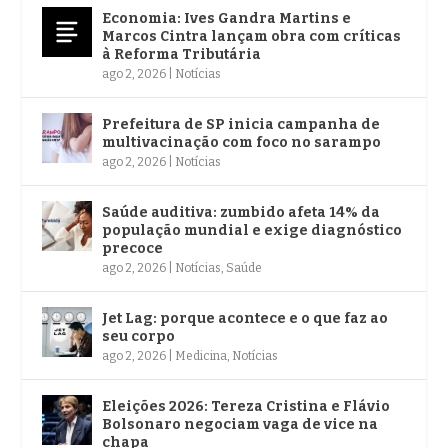
Economia: Ives Gandra Martins e
Marcos Cintra lançam obra com críticas
à Reforma Tributária
ago 2, 2026
|
Notícias
Prefeitura de SP inicia campanha de
multivacinação com foco no sarampo
ago 2, 2026
|
Notícias
Saúde auditiva: zumbido afeta 14% da
população mundial e exige diagnóstico
precoce
ago 2, 2026
|
Notícias
,
Saúde
Jet Lag: porque acontece e o que faz ao
seu corpo
ago 2, 2026
|
Medicina
,
Notícias
Eleições 2026: Tereza Cristina e Flávio
Bolsonaro negociam vaga de vice na
chapa