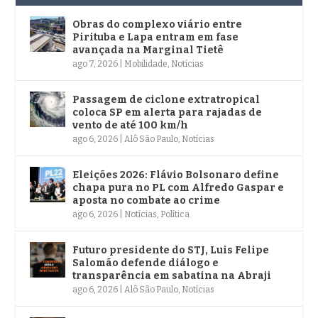
Obras do complexo viário entre
Pirituba e Lapa entram em fase
avançada na Marginal Tietê
ago 7, 2026
|
Mobilidade
,
Notícias
Passagem de ciclone extratropical
coloca SP em alerta para rajadas de
vento de até 100 km/h
ago 6, 2026
|
Alô São Paulo
,
Notícias
Eleições 2026: Flávio Bolsonaro define
chapa pura no PL com Alfredo Gaspar e
aposta no combate ao crime
ago 6, 2026
|
Notícias
,
Política
Futuro presidente do STJ, Luis Felipe
Salomão defende diálogo e
transparência em sabatina na Abraji
ago 6, 2026
|
Alô São Paulo
,
Notícias