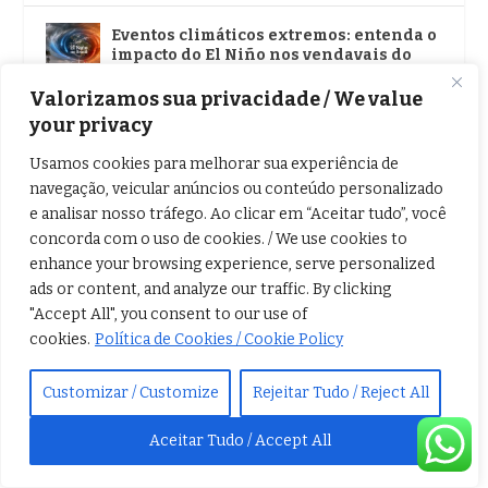
Eventos climáticos extremos: entenda o
impacto do El Niño nos vendavais do
Brasil
Valorizamos sua privacidade / We value
ago 2, 2026
|
Mudanças climáticas
,
Notícias
your privacy
Bioinsumos no agro: mercado debate
Usamos cookies para melhorar sua experiência de
potencial e desafios da biodiversidade
navegação, veicular anúncios ou conteúdo personalizado
brasileira
ago 2, 2026
|
Agronegócios
,
Notícias
e analisar nosso tráfego. Ao clicar em “Aceitar tudo”, você
concorda com o uso de cookies. / We use cookies to
enhance your browsing experience, serve personalized
Memristores: os chips que imitam o
cérebro
ads or content, and analyze our traffic. By clicking
ago 1, 2026
|
Ciências
,
Notícias
"Accept All", you consent to our use of
cookies.
Política de Cookies / Cookie Policy
Penalidades ao volante: legislação
estabelece rigor para motoristas
Customizar / Customize
Rejeitar Tudo / Reject All
alcoolizados e usando celular
ago 1, 2026
|
Mobilidade
,
Notícias
Aceitar Tudo / Accept All
Secretário Nacional de Segurança