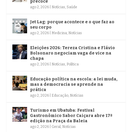
precoce
ago 2, 2026
|
Notícias
,
Saúde
Jet Lag: porque acontece e o que faz ao
seu corpo
ago 2, 2026
|
Medicina
,
Notícias
Eleições 2026: Tereza Cristina e Flávio
Bolsonaro negociam vaga de vice na
chapa
ago 2, 2026
|
Notícias
,
Política
Educação política na escola: a lei muda,
mas a democracia se aprende na
prática
ago 2, 2026
|
Educação
,
Notícias
Turismo em Ubatuba: Festival
Gastronômico Sabor Caiçara abre 17ª
edição na Praça da Baleia
ago 2, 2026
|
Geral
,
Notícias