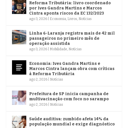
Reforma Tributária: livro coordenado
por Ives Gandra Martins e Marcos
Cintra aponta riscos da EC 132/2023
ago 3, 2026
|
Economia
,
Livros
,
Notícias
Linha 6-Laranja registra mais de 42 mil
passageiros no primeiro mês de
operação assistida
ago 3, 2026
|
Mobilidade
,
Notícias
Economia: Ives Gandra Martins e
Marcos Cintra lançam obra com críticas
à Reforma Tributária
ago 2, 2026
|
Notícias
Prefeitura de SP inicia campanha de
multivacinação com foco no sarampo
ago 2, 2026
|
Notícias
Saúde auditiva: zumbido afeta 14% da
população mundial e exige diagnóstico