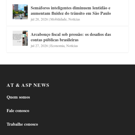
Semáforos inteligentes diminuem lentidão e
aumentam fluidez do trânsito em São Paulo
jul 28, 2026
|
Mobilidade
,
Notícias
Arcabouço fiscal sob pressão: os desafios das
contas públicas brasileiras
jul 27, 2026
|
Economia
,
Notícias
AT & ASP NEWS
Quem somos
Fale conosco
Trabalhe conosco