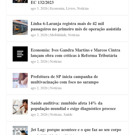
EC 132/2023
ago 3, 2026
|
Economia
,
Livros
,
Notícias
Linha 6-Laranja registra mais de 42 mil
passageiros no primeiro mês de operação assistida
ago 3, 2026
|
Mobilidade
,
Notícias
Economia: Ives Gandra Martins e Marcos Cintra
lançam obra com críticas à Reforma Tributária
ago 2, 2026
|
Notícias
Prefeitura de SP inicia campanha de
multivacinação com foco no sarampo
ago 2, 2026
|
Notícias
Saúde auditiva: zumbido afeta 14% da
população mundial e exige diagnóstico precoce
ago 2, 2026
|
Notícias
,
Saúde
Jet Lag: porque acontece e o que faz ao seu corpo