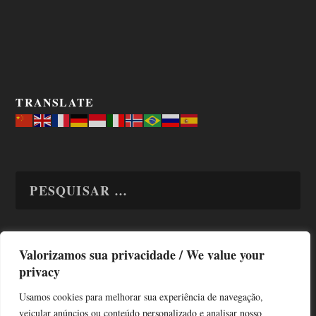
TRANSLATE
Valorizamos sua privacidade / We value your
TODAS OS ASSUNTOS
privacy
Usamos cookies para melhorar sua experiência de navegação,
veicular anúncios ou conteúdo personalizado e analisar nosso