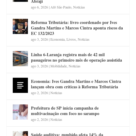
Abraji
ago 6, 2026
|
Alô São Paulo
,
Notícias
Reforma Tributária: livro coordenado por Ives
Gandra Martins e Marcos Cintra aponta riscos da
EC 132/2023
ago 3, 2026
|
Economia
,
Livros
,
Notícias
Linha 6-Laranja registra mais de 42 mil
passageiros no primeiro mês de operação assistida
ago 3, 2026
|
Mobilidade
,
Notícias
Economia: Ives Gandra Martins e Marcos Cintra
lançam obra com críticas à Reforma Tributária
ago 2, 2026
|
Notícias
Prefeitura de SP inicia campanha de
multivacinação com foco no sarampo
ago 2, 2026
|
Notícias
Saúde auditiva: zumbido afeta 14% da