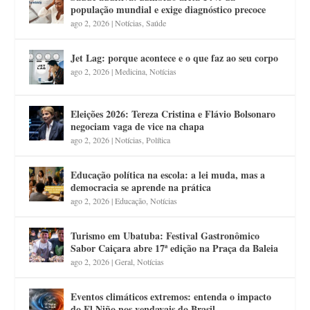
população mundial e exige diagnóstico precoce
ago 2, 2026
|
Notícias
,
Saúde
Jet Lag: porque acontece e o que faz ao seu corpo
ago 2, 2026
|
Medicina
,
Notícias
Eleições 2026: Tereza Cristina e Flávio Bolsonaro
negociam vaga de vice na chapa
ago 2, 2026
|
Notícias
,
Política
Educação política na escola: a lei muda, mas a
democracia se aprende na prática
ago 2, 2026
|
Educação
,
Notícias
Turismo em Ubatuba: Festival Gastronômico
Sabor Caiçara abre 17ª edição na Praça da Baleia
ago 2, 2026
|
Geral
,
Notícias
Eventos climáticos extremos: entenda o impacto
do El Niño nos vendavais do Brasil