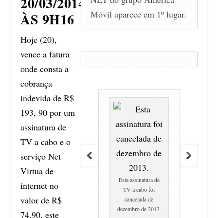
20/03/2014
Móvil aparece em 1º lugar.
ÀS 9H16
Hoje (20),
vence a fatura
onde consta a
cobrança
indevida de R$
193, 90 por um
assinatura de
TV a cabo e o
serviço Net
Virtua de
Esta assinatura de
internet no
TV a cabo foi
valor de R$
cancelada de
dezembro de 2013.
74,90, este