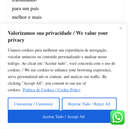
para um país
melhor e mais
justo.
Valorizamos sua privacidade / We value your
Principalmente,
privacy
quando vemos
Usamos cookies para melhorar sua experiência de navegação,
as propagandas
veicular anúncios ou conteúdo personalizado e analisar nosso
veiculadas e as
tráfego. Ao clicar em “Aceitar tudo”, você concorda com o uso de
promoções da
cookies. / We use cookies to enhance your browsing experience,
serve personalized ads or content, and analyze our traffic. By
Net, que
clicking "Accept All", you consent to our use of
escamoteiam
cookies.
Política de Cookies / Cookie Policy
aquilo que ela
na verdade
Customizar / Customize
Rejeitar Tudo / Reject All
oferece. São
Aceitar Tudo / Accept All
milhares que