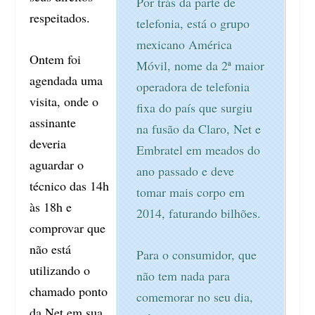
Por trás da parte de
respeitados.
telefonia, está o grupo
mexicano América
Ontem foi
Móvil, nome da 2ª maior
agendada uma
operadora de telefonia
visita, onde o
fixa do país que surgiu
assinante
na fusão da Claro, Net e
deveria
Embratel em meados do
aguardar o
ano passado e deve
técnico das 14h
tomar mais corpo em
às 18h e
2014, faturando bilhões.
comprovar que
não está
Para o consumidor, que
utilizando o
não tem nada para
chamado ponto
comemorar no seu dia,
da Net em sua