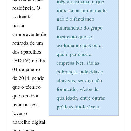
mês ou semana, o que
residência. O
importa neste momento
assinante
não é o fantástico
possui
faturamento do grupo
comprovante de
mexicano que se
retirada de um
avoluma no país ou a
dos aparelhos
quem pertence a
(HDTV) no dia
empresa Net, são as
04 de janeiro
cobranças indevidas e
de 2014, sendo
abusivas, serviço não
que o técnico
fornecido, vícios de
que o retirou
qualidade, entre outras
recusou-se a
práticas intoleráveis.
levar o
aparelho digital
que estava