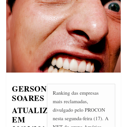
GERSON
Ranking das empresas
SOARES
mais reclamadas,
ATUALIZADO
divulgado pelo PROCON
EM
nesta segunda-feira (17). A
NET do grupo América