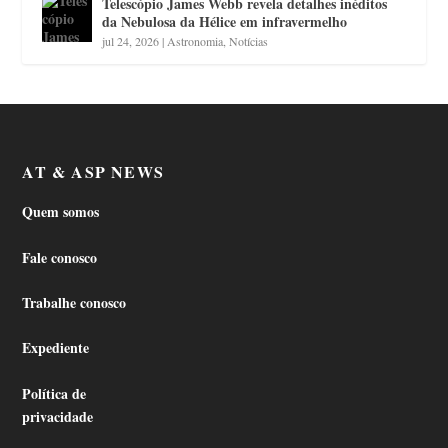
Telescópio James Webb revela detalhes inéditos
da Nebulosa da Hélice em infravermelho
jul 24, 2026
|
Astronomia
,
Notícias
AT & ASP NEWS
Quem somos
Fale conosco
Trabalhe conosco
Expediente
Política de
privacidade