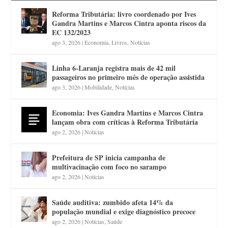
Reforma Tributária: livro coordenado por Ives
Gandra Martins e Marcos Cintra aponta riscos da
EC 132/2023
ago 3, 2026
|
Economia
,
Livros
,
Notícias
Linha 6-Laranja registra mais de 42 mil
passageiros no primeiro mês de operação assistida
ago 3, 2026
|
Mobilidade
,
Notícias
Economia: Ives Gandra Martins e Marcos Cintra
lançam obra com críticas à Reforma Tributária
ago 2, 2026
|
Notícias
Prefeitura de SP inicia campanha de
multivacinação com foco no sarampo
ago 2, 2026
|
Notícias
Saúde auditiva: zumbido afeta 14% da
população mundial e exige diagnóstico precoce
ago 2, 2026
|
Notícias
,
Saúde