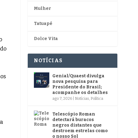
Mulher
Tatuapé
o
Dolce Vita
ado
NOTÍCIAS
tos
Genial/Quaest divulga
nova pesquisa para
Presidente do Brasil;
acompanhe os detalhes
ago 7, 2026
|
Notícias
,
Política
Telescópio Roman
detectará buracos
ra
negros distantes que
destroem estrelas como
o nosso Sol