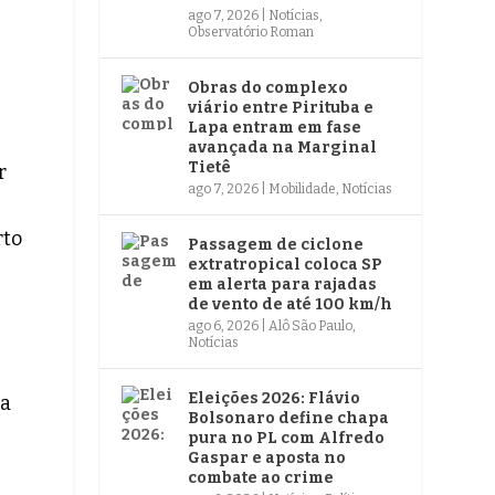
ago 7, 2026
|
Notícias
,
Observatório Roman
Obras do complexo
viário entre Pirituba e
Lapa entram em fase
avançada na Marginal
Tietê
r
ago 7, 2026
|
Mobilidade
,
Notícias
rto
Passagem de ciclone
extratropical coloca SP
em alerta para rajadas
de vento de até 100 km/h
ago 6, 2026
|
Alô São Paulo
,
Notícias
Eleições 2026: Flávio
da
Bolsonaro define chapa
pura no PL com Alfredo
Gaspar e aposta no
combate ao crime