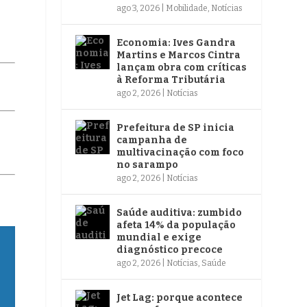
ago 3, 2026
|
Mobilidade
,
Notícias
Economia: Ives Gandra
Martins e Marcos Cintra
lançam obra com críticas
à Reforma Tributária
ago 2, 2026
|
Notícias
Prefeitura de SP inicia
campanha de
multivacinação com foco
no sarampo
ago 2, 2026
|
Notícias
Saúde auditiva: zumbido
afeta 14% da população
mundial e exige
diagnóstico precoce
ago 2, 2026
|
Notícias
,
Saúde
Jet Lag: porque acontece