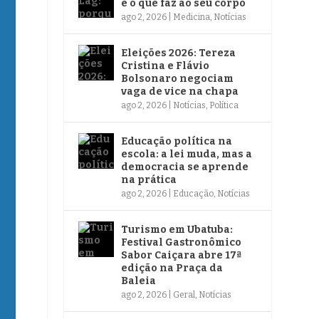
e o que faz ao seu corpo
ago 2, 2026
|
Medicina
,
Notícias
Eleições 2026: Tereza
Cristina e Flávio
Bolsonaro negociam
vaga de vice na chapa
ago 2, 2026
|
Notícias
,
Política
Educação política na
escola: a lei muda, mas a
democracia se aprende
na prática
ago 2, 2026
|
Educação
,
Notícias
Turismo em Ubatuba:
Festival Gastronômico
Sabor Caiçara abre 17ª
edição na Praça da
Baleia
ago 2, 2026
|
Geral
,
Notícias