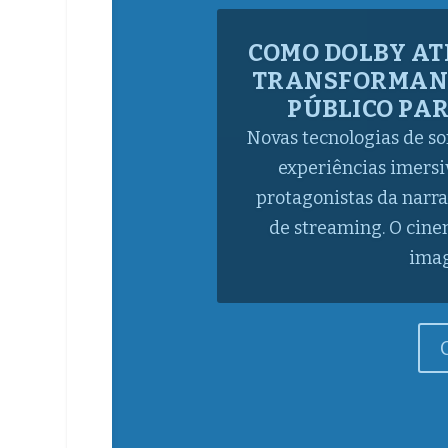
ESCASSEZ DE 
DESAFIA EMPR
BRASIL,
Levantamentos junto a l
profissionais qualific
sêniores, o que impacta
digital nas empresas A