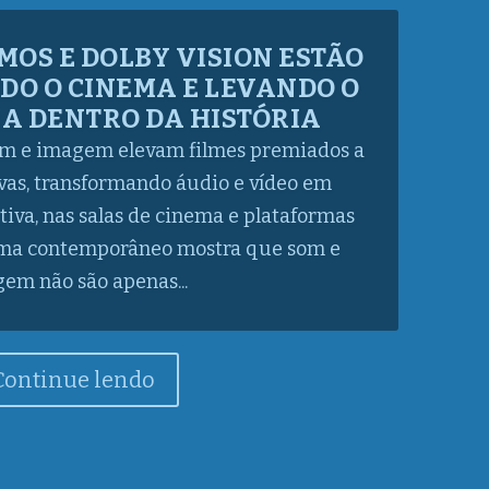
TALENTOS EM TECNOLOGIA
ESAS PARA CONTRATAR NO
 RELATAM PESQUISAS
ideranças de tecnologia mostra falta de
ados em todos os níveis, especialmente
 inovação, adoção de IA e transformação
 escassez de profissionais qualificados
em...
Continue lendo