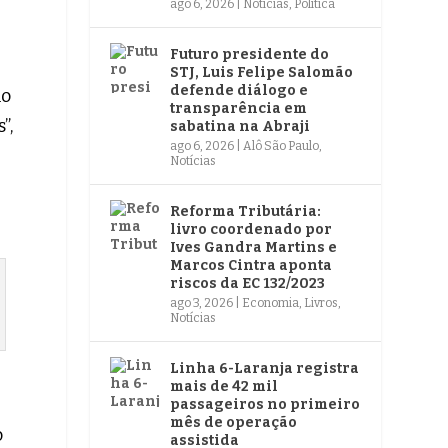
ago 6, 2026
|
Notícias
,
Política
Futuro presidente do
STJ, Luis Felipe Salomão
defende diálogo e
lo
transparência em
”,
sabatina na Abraji
ago 6, 2026
|
Alô São Paulo
,
Notícias
Reforma Tributária:
livro coordenado por
Ives Gandra Martins e
Marcos Cintra aponta
riscos da EC 132/2023
ago 3, 2026
|
Economia
,
Livros
,
Notícias
Linha 6-Laranja registra
mais de 42 mil
passageiros no primeiro
mês de operação
o
assistida