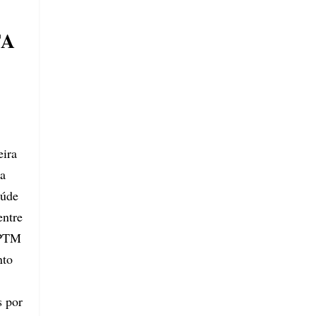
TA
eira
ma
aúde
entre
CPTM
nto
s por