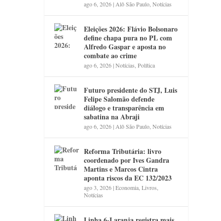
ago 6, 2026
|
Alô São Paulo
,
Notícias
Eleições 2026: Flávio Bolsonaro
define chapa pura no PL com
Alfredo Gaspar e aposta no
combate ao crime
ago 6, 2026
|
Notícias
,
Política
Futuro presidente do STJ, Luis
Felipe Salomão defende
diálogo e transparência em
sabatina na Abraji
ago 6, 2026
|
Alô São Paulo
,
Notícias
Reforma Tributária: livro
coordenado por Ives Gandra
Martins e Marcos Cintra
aponta riscos da EC 132/2023
ago 3, 2026
|
Economia
,
Livros
,
Notícias
Linha 6-Laranja registra mais