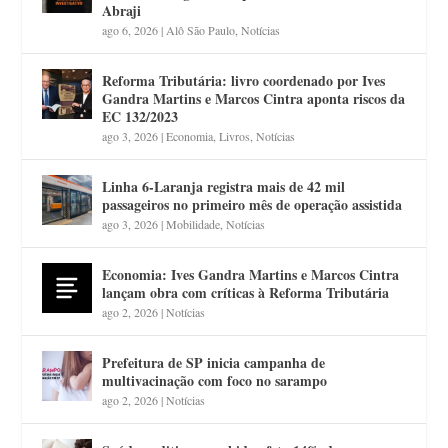
Abraji
ago 6, 2026
|
Alô São Paulo
,
Notícias
Reforma Tributária: livro coordenado por Ives
Gandra Martins e Marcos Cintra aponta riscos da
EC 132/2023
ago 3, 2026
|
Economia
,
Livros
,
Notícias
Linha 6-Laranja registra mais de 42 mil
passageiros no primeiro mês de operação assistida
ago 3, 2026
|
Mobilidade
,
Notícias
Economia: Ives Gandra Martins e Marcos Cintra
lançam obra com críticas à Reforma Tributária
ago 2, 2026
|
Notícias
Prefeitura de SP inicia campanha de
multivacinação com foco no sarampo
ago 2, 2026
|
Notícias