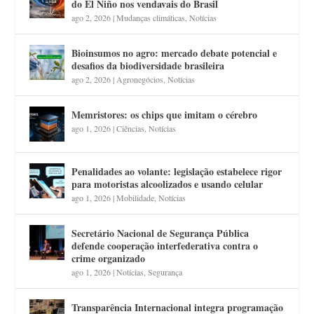
do El Niño nos vendavais do Brasil
ago 2, 2026
|
Mudanças climáticas
,
Notícias
Bioinsumos no agro: mercado debate potencial e
desafios da biodiversidade brasileira
ago 2, 2026
|
Agronegócios
,
Notícias
Memristores: os chips que imitam o cérebro
ago 1, 2026
|
Ciências
,
Notícias
Penalidades ao volante: legislação estabelece rigor
para motoristas alcoolizados e usando celular
ago 1, 2026
|
Mobilidade
,
Notícias
Secretário Nacional de Segurança Pública
defende cooperação interfederativa contra o
crime organizado
ago 1, 2026
|
Notícias
,
Segurança
Transparência Internacional integra programação