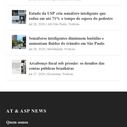
Estudo da USP cria semáforo inteligente que
reduz em até 71% o tempo de espera do pedestre
jul 28, 2026
|
Alô São Paulo
,
Notícias
Semáforos inteligentes diminuem lentidão e
aumentam fluidez do trânsito em São Paulo
jul 28, 2026
|
Mobilidade
,
Notícias
Arcabouço fiscal sob pressão: os desafios das
contas públicas brasileiras
jul 27, 2026
|
Economia
,
Notícias
AT & ASP NEWS
Quem somos