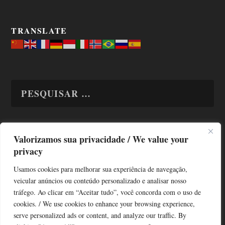
TRANSLATE
Valorizamos sua privacidade / We value your
TODAS OS ASSUNTOS
privacy
Usamos cookies para melhorar sua experiência de navegação,
veicular anúncios ou conteúdo personalizado e analisar nosso
tráfego. Ao clicar em “Aceitar tudo”, você concorda com o uso de
cookies. / We use cookies to enhance your browsing experience,
serve personalized ads or content, and analyze our traffic. By
Copyright © Alô Tatuapé 2013 / 2026