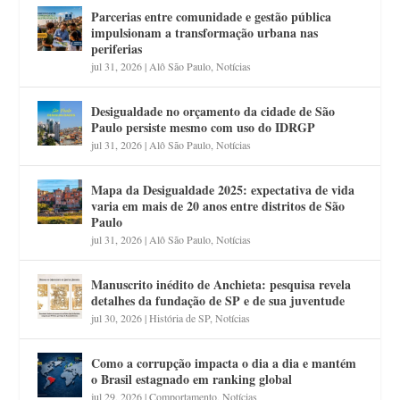
Parcerias entre comunidade e gestão pública
impulsionam a transformação urbana nas
periferias
jul 31, 2026
|
Alô São Paulo
,
Notícias
Desigualdade no orçamento da cidade de São
Paulo persiste mesmo com uso do IDRGP
jul 31, 2026
|
Alô São Paulo
,
Notícias
Mapa da Desigualdade 2025: expectativa de vida
varia em mais de 20 anos entre distritos de São
Paulo
jul 31, 2026
|
Alô São Paulo
,
Notícias
Manuscrito inédito de Anchieta: pesquisa revela
detalhes da fundação de SP e de sua juventude
jul 30, 2026
|
História de SP
,
Notícias
Como a corrupção impacta o dia a dia e mantém
o Brasil estagnado em ranking global
jul 29, 2026
|
Comportamento
,
Notícias