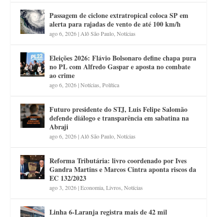
Passagem de ciclone extratropical coloca SP em
alerta para rajadas de vento de até 100 km/h
ago 6, 2026
|
Alô São Paulo
,
Notícias
Eleições 2026: Flávio Bolsonaro define chapa pura
no PL com Alfredo Gaspar e aposta no combate
ao crime
ago 6, 2026
|
Notícias
,
Política
Futuro presidente do STJ, Luis Felipe Salomão
defende diálogo e transparência em sabatina na
Abraji
ago 6, 2026
|
Alô São Paulo
,
Notícias
Reforma Tributária: livro coordenado por Ives
Gandra Martins e Marcos Cintra aponta riscos da
EC 132/2023
ago 3, 2026
|
Economia
,
Livros
,
Notícias
Linha 6-Laranja registra mais de 42 mil