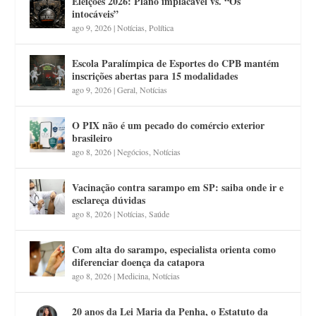
Eleições 2026: Plano implacável vs. “Os
intocáveis”
ago 9, 2026
|
Notícias
,
Política
Escola Paralímpica de Esportes do CPB mantém
inscrições abertas para 15 modalidades
ago 9, 2026
|
Geral
,
Notícias
O PIX não é um pecado do comércio exterior
brasileiro
ago 8, 2026
|
Negócios
,
Notícias
Vacinação contra sarampo em SP: saiba onde ir e
esclareça dúvidas
ago 8, 2026
|
Notícias
,
Saúde
Com alta do sarampo, especialista orienta como
diferenciar doença da catapora
ago 8, 2026
|
Medicina
,
Notícias
20 anos da Lei Maria da Penha, o Estatuto da