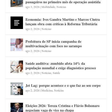
passageiros no primeiro mês de operação assistida
ago 3, 2026
|
Mobilidade
,
Notícias
Economia: Ives Gandra Martins e Marcos Cintra
lançam obra com críticas à Reforma Tributária
ago 2, 2026
|
Notícias
Prefeitura de SP inicia campanha de
multivacinação com foco no sarampo
ago 2, 2026
|
Notícias
Saúde auditiva: zumbido afeta 14% da
população mundial e exige diagnóstico precoce
ago 2, 2026
|
Notícias
,
Saúde
Jet Lag: porque acontece e o que faz ao seu corpo
ago 2, 2026
|
Medicina
,
Notícias
Eleições 2026: Tereza Cristina e Flávio Bolsonaro
negociam vaga de vice na chapa