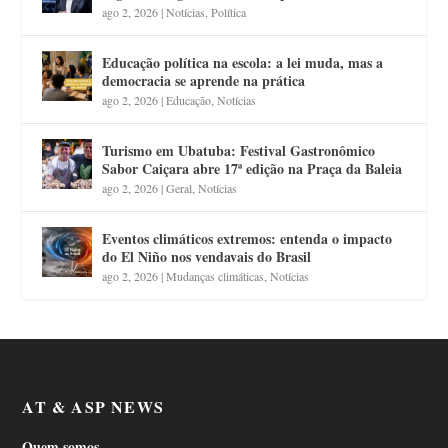
ago 2, 2026
|
Notícias
,
Política
Educação política na escola: a lei muda, mas a
democracia se aprende na prática
ago 2, 2026
|
Educação
,
Notícias
Turismo em Ubatuba: Festival Gastronômico
Sabor Caiçara abre 17ª edição na Praça da Baleia
ago 2, 2026
|
Geral
,
Notícias
Eventos climáticos extremos: entenda o impacto
do El Niño nos vendavais do Brasil
ago 2, 2026
|
Mudanças climáticas
,
Notícias
AT & ASP NEWS
Quem somos