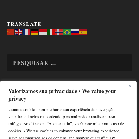
TRANSLATE
Valorizamos sua privacidade / We value your
TODAS OS ASSUNTOS
privacy
Usamos cookies para melhorar sua experiência de navegação,
veicular anúncios ou conteúdo personalizado e analisar nosso
tráfego. Ao clicar em “Aceitar tudo”, você concorda com o uso de
cookies. / We use cookies to enhance your browsing experience,
serve personalized ads or content, and analyze our traffic. By