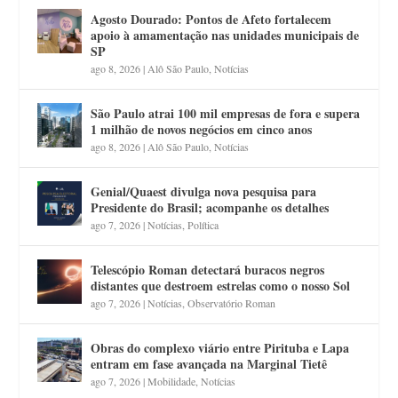
Agosto Dourado: Pontos de Afeto fortalecem
apoio à amamentação nas unidades municipais de
SP
ago 8, 2026
|
Alô São Paulo
,
Notícias
São Paulo atrai 100 mil empresas de fora e supera
1 milhão de novos negócios em cinco anos
ago 8, 2026
|
Alô São Paulo
,
Notícias
Genial/Quaest divulga nova pesquisa para
Presidente do Brasil; acompanhe os detalhes
ago 7, 2026
|
Notícias
,
Política
Telescópio Roman detectará buracos negros
distantes que destroem estrelas como o nosso Sol
ago 7, 2026
|
Notícias
,
Observatório Roman
Obras do complexo viário entre Pirituba e Lapa
entram em fase avançada na Marginal Tietê
ago 7, 2026
|
Mobilidade
,
Notícias