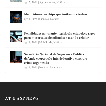
ago 2, 2026
|
Agronegócios
,
Notícias
Memristores: os chips que imitam o cérebro
ago 1, 2026
|
Ciências
,
Notícias
Penalidades ao volante: legislação estabelece rigor
para motoristas alcoolizados e usando celular
ago 1, 2026
|
Mobilidade
,
Notícias
Secretário Nacional de Segurança Pública
defende cooperação interfederativa contra o
crime organizado
ago 1, 2026
|
Notícias
,
Segurança
AT & ASP NEWS