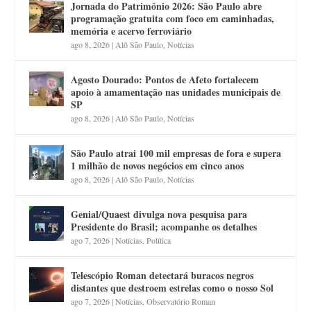
Jornada do Patrimônio 2026: São Paulo abre
programação gratuita com foco em caminhadas,
memória e acervo ferroviário
ago 8, 2026
|
Alô São Paulo
,
Notícias
Agosto Dourado: Pontos de Afeto fortalecem
apoio à amamentação nas unidades municipais de
SP
ago 8, 2026
|
Alô São Paulo
,
Notícias
São Paulo atrai 100 mil empresas de fora e supera
1 milhão de novos negócios em cinco anos
ago 8, 2026
|
Alô São Paulo
,
Notícias
Genial/Quaest divulga nova pesquisa para
Presidente do Brasil; acompanhe os detalhes
ago 7, 2026
|
Notícias
,
Política
Telescópio Roman detectará buracos negros
distantes que destroem estrelas como o nosso Sol
ago 7, 2026
|
Notícias
,
Observatório Roman