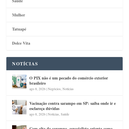
Saúde
Mulher
Tatuapé
Dolce Vita
NOTÍCIAS
O PIX não é um pecado do comércio exterior
brasileiro
ago 8, 2026
|
Negócios
,
Notícias
Vacinação contra sarampo em SP: saiba onde ir e
esclareça dúvidas
ago 8, 2026
|
Notícias
,
Saúde
Com alta do sarampo, especialista orienta como