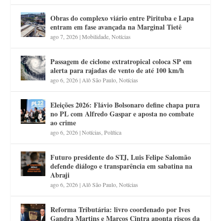
Obras do complexo viário entre Pirituba e Lapa
entram em fase avançada na Marginal Tietê
ago 7, 2026
|
Mobilidade
,
Notícias
Passagem de ciclone extratropical coloca SP em
alerta para rajadas de vento de até 100 km/h
ago 6, 2026
|
Alô São Paulo
,
Notícias
Eleições 2026: Flávio Bolsonaro define chapa pura
no PL com Alfredo Gaspar e aposta no combate
ao crime
ago 6, 2026
|
Notícias
,
Política
Futuro presidente do STJ, Luis Felipe Salomão
defende diálogo e transparência em sabatina na
Abraji
ago 6, 2026
|
Alô São Paulo
,
Notícias
Reforma Tributária: livro coordenado por Ives
Gandra Martins e Marcos Cintra aponta riscos da