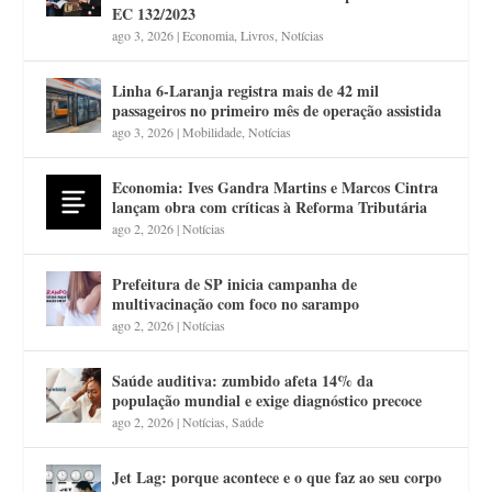
EC 132/2023
ago 3, 2026
|
Economia
,
Livros
,
Notícias
Linha 6-Laranja registra mais de 42 mil
passageiros no primeiro mês de operação assistida
ago 3, 2026
|
Mobilidade
,
Notícias
Economia: Ives Gandra Martins e Marcos Cintra
lançam obra com críticas à Reforma Tributária
ago 2, 2026
|
Notícias
Prefeitura de SP inicia campanha de
multivacinação com foco no sarampo
ago 2, 2026
|
Notícias
Saúde auditiva: zumbido afeta 14% da
população mundial e exige diagnóstico precoce
ago 2, 2026
|
Notícias
,
Saúde
Jet Lag: porque acontece e o que faz ao seu corpo