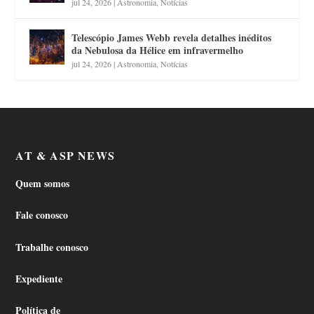
jul 24, 2026
|
Astronomia
,
Notícias
Telescópio James Webb revela detalhes inéditos
da Nebulosa da Hélice em infravermelho
jul 24, 2026
|
Astronomia
,
Notícias
AT & ASP NEWS
Quem somos
Fale conosco
Trabalhe conosco
Expediente
Política de