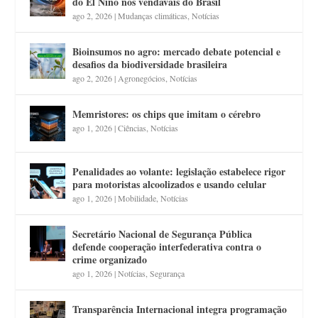
do El Niño nos vendavais do Brasil
ago 2, 2026
|
Mudanças climáticas
,
Notícias
Bioinsumos no agro: mercado debate potencial e
desafios da biodiversidade brasileira
ago 2, 2026
|
Agronegócios
,
Notícias
Memristores: os chips que imitam o cérebro
ago 1, 2026
|
Ciências
,
Notícias
Penalidades ao volante: legislação estabelece rigor
para motoristas alcoolizados e usando celular
ago 1, 2026
|
Mobilidade
,
Notícias
Secretário Nacional de Segurança Pública
defende cooperação interfederativa contra o
crime organizado
ago 1, 2026
|
Notícias
,
Segurança
Transparência Internacional integra programação