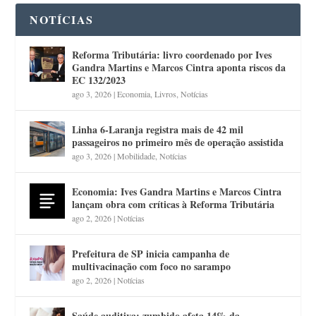
NOTÍCIAS
Reforma Tributária: livro coordenado por Ives
Gandra Martins e Marcos Cintra aponta riscos da
EC 132/2023
ago 3, 2026
|
Economia
,
Livros
,
Notícias
Linha 6-Laranja registra mais de 42 mil
passageiros no primeiro mês de operação assistida
ago 3, 2026
|
Mobilidade
,
Notícias
Economia: Ives Gandra Martins e Marcos Cintra
lançam obra com críticas à Reforma Tributária
ago 2, 2026
|
Notícias
Prefeitura de SP inicia campanha de
multivacinação com foco no sarampo
ago 2, 2026
|
Notícias
Saúde auditiva: zumbido afeta 14% da