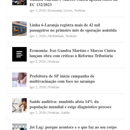
EC 132/2023
ago 3, 2026
|
Economia
,
Livros
,
Notícias
Linha 6-Laranja registra mais de 42 mil
passageiros no primeiro mês de operação assistida
ago 3, 2026
|
Mobilidade
,
Notícias
Economia: Ives Gandra Martins e Marcos Cintra
lançam obra com críticas à Reforma Tributária
ago 2, 2026
|
Notícias
Prefeitura de SP inicia campanha de
multivacinação com foco no sarampo
ago 2, 2026
|
Notícias
Saúde auditiva: zumbido afeta 14% da
população mundial e exige diagnóstico precoce
ago 2, 2026
|
Notícias
,
Saúde
Jet Lag: porque acontece e o que faz ao seu corpo