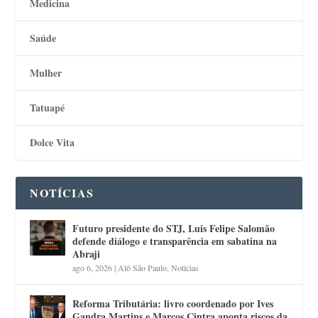
Medicina
Saúde
Mulher
Tatuapé
Dolce Vita
NOTÍCIAS
Futuro presidente do STJ, Luis Felipe Salomão
defende diálogo e transparência em sabatina na
Abraji
ago 6, 2026
|
Alô São Paulo
,
Notícias
Reforma Tributária: livro coordenado por Ives
Gandra Martins e Marcos Cintra aponta riscos da