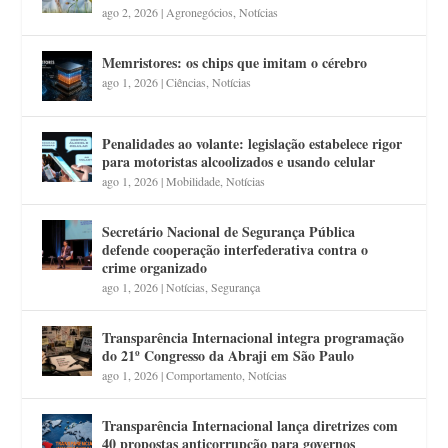
ago 2, 2026
|
Agronegócios
,
Notícias
Memristores: os chips que imitam o cérebro
ago 1, 2026
|
Ciências
,
Notícias
Penalidades ao volante: legislação estabelece rigor
para motoristas alcoolizados e usando celular
ago 1, 2026
|
Mobilidade
,
Notícias
Secretário Nacional de Segurança Pública
defende cooperação interfederativa contra o
crime organizado
ago 1, 2026
|
Notícias
,
Segurança
Transparência Internacional integra programação
do 21º Congresso da Abraji em São Paulo
ago 1, 2026
|
Comportamento
,
Notícias
Transparência Internacional lança diretrizes com
40 propostas anticorrupção para governos