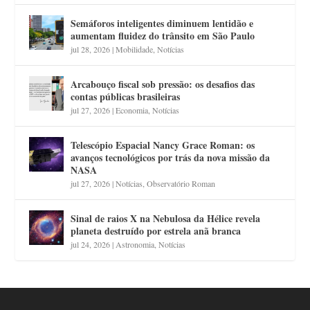
Semáforos inteligentes diminuem lentidão e
aumentam fluidez do trânsito em São Paulo
jul 28, 2026
|
Mobilidade
,
Notícias
Arcabouço fiscal sob pressão: os desafios das
contas públicas brasileiras
jul 27, 2026
|
Economia
,
Notícias
Telescópio Espacial Nancy Grace Roman: os
avanços tecnológicos por trás da nova missão da
NASA
jul 27, 2026
|
Notícias
,
Observatório Roman
Sinal de raios X na Nebulosa da Hélice revela
planeta destruído por estrela anã branca
jul 24, 2026
|
Astronomia
,
Notícias