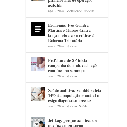
primeiro mês de operação
assistida
ago 3, 2026
|
Mobilidade
,
Notícias
Economia: Ives Gandra
Martins e Marcos Cintra
lançam obra com críticas à
Reforma Tributária
ago 2, 2026
|
Notícias
Prefeitura de SP inicia
campanha de multivacinação
com foco no sarampo
ago 2, 2026
|
Notícias
Saúde auditiva: zumbido afeta
14% da população mundial e
exige diagnóstico precoce
ago 2, 2026
|
Notícias
,
Saúde
Jet Lag: porque acontece e o
que faz ao seu corpo