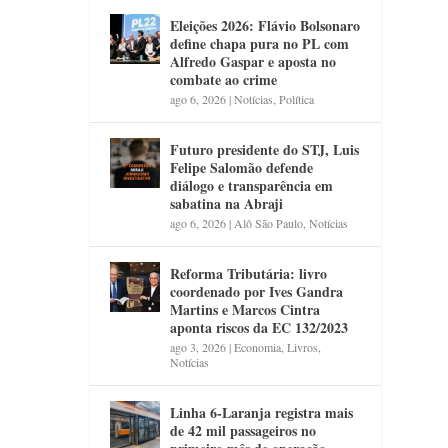
Eleições 2026: Flávio Bolsonaro
define chapa pura no PL com
Alfredo Gaspar e aposta no
combate ao crime
ago 6, 2026
|
Notícias
,
Política
Futuro presidente do STJ, Luis
Felipe Salomão defende
diálogo e transparência em
sabatina na Abraji
ago 6, 2026
|
Alô São Paulo
,
Notícias
Reforma Tributária: livro
coordenado por Ives Gandra
Martins e Marcos Cintra
aponta riscos da EC 132/2023
ago 3, 2026
|
Economia
,
Livros
,
Notícias
Linha 6-Laranja registra mais
de 42 mil passageiros no