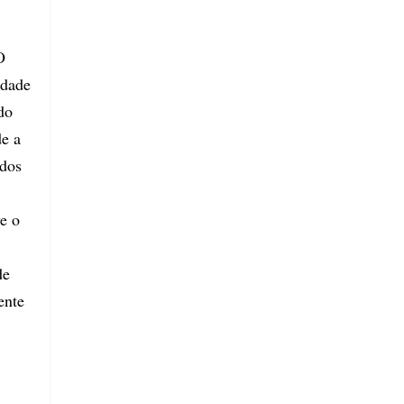
O
idade
do
e a
ados
e o
de
ente