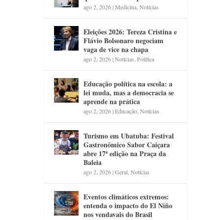
ago 2, 2026
|
Medicina
,
Notícias
Eleições 2026: Tereza Cristina e
Flávio Bolsonaro negociam
vaga de vice na chapa
ago 2, 2026
|
Notícias
,
Política
Educação política na escola: a
lei muda, mas a democracia se
aprende na prática
ago 2, 2026
|
Educação
,
Notícias
Turismo em Ubatuba: Festival
Gastronômico Sabor Caiçara
abre 17ª edição na Praça da
Baleia
ago 2, 2026
|
Geral
,
Notícias
Eventos climáticos extremos:
entenda o impacto do El Niño
nos vendavais do Brasil