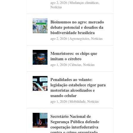
ago 2, 2026
|
Mudanças climáticas
,
Notícias
Bioinsumos no agro: mercado
debate potencial e desafios da
biodiversidade brasileira
ago 2, 2026
|
Agronegócios
,
Notícias
Memristores: os chips que
imitam o cérebro
ago 1, 2026
|
Ciências
,
Notícias
Penalidades ao volante:
legislação estabelece rigor para
motoristas alcoolizados e
usando celular
ago 1, 2026
|
Mobilidade
,
Notícias
Secretário Nacional de
Segurança Pública defende
cooperação interfederativa
contra o crime organizado