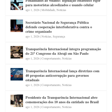
Penalidades ao volante: legislação estabelece rigor
para motoristas alcoolizados e usando celular
ago 1, 2026
|
Mobilidade
,
Notícias
Secretário Nacional de Segurança Pública
defende cooperação interfederativa contra o
crime organizado
ago 1, 2026
|
Notícias
,
Segurança
Transparência Internacional integra programação
do 21º Congresso da Abraji em São Paulo
ago 1, 2026
|
Comportamento
,
Notícias
Transparência Internacional lança diretrizes com
40 propostas anticorrupção para governos
estaduais
ago 1, 2026
|
Comportamento
,
Notícias
Presidente da Transparência Internacional abre
comemorações dos 10 anos da entidade no Brasil
ago 1, 2026
|
Comportamento
,
Notícias