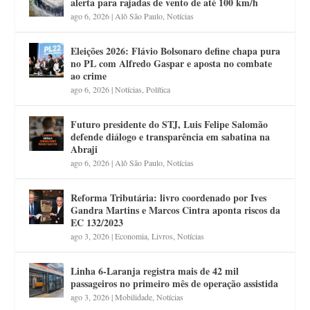
alerta para rajadas de vento de até 100 km/h
ago 6, 2026
|
Alô São Paulo
,
Notícias
Eleições 2026: Flávio Bolsonaro define chapa pura
no PL com Alfredo Gaspar e aposta no combate
ao crime
ago 6, 2026
|
Notícias
,
Política
Futuro presidente do STJ, Luis Felipe Salomão
defende diálogo e transparência em sabatina na
Abraji
ago 6, 2026
|
Alô São Paulo
,
Notícias
Reforma Tributária: livro coordenado por Ives
Gandra Martins e Marcos Cintra aponta riscos da
EC 132/2023
ago 3, 2026
|
Economia
,
Livros
,
Notícias
Linha 6-Laranja registra mais de 42 mil
passageiros no primeiro mês de operação assistida
ago 3, 2026
|
Mobilidade
,
Notícias