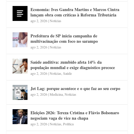
Economia: Ives Gandra Martins e Marcos Cintra
lançam obra com críticas à Reforma Tributária
ago 2, 2026
|
Notícias
Prefeitura de SP inicia campanha de
multivacinação com foco no sarampo
ago 2, 2026
|
Notícias
Saúde auditiva: zumbido afeta 14% da
população mundial e exige diagnóstico precoce
ago 2, 2026
|
Notícias
,
Saúde
Jet Lag: porque acontece e o que faz ao seu corpo
ago 2, 2026
|
Medicina
,
Notícias
Eleições 2026: Tereza Cristina e Flávio Bolsonaro
negociam vaga de vice na chapa
ago 2, 2026
|
Notícias
,
Política