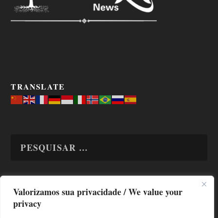
TRANSLATE
Valorizamos sua privacidade / We value your
TODAS OS ASSUNTOS
privacy