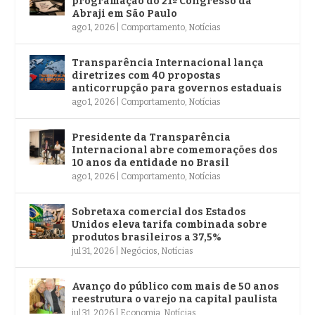
programação do 21º Congresso da
Abraji em São Paulo
ago 1, 2026
|
Comportamento
,
Notícias
Transparência Internacional lança
diretrizes com 40 propostas
anticorrupção para governos estaduais
ago 1, 2026
|
Comportamento
,
Notícias
Presidente da Transparência
Internacional abre comemorações dos
10 anos da entidade no Brasil
ago 1, 2026
|
Comportamento
,
Notícias
Sobretaxa comercial dos Estados
Unidos eleva tarifa combinada sobre
produtos brasileiros a 37,5%
jul 31, 2026
|
Negócios
,
Notícias
Avanço do público com mais de 50 anos
reestrutura o varejo na capital paulista
jul 31, 2026
|
Economia
,
Notícias