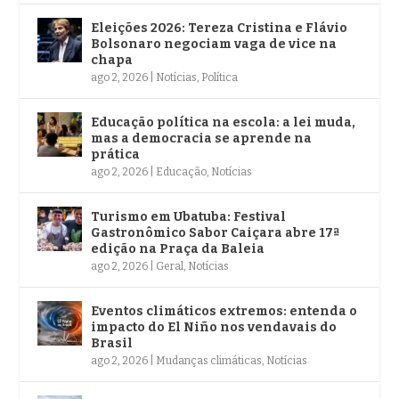
Eleições 2026: Tereza Cristina e Flávio
Bolsonaro negociam vaga de vice na
chapa
ago 2, 2026
|
Notícias
,
Política
Educação política na escola: a lei muda,
mas a democracia se aprende na
prática
ago 2, 2026
|
Educação
,
Notícias
Turismo em Ubatuba: Festival
Gastronômico Sabor Caiçara abre 17ª
edição na Praça da Baleia
ago 2, 2026
|
Geral
,
Notícias
Eventos climáticos extremos: entenda o
impacto do El Niño nos vendavais do
Brasil
ago 2, 2026
|
Mudanças climáticas
,
Notícias