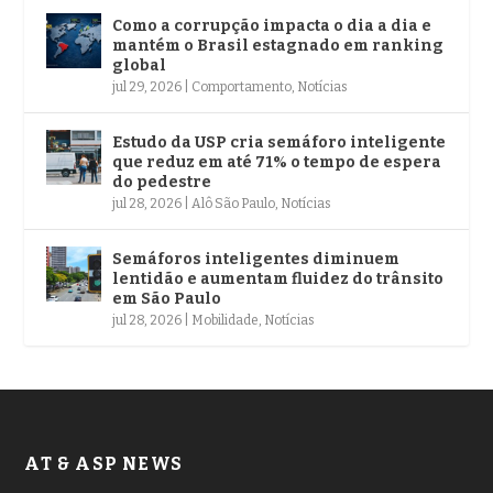
Como a corrupção impacta o dia a dia e
mantém o Brasil estagnado em ranking
global
jul 29, 2026
|
Comportamento
,
Notícias
Estudo da USP cria semáforo inteligente
que reduz em até 71% o tempo de espera
do pedestre
jul 28, 2026
|
Alô São Paulo
,
Notícias
Semáforos inteligentes diminuem
lentidão e aumentam fluidez do trânsito
em São Paulo
jul 28, 2026
|
Mobilidade
,
Notícias
AT & ASP NEWS