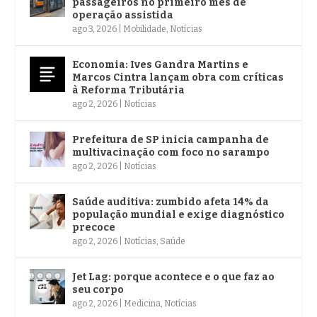
passageiros no primeiro mês de
operação assistida
ago 3, 2026
|
Mobilidade
,
Notícias
Economia: Ives Gandra Martins e
Marcos Cintra lançam obra com críticas
à Reforma Tributária
ago 2, 2026
|
Notícias
Prefeitura de SP inicia campanha de
multivacinação com foco no sarampo
ago 2, 2026
|
Notícias
Saúde auditiva: zumbido afeta 14% da
população mundial e exige diagnóstico
precoce
ago 2, 2026
|
Notícias
,
Saúde
Jet Lag: porque acontece e o que faz ao
seu corpo
ago 2, 2026
|
Medicina
,
Notícias