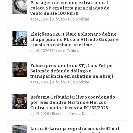
Passagem de ciclone extratropical
coloca SP em alerta para rajadas de
vento de até 100 km/h
ago 6, 2026
|
Alô São Paulo
,
Notícias
Eleições 2026: Flávio Bolsonaro define
chapa pura no PL com Alfredo Gaspar e
aposta no combate ao crime
ago 6, 2026
|
Notícias
,
Política
Futuro presidente do STJ, Luis Felipe
Salomão defende diálogo e
transparência em sabatina na Abraji
ago 6, 2026
|
Alô São Paulo
,
Notícias
Reforma Tributária: livro coordenado
por Ives Gandra Martins e Marcos
Cintra aponta riscos da EC 132/2023
ago 3, 2026
|
Economia
,
Livros
,
Notícias
Linha 6-Laranja registra mais de 42 mil