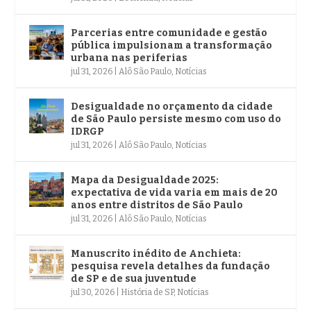
Parcerias entre comunidade e gestão
pública impulsionam a transformação
urbana nas periferias
jul 31, 2026
|
Alô São Paulo
,
Notícias
Desigualdade no orçamento da cidade
de São Paulo persiste mesmo com uso do
IDRGP
jul 31, 2026
|
Alô São Paulo
,
Notícias
Mapa da Desigualdade 2025:
expectativa de vida varia em mais de 20
anos entre distritos de São Paulo
jul 31, 2026
|
Alô São Paulo
,
Notícias
Manuscrito inédito de Anchieta:
pesquisa revela detalhes da fundação
de SP e de sua juventude
jul 30, 2026
|
História de SP
,
Notícias