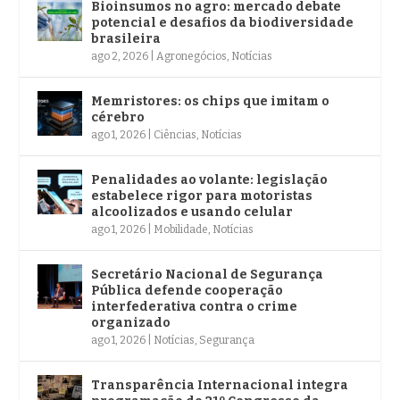
Bioinsumos no agro: mercado debate
potencial e desafios da biodiversidade
brasileira
ago 2, 2026
|
Agronegócios
,
Notícias
Memristores: os chips que imitam o
cérebro
ago 1, 2026
|
Ciências
,
Notícias
Penalidades ao volante: legislação
estabelece rigor para motoristas
alcoolizados e usando celular
ago 1, 2026
|
Mobilidade
,
Notícias
Secretário Nacional de Segurança
Pública defende cooperação
interfederativa contra o crime
organizado
ago 1, 2026
|
Notícias
,
Segurança
Transparência Internacional integra