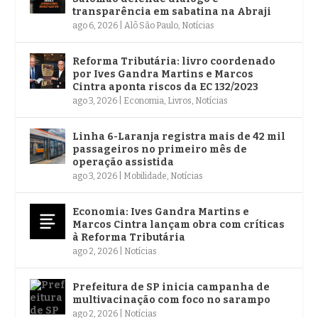
transparência em sabatina na Abraji
ago 6, 2026
|
Alô São Paulo
,
Notícias
Reforma Tributária: livro coordenado
por Ives Gandra Martins e Marcos
Cintra aponta riscos da EC 132/2023
ago 3, 2026
|
Economia
,
Livros
,
Notícias
Linha 6-Laranja registra mais de 42 mil
passageiros no primeiro mês de
operação assistida
ago 3, 2026
|
Mobilidade
,
Notícias
Economia: Ives Gandra Martins e
Marcos Cintra lançam obra com críticas
à Reforma Tributária
ago 2, 2026
|
Notícias
Prefeitura de SP inicia campanha de
multivacinação com foco no sarampo
ago 2, 2026
|
Notícias