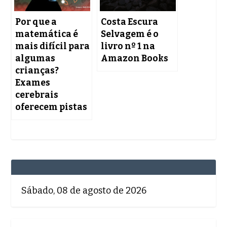
Por que a
Costa Escura
matemática é
Selvagem é o
mais difícil para
livro nº 1 na
algumas
Amazon Books
crianças?
Exames
cerebrais
oferecem pistas
Sábado, 08 de agosto de 2026