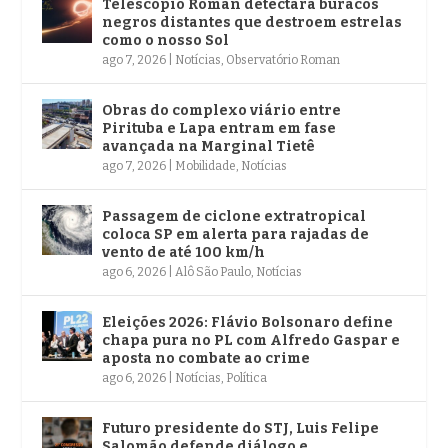
Telescópio Roman detectará buracos
negros distantes que destroem estrelas
como o nosso Sol
ago 7, 2026
|
Notícias
,
Observatório Roman
Obras do complexo viário entre
Pirituba e Lapa entram em fase
avançada na Marginal Tietê
ago 7, 2026
|
Mobilidade
,
Notícias
Passagem de ciclone extratropical
coloca SP em alerta para rajadas de
vento de até 100 km/h
ago 6, 2026
|
Alô São Paulo
,
Notícias
Eleições 2026: Flávio Bolsonaro define
chapa pura no PL com Alfredo Gaspar e
aposta no combate ao crime
ago 6, 2026
|
Notícias
,
Política
Futuro presidente do STJ, Luis Felipe
Salomão defende diálogo e