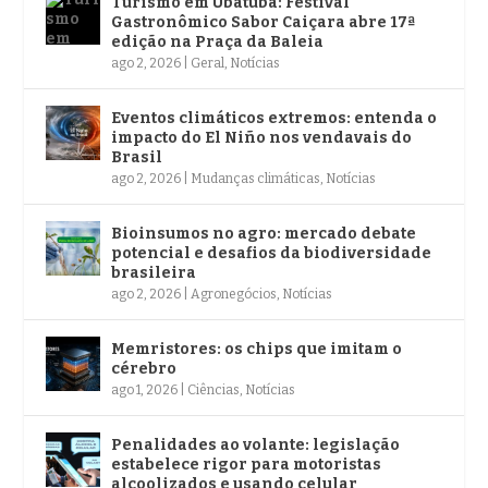
Turismo em Ubatuba: Festival
Gastronômico Sabor Caiçara abre 17ª
edição na Praça da Baleia
ago 2, 2026
|
Geral
,
Notícias
Eventos climáticos extremos: entenda o
impacto do El Niño nos vendavais do
Brasil
ago 2, 2026
|
Mudanças climáticas
,
Notícias
Bioinsumos no agro: mercado debate
potencial e desafios da biodiversidade
brasileira
ago 2, 2026
|
Agronegócios
,
Notícias
Memristores: os chips que imitam o
cérebro
ago 1, 2026
|
Ciências
,
Notícias
Penalidades ao volante: legislação
estabelece rigor para motoristas
alcoolizados e usando celular