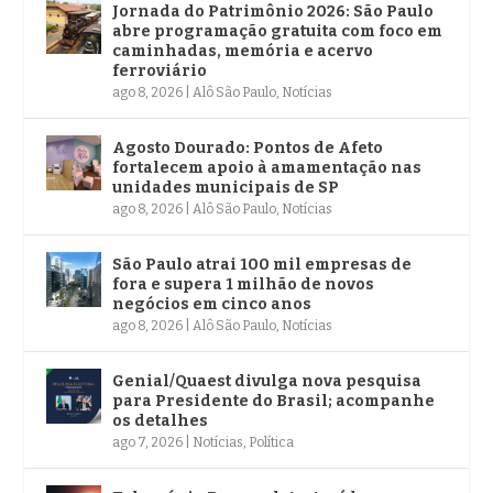
Jornada do Patrimônio 2026: São Paulo
abre programação gratuita com foco em
caminhadas, memória e acervo
ferroviário
ago 8, 2026
|
Alô São Paulo
,
Notícias
Agosto Dourado: Pontos de Afeto
fortalecem apoio à amamentação nas
unidades municipais de SP
ago 8, 2026
|
Alô São Paulo
,
Notícias
São Paulo atrai 100 mil empresas de
fora e supera 1 milhão de novos
negócios em cinco anos
ago 8, 2026
|
Alô São Paulo
,
Notícias
Genial/Quaest divulga nova pesquisa
para Presidente do Brasil; acompanhe
os detalhes
ago 7, 2026
|
Notícias
,
Política