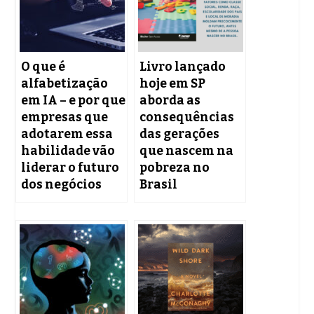
O que é
Livro lançado
alfabetização
hoje em SP
em IA – e por que
aborda as
empresas que
consequências
adotarem essa
das gerações
habilidade vão
que nascem na
liderar o futuro
pobreza no
dos negócios
Brasil