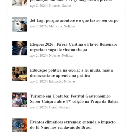
ago 2, 2026
|
Notícias
,
Saúde
Jet Lag: porque acontece e o que faz ao seu corpo
ago 2, 2026
|
Medicina
,
Notícias
Eleições 2026: Tereza Cristina e Flávio Bolsonaro
negociam vaga de vice na chapa
ago 2, 2026
|
Notícias
,
Política
Educação política na escola: a lei muda, mas a
democracia se aprende na prática
ago 2, 2026
|
Educação
,
Notícias
Turismo em Ubatuba: Festival Gastronômico
Sabor Caiçara abre 17ª edição na Praça da Baleia
ago 2, 2026
|
Geral
,
Notícias
Eventos climáticos extremos: entenda o impacto
do El Niño nos vendavais do Brasil