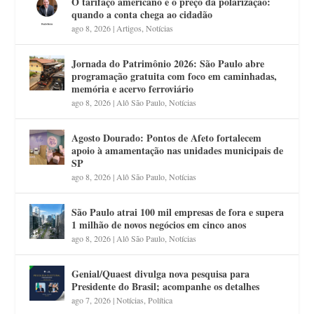
O tarifaço americano e o preço da polarização:
quando a conta chega ao cidadão
ago 8, 2026
|
Artigos
,
Notícias
Jornada do Patrimônio 2026: São Paulo abre
programação gratuita com foco em caminhadas,
memória e acervo ferroviário
ago 8, 2026
|
Alô São Paulo
,
Notícias
Agosto Dourado: Pontos de Afeto fortalecem
apoio à amamentação nas unidades municipais de
SP
ago 8, 2026
|
Alô São Paulo
,
Notícias
São Paulo atrai 100 mil empresas de fora e supera
1 milhão de novos negócios em cinco anos
ago 8, 2026
|
Alô São Paulo
,
Notícias
Genial/Quaest divulga nova pesquisa para
Presidente do Brasil; acompanhe os detalhes
ago 7, 2026
|
Notícias
,
Política