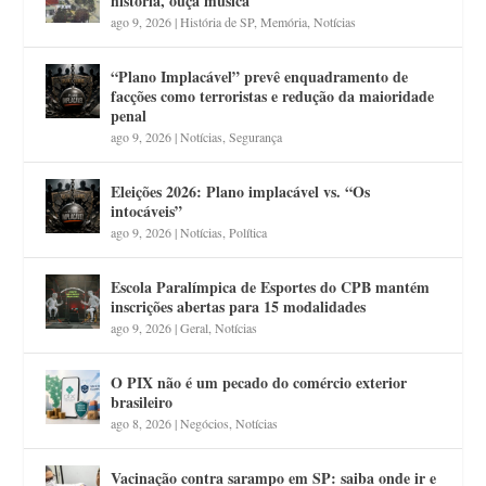
história, ouça música
ago 9, 2026
|
História de SP
,
Memória
,
Notícias
“Plano Implacável” prevê enquadramento de
facções como terroristas e redução da maioridade
penal
ago 9, 2026
|
Notícias
,
Segurança
Eleições 2026: Plano implacável vs. “Os
intocáveis”
ago 9, 2026
|
Notícias
,
Política
Escola Paralímpica de Esportes do CPB mantém
inscrições abertas para 15 modalidades
ago 9, 2026
|
Geral
,
Notícias
O PIX não é um pecado do comércio exterior
brasileiro
ago 8, 2026
|
Negócios
,
Notícias
Vacinação contra sarampo em SP: saiba onde ir e