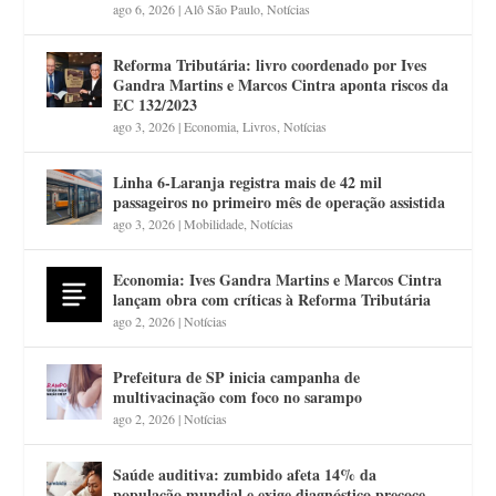
ago 6, 2026
|
Alô São Paulo
,
Notícias
Reforma Tributária: livro coordenado por Ives
Gandra Martins e Marcos Cintra aponta riscos da
EC 132/2023
ago 3, 2026
|
Economia
,
Livros
,
Notícias
Linha 6-Laranja registra mais de 42 mil
passageiros no primeiro mês de operação assistida
ago 3, 2026
|
Mobilidade
,
Notícias
Economia: Ives Gandra Martins e Marcos Cintra
lançam obra com críticas à Reforma Tributária
ago 2, 2026
|
Notícias
Prefeitura de SP inicia campanha de
multivacinação com foco no sarampo
ago 2, 2026
|
Notícias
Saúde auditiva: zumbido afeta 14% da
população mundial e exige diagnóstico precoce