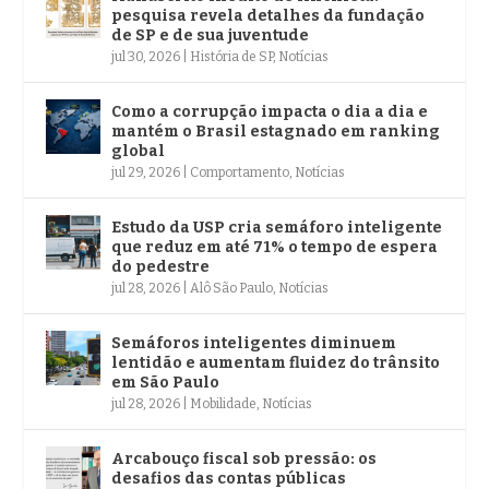
pesquisa revela detalhes da fundação
de SP e de sua juventude
jul 30, 2026
|
História de SP
,
Notícias
Como a corrupção impacta o dia a dia e
mantém o Brasil estagnado em ranking
global
jul 29, 2026
|
Comportamento
,
Notícias
Estudo da USP cria semáforo inteligente
que reduz em até 71% o tempo de espera
do pedestre
jul 28, 2026
|
Alô São Paulo
,
Notícias
Semáforos inteligentes diminuem
lentidão e aumentam fluidez do trânsito
em São Paulo
jul 28, 2026
|
Mobilidade
,
Notícias
Arcabouço fiscal sob pressão: os
desafios das contas públicas