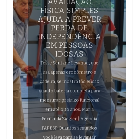
FÍSICA SIMPLES
AJUDA A PREVER
PERDA DE
INDEPENDÊNCIA
EM PESSOAS
IDOSAS
Teste Sentar e Levantar, que
usa apenas cronômetro e
cadeira, se mostra tão eficaz
quanto bateria completa para
mensurar prejuízo funcional
em até oito anos. Maria
Fernanda Ziegler | Agência
FAPESP Quantos segundos
você leva para se levantar
cinco vezes de...