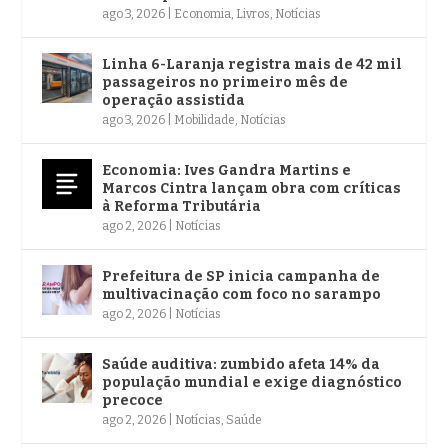
ago 3, 2026
|
Economia
,
Livros
,
Notícias
Linha 6-Laranja registra mais de 42 mil
passageiros no primeiro mês de
operação assistida
ago 3, 2026
|
Mobilidade
,
Notícias
Economia: Ives Gandra Martins e
Marcos Cintra lançam obra com críticas
à Reforma Tributária
ago 2, 2026
|
Notícias
Prefeitura de SP inicia campanha de
multivacinação com foco no sarampo
ago 2, 2026
|
Notícias
Saúde auditiva: zumbido afeta 14% da
população mundial e exige diagnóstico
precoce
ago 2, 2026
|
Notícias
,
Saúde