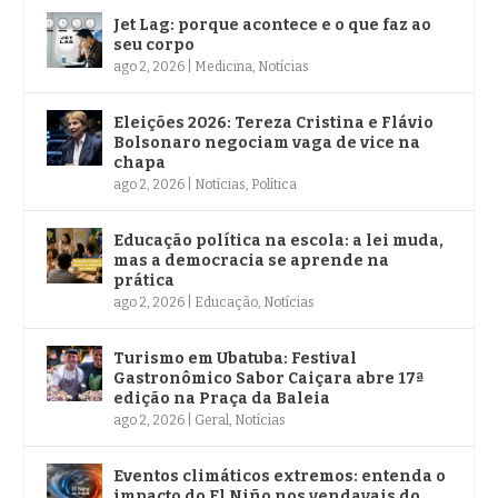
Jet Lag: porque acontece e o que faz ao
seu corpo
ago 2, 2026
|
Medicina
,
Notícias
Eleições 2026: Tereza Cristina e Flávio
Bolsonaro negociam vaga de vice na
chapa
ago 2, 2026
|
Notícias
,
Política
Educação política na escola: a lei muda,
mas a democracia se aprende na
prática
ago 2, 2026
|
Educação
,
Notícias
Turismo em Ubatuba: Festival
Gastronômico Sabor Caiçara abre 17ª
edição na Praça da Baleia
ago 2, 2026
|
Geral
,
Notícias
Eventos climáticos extremos: entenda o
impacto do El Niño nos vendavais do