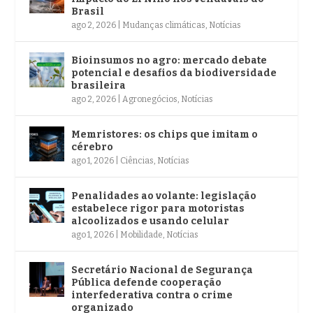
Brasil
ago 2, 2026
|
Mudanças climáticas
,
Notícias
Bioinsumos no agro: mercado debate
potencial e desafios da biodiversidade
brasileira
ago 2, 2026
|
Agronegócios
,
Notícias
Memristores: os chips que imitam o
cérebro
ago 1, 2026
|
Ciências
,
Notícias
Penalidades ao volante: legislação
estabelece rigor para motoristas
alcoolizados e usando celular
ago 1, 2026
|
Mobilidade
,
Notícias
Secretário Nacional de Segurança
Pública defende cooperação
interfederativa contra o crime
organizado