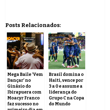
Posts Relacionados:
Mega Baile ‘Vem
Brasil domina o
Dançar’ no
Haiti, vence por
Ginásio do
3 a 0 e assume a
Ibirapuera com
liderança do
Moacyr Franco
Grupo C na Copa
faz sucesso no
do Mundo
primeiro dia em