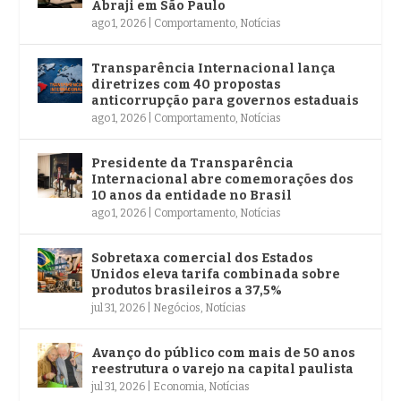
Abraji em São Paulo
ago 1, 2026
|
Comportamento
,
Notícias
Transparência Internacional lança
diretrizes com 40 propostas
anticorrupção para governos estaduais
ago 1, 2026
|
Comportamento
,
Notícias
Presidente da Transparência
Internacional abre comemorações dos
10 anos da entidade no Brasil
ago 1, 2026
|
Comportamento
,
Notícias
Sobretaxa comercial dos Estados
Unidos eleva tarifa combinada sobre
produtos brasileiros a 37,5%
jul 31, 2026
|
Negócios
,
Notícias
Avanço do público com mais de 50 anos
reestrutura o varejo na capital paulista
jul 31, 2026
|
Economia
,
Notícias