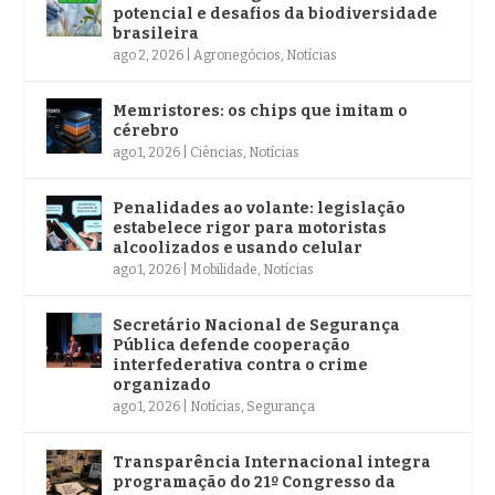
potencial e desafios da biodiversidade
brasileira
ago 2, 2026
|
Agronegócios
,
Notícias
Memristores: os chips que imitam o
cérebro
ago 1, 2026
|
Ciências
,
Notícias
Penalidades ao volante: legislação
estabelece rigor para motoristas
alcoolizados e usando celular
ago 1, 2026
|
Mobilidade
,
Notícias
Secretário Nacional de Segurança
Pública defende cooperação
interfederativa contra o crime
organizado
ago 1, 2026
|
Notícias
,
Segurança
Transparência Internacional integra
programação do 21º Congresso da