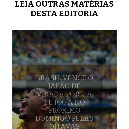
LEIA OUTRAS MATÉRIAS
DESTA EDITORIA
BRASIL VENCE O
JAPÃO DE
VIRADA POR 2 A
1 E JOGA NO
PRÓXIMO
DOMINGO PELAS
OITAVAS
Casemiro e Gabriel Martinelli