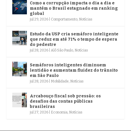
Como a corrupção impacta o dia a dia e
mantém o Brasil estagnado em ranking
global
jul 29, 2026
|
Comportamento
,
Notícias
Estudo da USP cria semáforo inteligente
que reduz em até 71% o tempo de espera
do pedestre
jul 28, 2026
|
Alô São Paulo
,
Notícias
Semáforos inteligentes diminuem
lentidão e aumentam fluidez do trânsito
em São Paulo
jul 28, 2026
|
Mobilidade
,
Notícias
Arcabouço fiscal sob pressão: os
desafios das contas públicas
brasileiras
jul 27, 2026
|
Economia
,
Notícias