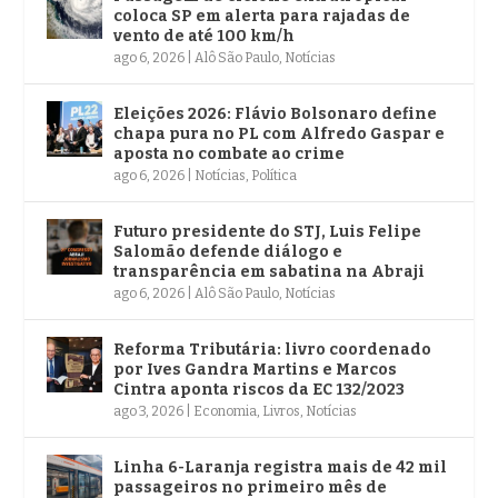
coloca SP em alerta para rajadas de
vento de até 100 km/h
ago 6, 2026
|
Alô São Paulo
,
Notícias
Eleições 2026: Flávio Bolsonaro define
chapa pura no PL com Alfredo Gaspar e
aposta no combate ao crime
ago 6, 2026
|
Notícias
,
Política
Futuro presidente do STJ, Luis Felipe
Salomão defende diálogo e
transparência em sabatina na Abraji
ago 6, 2026
|
Alô São Paulo
,
Notícias
Reforma Tributária: livro coordenado
por Ives Gandra Martins e Marcos
Cintra aponta riscos da EC 132/2023
ago 3, 2026
|
Economia
,
Livros
,
Notícias
Linha 6-Laranja registra mais de 42 mil
passageiros no primeiro mês de