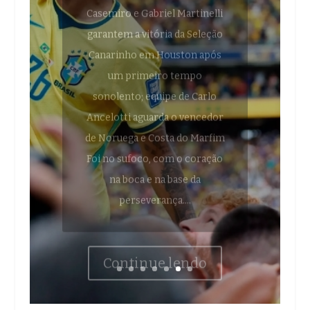
garantem a vitória da Seleção
Canarinho em Houston após
um primeiro tempo
sonolento; equipe de Carlo
Ancelotti aguarda o vencedor
de Noruega e Costa do Marfim
Foi no sufoco, com o coração
na boca e na base da
perseverança....
Continue lendo