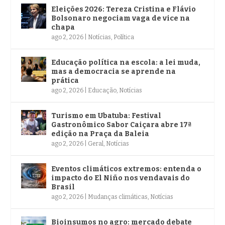
Eleições 2026: Tereza Cristina e Flávio
Bolsonaro negociam vaga de vice na
chapa
ago 2, 2026
|
Notícias
,
Política
Educação política na escola: a lei muda,
mas a democracia se aprende na
prática
ago 2, 2026
|
Educação
,
Notícias
Turismo em Ubatuba: Festival
Gastronômico Sabor Caiçara abre 17ª
edição na Praça da Baleia
ago 2, 2026
|
Geral
,
Notícias
Eventos climáticos extremos: entenda o
impacto do El Niño nos vendavais do
Brasil
ago 2, 2026
|
Mudanças climáticas
,
Notícias
Bioinsumos no agro: mercado debate