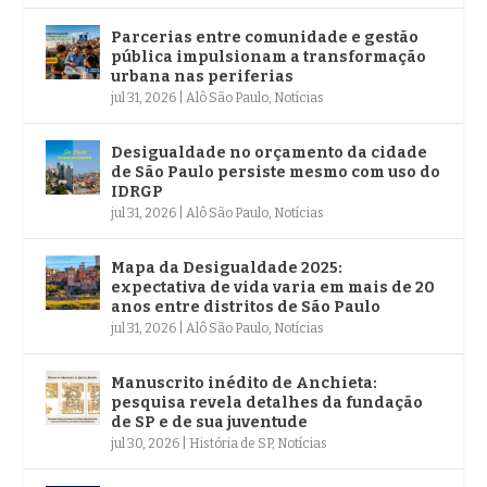
Parcerias entre comunidade e gestão
pública impulsionam a transformação
urbana nas periferias
jul 31, 2026
|
Alô São Paulo
,
Notícias
Desigualdade no orçamento da cidade
de São Paulo persiste mesmo com uso do
IDRGP
jul 31, 2026
|
Alô São Paulo
,
Notícias
Mapa da Desigualdade 2025:
expectativa de vida varia em mais de 20
anos entre distritos de São Paulo
jul 31, 2026
|
Alô São Paulo
,
Notícias
Manuscrito inédito de Anchieta:
pesquisa revela detalhes da fundação
de SP e de sua juventude
jul 30, 2026
|
História de SP
,
Notícias