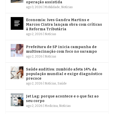
operação assistida
ago 3, 2026
|
Mobilidade
,
Notícias
Economia: Ives Gandra Martins e
Marcos Cintra lançam obra com críticas
à Reforma Tributária
ago 2, 2026
|
Notícias
Prefeitura de SP inicia campanha de
multivacinação com foco no sarampo
ago 2, 2026
|
Notícias
Saúde auditiva: zumbido afeta 14% da
população mundial e exige diagnóstico
precoce
ago 2, 2026
|
Notícias
,
Saúde
Jet Lag: porque acontece e o que faz ao
seu corpo
ago 2, 2026
|
Medicina
,
Notícias