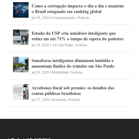
Como a corrupção impacta o dia a dia e mantém
o Brasil estagnado em ranking global
jul 29, 2026
|
Comportamento
,
Notícias
Estudo da USP cria semáforo inteligente que
reduz em até 71% o tempo de espera do pedestre
jul 28, 2026
|
Alô São Paulo
,
Notícias
Semáforos inteligentes diminuem lentidão e
aumentam fluidez do trânsito em São Paulo
jul 28, 2026
|
Mobilidade
,
Notícias
Arcabouço fiscal sob pressão: os desafios das
contas públicas brasileiras
jul 27, 2026
|
Economia
,
Notícias