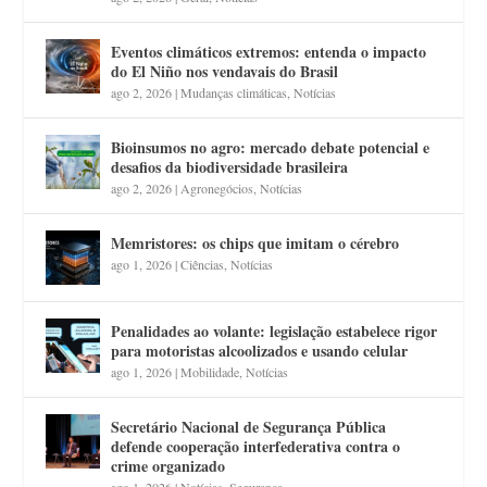
Eventos climáticos extremos: entenda o impacto
do El Niño nos vendavais do Brasil
ago 2, 2026
|
Mudanças climáticas
,
Notícias
Bioinsumos no agro: mercado debate potencial e
desafios da biodiversidade brasileira
ago 2, 2026
|
Agronegócios
,
Notícias
Memristores: os chips que imitam o cérebro
ago 1, 2026
|
Ciências
,
Notícias
Penalidades ao volante: legislação estabelece rigor
para motoristas alcoolizados e usando celular
ago 1, 2026
|
Mobilidade
,
Notícias
Secretário Nacional de Segurança Pública
defende cooperação interfederativa contra o
crime organizado
ago 1, 2026
|
Notícias
,
Segurança