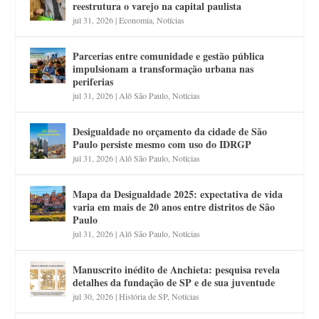
reestrutura o varejo na capital paulista
jul 31, 2026
|
Economia
,
Notícias
Parcerias entre comunidade e gestão pública
impulsionam a transformação urbana nas
periferias
jul 31, 2026
|
Alô São Paulo
,
Notícias
Desigualdade no orçamento da cidade de São
Paulo persiste mesmo com uso do IDRGP
jul 31, 2026
|
Alô São Paulo
,
Notícias
Mapa da Desigualdade 2025: expectativa de vida
varia em mais de 20 anos entre distritos de São
Paulo
jul 31, 2026
|
Alô São Paulo
,
Notícias
Manuscrito inédito de Anchieta: pesquisa revela
detalhes da fundação de SP e de sua juventude
jul 30, 2026
|
História de SP
,
Notícias