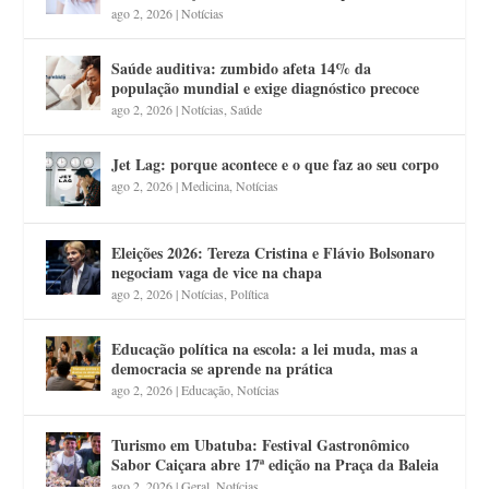
ago 2, 2026
|
Notícias
Saúde auditiva: zumbido afeta 14% da
população mundial e exige diagnóstico precoce
ago 2, 2026
|
Notícias
,
Saúde
Jet Lag: porque acontece e o que faz ao seu corpo
ago 2, 2026
|
Medicina
,
Notícias
Eleições 2026: Tereza Cristina e Flávio Bolsonaro
negociam vaga de vice na chapa
ago 2, 2026
|
Notícias
,
Política
Educação política na escola: a lei muda, mas a
democracia se aprende na prática
ago 2, 2026
|
Educação
,
Notícias
Turismo em Ubatuba: Festival Gastronômico
Sabor Caiçara abre 17ª edição na Praça da Baleia
ago 2, 2026
|
Geral
,
Notícias