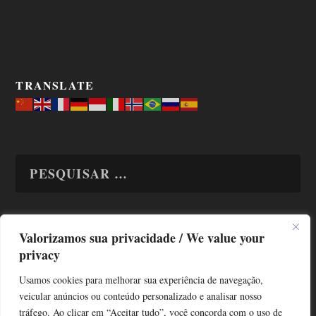
TRANSLATE
Valorizamos sua privacidade / We value your
TODAS OS ASSUNTOS
privacy
Usamos cookies para melhorar sua experiência de navegação,
veicular anúncios ou conteúdo personalizado e analisar nosso
tráfego. Ao clicar em “Aceitar tudo”, você concorda com o uso de