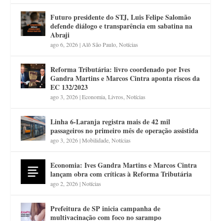
Futuro presidente do STJ, Luis Felipe Salomão
defende diálogo e transparência em sabatina na
Abraji
ago 6, 2026
|
Alô São Paulo
,
Notícias
Reforma Tributária: livro coordenado por Ives
Gandra Martins e Marcos Cintra aponta riscos da
EC 132/2023
ago 3, 2026
|
Economia
,
Livros
,
Notícias
Linha 6-Laranja registra mais de 42 mil
passageiros no primeiro mês de operação assistida
ago 3, 2026
|
Mobilidade
,
Notícias
Economia: Ives Gandra Martins e Marcos Cintra
lançam obra com críticas à Reforma Tributária
ago 2, 2026
|
Notícias
Prefeitura de SP inicia campanha de
multivacinação com foco no sarampo