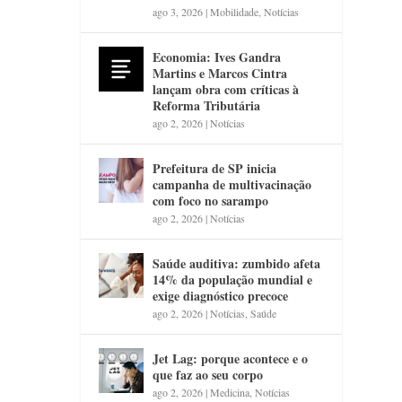
ago 3, 2026
|
Mobilidade
,
Notícias
Economia: Ives Gandra
Martins e Marcos Cintra
lançam obra com críticas à
Reforma Tributária
ago 2, 2026
|
Notícias
Prefeitura de SP inicia
campanha de multivacinação
com foco no sarampo
ago 2, 2026
|
Notícias
Saúde auditiva: zumbido afeta
14% da população mundial e
exige diagnóstico precoce
ago 2, 2026
|
Notícias
,
Saúde
Jet Lag: porque acontece e o
que faz ao seu corpo
ago 2, 2026
|
Medicina
,
Notícias