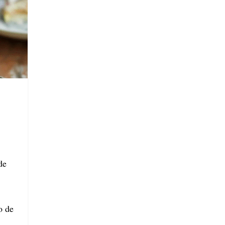
de
o de