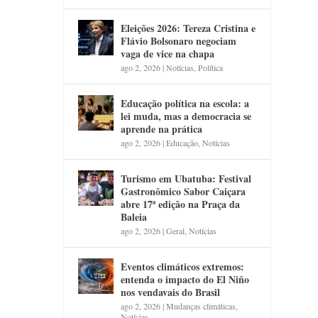
Eleições 2026: Tereza Cristina e
Flávio Bolsonaro negociam
vaga de vice na chapa
ago 2, 2026
|
Notícias
,
Política
Educação política na escola: a
lei muda, mas a democracia se
aprende na prática
ago 2, 2026
|
Educação
,
Notícias
Turismo em Ubatuba: Festival
Gastronômico Sabor Caiçara
abre 17ª edição na Praça da
Baleia
ago 2, 2026
|
Geral
,
Notícias
Eventos climáticos extremos:
entenda o impacto do El Niño
nos vendavais do Brasil
ago 2, 2026
|
Mudanças climáticas
,
Notícias