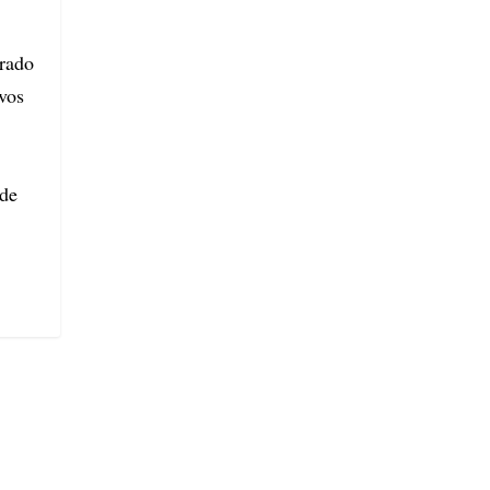
orado
vos
 de