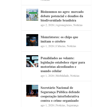
Bioinsumos no agro: mercado
debate potencial e desafios da
biodiversidade brasileira
ago 2, 2026
|
Agronegócios
,
Notícias
Memristores: os chips que
imitam o cérebro
ago 1, 2026
|
Ciências
,
Notícias
Penalidades ao volante:
legislação estabelece rigor para
motoristas alcoolizados e
usando celular
ago 1, 2026
|
Mobilidade
,
Notícias
Secretário Nacional de
Segurança Pública defende
cooperação interfederativa
contra o crime organizado
ago 1, 2026
|
Notícias
,
Segurança