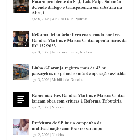
Futuro presidente do STJ, Luis Felipe Salomão
defende diálogo e transparência em sabatina na
Abraji
ago 6, 2026
|
Alô São Paulo
,
Notícias
Reforma Tributária: livro coordenado por Ives
Gandra Martins e Marcos Cintra aponta riscos da
EC 132/2023
ago 3, 2026
|
Economia
,
Livros
,
Notícias
Linha 6-Laranja registra mais de 42 mil
passageiros no primeiro mês de operação assistida
ago 3, 2026
|
Mobilidade
,
Notícias
Economia: Ives Gandra Martins e Marcos Cintra
lançam obra com críticas à Reforma Tributária
ago 2, 2026
|
Notícias
Prefeitura de SP inicia campanha de
multivacinação com foco no sarampo
ago 2, 2026
|
Notícias