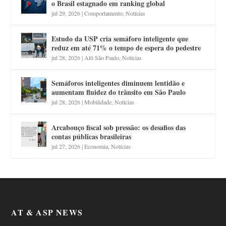
o Brasil estagnado em ranking global
jul 29, 2026
|
Comportamento
,
Notícias
Estudo da USP cria semáforo inteligente que
reduz em até 71% o tempo de espera do pedestre
jul 28, 2026
|
Alô São Paulo
,
Notícias
Semáforos inteligentes diminuem lentidão e
aumentam fluidez do trânsito em São Paulo
jul 28, 2026
|
Mobilidade
,
Notícias
Arcabouço fiscal sob pressão: os desafios das
contas públicas brasileiras
jul 27, 2026
|
Economia
,
Notícias
AT & ASP NEWS