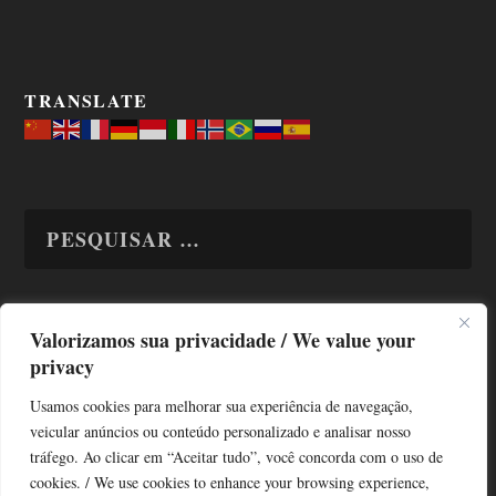
TRANSLATE
Valorizamos sua privacidade / We value your
TODAS OS ASSUNTOS
privacy
Usamos cookies para melhorar sua experiência de navegação,
veicular anúncios ou conteúdo personalizado e analisar nosso
tráfego. Ao clicar em “Aceitar tudo”, você concorda com o uso de
cookies. / We use cookies to enhance your browsing experience,