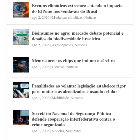
Eventos climáticos extremos: entenda o impacto
do El Niño nos vendavais do Brasil
ago 2, 2026
|
Mudanças climáticas
,
Notícias
Bioinsumos no agro: mercado debate potencial e
desafios da biodiversidade brasileira
ago 2, 2026
|
Agronegócios
,
Notícias
Memristores: os chips que imitam o cérebro
ago 1, 2026
|
Ciências
,
Notícias
Penalidades ao volante: legislação estabelece rigor
para motoristas alcoolizados e usando celular
ago 1, 2026
|
Mobilidade
,
Notícias
Secretário Nacional de Segurança Pública
defende cooperação interfederativa contra o
crime organizado
ago 1, 2026
|
Notícias
,
Segurança