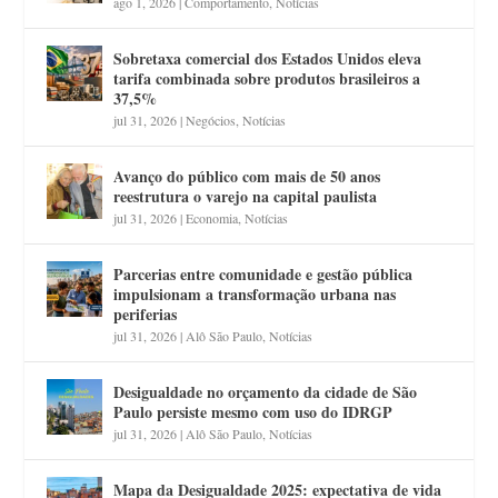
ago 1, 2026
|
Comportamento
,
Notícias
Sobretaxa comercial dos Estados Unidos eleva
tarifa combinada sobre produtos brasileiros a
37,5%
jul 31, 2026
|
Negócios
,
Notícias
Avanço do público com mais de 50 anos
reestrutura o varejo na capital paulista
jul 31, 2026
|
Economia
,
Notícias
Parcerias entre comunidade e gestão pública
impulsionam a transformação urbana nas
periferias
jul 31, 2026
|
Alô São Paulo
,
Notícias
Desigualdade no orçamento da cidade de São
Paulo persiste mesmo com uso do IDRGP
jul 31, 2026
|
Alô São Paulo
,
Notícias
Mapa da Desigualdade 2025: expectativa de vida