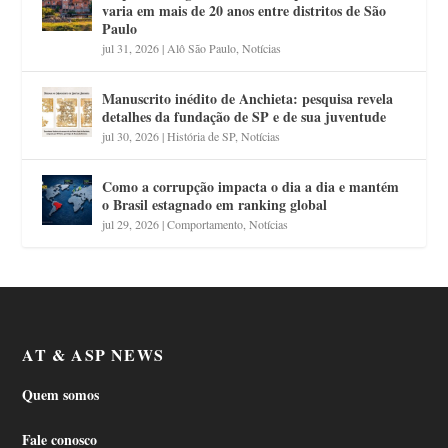
varia em mais de 20 anos entre distritos de São
Paulo
jul 31, 2026
|
Alô São Paulo
,
Notícias
Manuscrito inédito de Anchieta: pesquisa revela
detalhes da fundação de SP e de sua juventude
jul 30, 2026
|
História de SP
,
Notícias
Como a corrupção impacta o dia a dia e mantém
o Brasil estagnado em ranking global
jul 29, 2026
|
Comportamento
,
Notícias
AT & ASP NEWS
Quem somos
Fale conosco