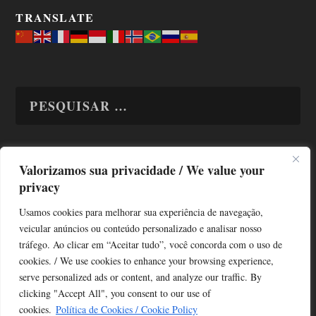
TRANSLATE
Valorizamos sua privacidade / We value your
TODAS OS ASSUNTOS
privacy
Usamos cookies para melhorar sua experiência de navegação,
veicular anúncios ou conteúdo personalizado e analisar nosso
tráfego. Ao clicar em “Aceitar tudo”, você concorda com o uso de
cookies. / We use cookies to enhance your browsing experience,
serve personalized ads or content, and analyze our traffic. By
Copyright © Alô Tatuapé 2013 / 2026
clicking "Accept All", you consent to our use of
Desenvolvido por ALOSP MKT DIGITAL
cookies.
Política de Cookies / Cookie Policy