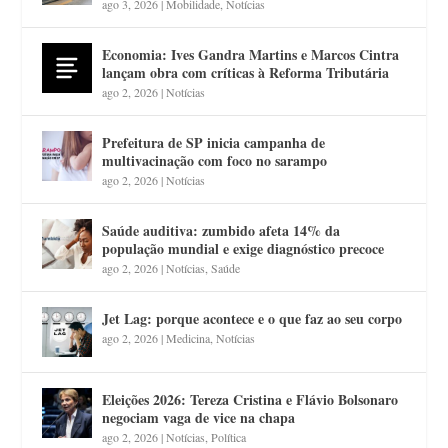
ago 3, 2026
|
Mobilidade
,
Notícias
Economia: Ives Gandra Martins e Marcos Cintra
lançam obra com críticas à Reforma Tributária
ago 2, 2026
|
Notícias
Prefeitura de SP inicia campanha de
multivacinação com foco no sarampo
ago 2, 2026
|
Notícias
Saúde auditiva: zumbido afeta 14% da
população mundial e exige diagnóstico precoce
ago 2, 2026
|
Notícias
,
Saúde
Jet Lag: porque acontece e o que faz ao seu corpo
ago 2, 2026
|
Medicina
,
Notícias
Eleições 2026: Tereza Cristina e Flávio Bolsonaro
negociam vaga de vice na chapa
ago 2, 2026
|
Notícias
,
Política