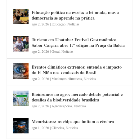
Educação política na escola: a lei muda, mas a
democracia se aprende na prática
ago 2, 2026
|
Educação
,
Notícias
Turismo em Ubatuba: Festival Gastronômico
Sabor Caiçara abre 17ª edição na Praça da Baleia
ago 2, 2026
|
Geral
,
Notícias
Eventos climáticos extremos: entenda o impacto
do El Niño nos vendavais do Brasil
ago 2, 2026
|
Mudanças climáticas
,
Notícias
Bioinsumos no agro: mercado debate potencial e
desafios da biodiversidade brasileira
ago 2, 2026
|
Agronegócios
,
Notícias
Memristores: os chips que imitam o cérebro
ago 1, 2026
|
Ciências
,
Notícias