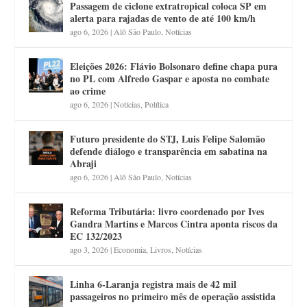
Passagem de ciclone extratropical coloca SP em
alerta para rajadas de vento de até 100 km/h
ago 6, 2026
|
Alô São Paulo
,
Notícias
Eleições 2026: Flávio Bolsonaro define chapa pura
no PL com Alfredo Gaspar e aposta no combate
ao crime
ago 6, 2026
|
Notícias
,
Política
Futuro presidente do STJ, Luis Felipe Salomão
defende diálogo e transparência em sabatina na
Abraji
ago 6, 2026
|
Alô São Paulo
,
Notícias
Reforma Tributária: livro coordenado por Ives
Gandra Martins e Marcos Cintra aponta riscos da
EC 132/2023
ago 3, 2026
|
Economia
,
Livros
,
Notícias
Linha 6-Laranja registra mais de 42 mil
passageiros no primeiro mês de operação assistida