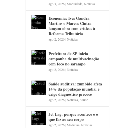
ago 3, 2026
|
Mobilidade
,
Notícias
Economia: Ives Gandra
Martins e Marcos Cintra
lançam obra com críticas à
Reforma Tributária
ago 2, 2026
|
Notícias
Prefeitura de SP inicia
campanha de multivacinação
com foco no sarampo
ago 2, 2026
|
Notícias
Saúde auditiva: zumbido afeta
14% da população mundial e
exige diagnóstico precoce
ago 2, 2026
|
Notícias
,
Saúde
Jet Lag: porque acontece e o
que faz ao seu corpo
ago 2, 2026
|
Medicina
,
Notícias