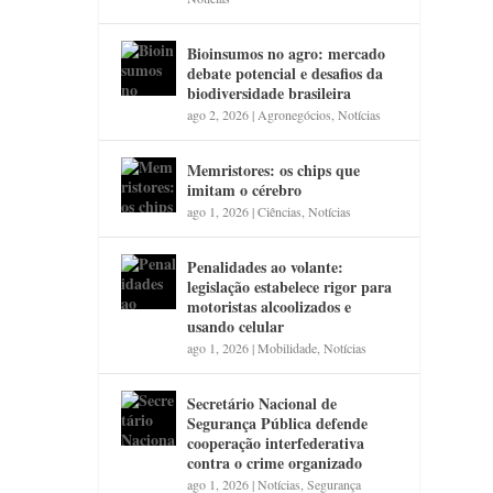
Bioinsumos no agro: mercado
debate potencial e desafios da
biodiversidade brasileira
ago 2, 2026
|
Agronegócios
,
Notícias
Memristores: os chips que
imitam o cérebro
ago 1, 2026
|
Ciências
,
Notícias
Penalidades ao volante:
legislação estabelece rigor para
motoristas alcoolizados e
usando celular
ago 1, 2026
|
Mobilidade
,
Notícias
Secretário Nacional de
Segurança Pública defende
cooperação interfederativa
contra o crime organizado
ago 1, 2026
|
Notícias
,
Segurança