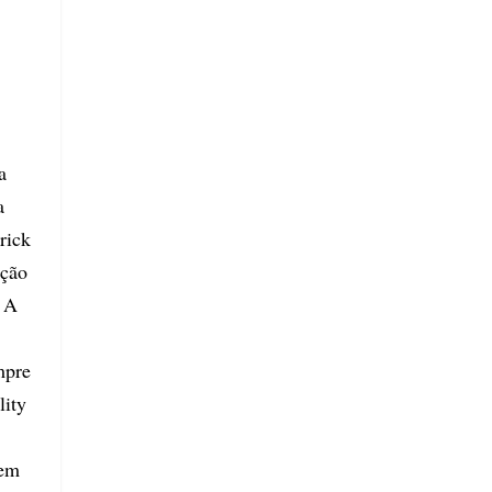
a
a
rick
ição
. A
mpre
lity
 em