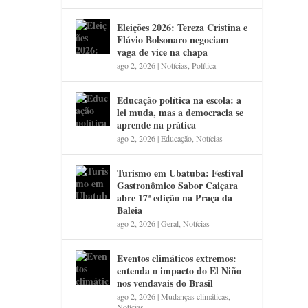
Eleições 2026: Tereza Cristina e
Flávio Bolsonaro negociam
vaga de vice na chapa
ago 2, 2026
|
Notícias
,
Política
Educação política na escola: a
lei muda, mas a democracia se
aprende na prática
ago 2, 2026
|
Educação
,
Notícias
Turismo em Ubatuba: Festival
Gastronômico Sabor Caiçara
abre 17ª edição na Praça da
Baleia
ago 2, 2026
|
Geral
,
Notícias
Eventos climáticos extremos:
entenda o impacto do El Niño
nos vendavais do Brasil
ago 2, 2026
|
Mudanças climáticas
,
Notícias