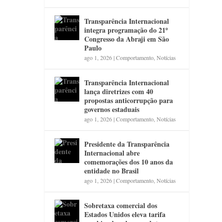
Transparência Internacional
integra programação do 21º
Congresso da Abraji em São
Paulo
ago 1, 2026
|
Comportamento
,
Notícias
Transparência Internacional
lança diretrizes com 40
propostas anticorrupção para
governos estaduais
ago 1, 2026
|
Comportamento
,
Notícias
Presidente da Transparência
Internacional abre
comemorações dos 10 anos da
entidade no Brasil
ago 1, 2026
|
Comportamento
,
Notícias
Sobretaxa comercial dos
Estados Unidos eleva tarifa